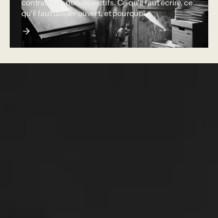
contraintes, non-objectifs. Ce qu'il faut écrire, ce
qu'il faut laisser ouvert, et pourquoi.