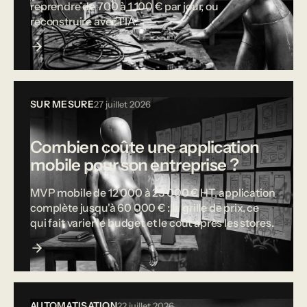
reprendre de 700 à 1 100 € par jour, ou
reconstruire avec l'IA.
SUR MESURE
27 juillet 2026
Combien coûte une application
mobile pour son entreprise ?
MVP mobile de 12 000 à 25 000 € HT, application
complète jusqu'à 60 000 € : la grille de prix, ce
qui fait varier le budget et le coût après les stores.
AUTOMATISATION
22 juillet 2026