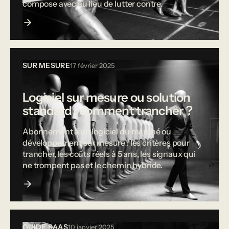
compose avec au lieu de lutter contre.
SUR MESURE
17 février 2025
Logiciel sur mesure ou solution
standard : comment trancher ?
Abonnement à un logiciel du marché ou
développement sur mesure : les critères pour
trancher, les coûts réels à 5 ans, les signaux qui
ne trompent pas et le chemin hybride.
GUIDE SAAS
10 janvier 2025