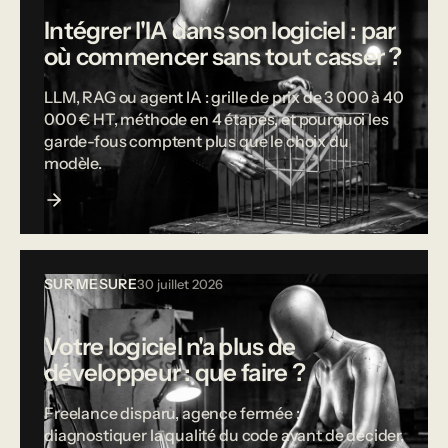
Intégrer l'IA dans son logiciel : par
où commencer sans tout casser ?
LLM, RAG ou agent IA : grille de prix de 3 000 à 40
000 € HT, méthode en 4 étapes, et pourquoi les
garde-fous comptent plus que le choix du
modèle.
SUR MESURE
30 juillet 2026
Votre logiciel n'a plus de
développeur : que faire ?
Freelance disparu, agence fermée :
diagnostiquer la qualité du code avant de décider,