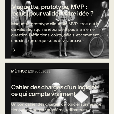
Maquette, prototype, MVP :
lequel pour valider votre idée ?
Maquette, prototype cliquable, MVP : trois outils
de validation qui ne répondent pas à la même
question. Définitions, coûts, délais, et comment
choisir selon ce que vous devez prouver.
MÉTHODE
28 août 2023
Cahier des charges d'un logiciel :
ce qui compte vraiment
Un bon cahier des charges de logiciel sur mesure
tient en dix pages : problème, utilisateurs,