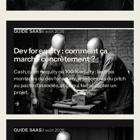
Tous les articles
GUIDE SAAS
6 août 2026
Dev for equity : comment ça
marche concrètement ?
Cash, cash + equity ou 100 % equity : les trois
montages du dev for equity, le processus du pitch
au pacte d'associés, et ce qui fait accepter un
projet.
GUIDE SAAS
3 août 2026