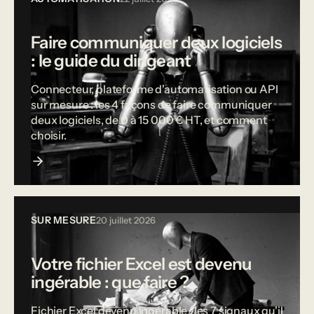
Faire communiquer deux logiciels
: le guide du dirigeant
Connecteur, plateforme d'automatisation ou API
sur mesure : les 4 façons de faire communiquer
deux logiciels, de 0 à 15 000 € HT, et comment
choisir.
SUR MESURE
20 juillet 2026
Votre fichier Excel est devenu
ingérable : que faire ?
Fichier Excel devenu ingérable : les 7 signaux qu'il