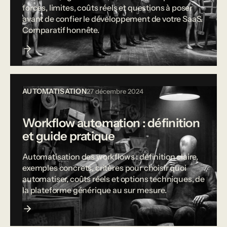
forces, limites, coûts réels et questions à poser
avant de confier le développement de votre SaaS.
Comparatif honnête.
AUTOMATISATION
27 décembre 2024
Workflow automation : définition
et guide pratique
Automatisation des workflows : définition claire,
exemples concrets, critères pour choisir quoi
automatiser, coûts réels et options techniques, de
la plateforme générique au sur mesure.