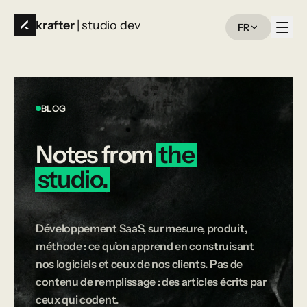
krafter
| studio dev
FR
BLOG
Notes
from
the
studio.
Développement SaaS, sur mesure, produit,
méthode : ce qu’on apprend en construisant
nos logiciels et ceux de nos clients. Pas de
contenu de remplissage : des articles écrits par
ceux qui codent.