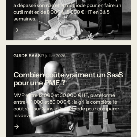
a dépassé son rôle et la méthode pour en faire un
outil métier, de 8 000 à 15 000 € HT en 3 à 5
semaines.
GUIDE SAAS
17 juillet 2026
Combien coûte vraiment un SaaS
pour une PME ?
MVP entre 12 000 et 30 000 € HT, plateforme
entre 40 000 et 80 000 € : la grille complète, le
coût réel sur 3 ans et la méthode pour comparer
les devis.