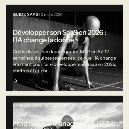
GUIDE SAAS
30 mars 2026
Développer son SaaS en 2026 :
l'IA change la donne
Coûts divisés par deux à quatre, MVP en 6 à 12
semaines, équipes resserrées : ce que l'IA change
vraiment pour faire développer son SaaS en 2026,
chiffres à l'appui.
APPLICATIONS MÉTIER
12 mai 2025
Field Service Management (FSM)