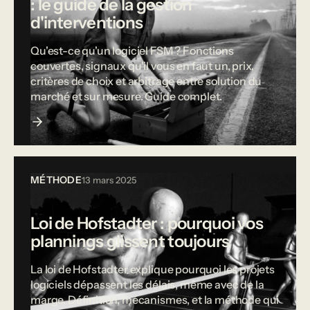
: le guide de la gestion
d'interventions
Qu'est-ce qu'un logiciel FSM ? Fonctions
couvertes, signaux qu'il vous en faut un, prix,
critères de choix et arbitrage entre solution du
marché et sur mesure. Guide complet.
MÉTHODE
13 mars 2025
Loi de Hofstadter : pourquoi vos
plannings glissent toujours
La loi de Hofstadter explique pourquoi les projets
logiciels dépassent les délais, même avec de la
marge. Définition, mécanismes, et la méthode qui