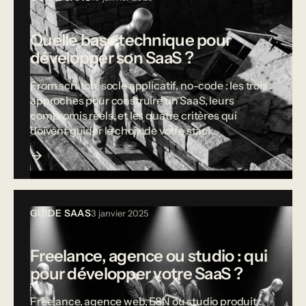
Quelle base technique pour
développer son SaaS ?
From scratch, socle applicatif, no-code : les trois
approches pour construire un SaaS, leurs
compromis réels, et les quatre critères qui
doivent guider le choix de votre stack.
GUIDE SAAS
3 janvier 2025
Freelance, agence ou studio : qui
pour développer votre SaaS ?
Freelance, agence web, ESN ou studio produit :