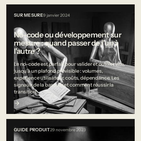
SUR MESURE
9 janvier 2024
No-code ou développement sur
mesure : quand passer de l'un à
l'autre ?
Le no-code est parfait pour valider et outiller vite,
jusqu'à un plafond prévisible : volumes,
expérience utilisateur, coûts, dépendance. Les
signaux de la bascule et comment réussir la
transition.
GUIDE PRODUIT
29 novembre 2023