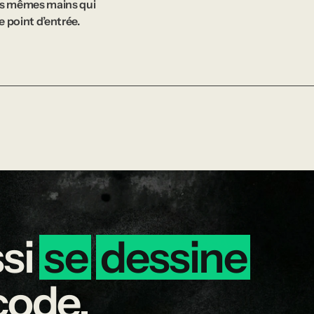
 les mêmes mains qui
e point d’entrée.
si
se
dessine
code.