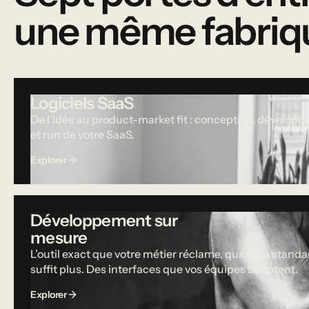
une même fabriq
Logiciels SaaS
De l’idée au product-market fit : conception, dévelop
et run de votre SaaS.
Explorer
Développement sur
mesure
L’outil exact que votre métier réclame, quand le standa
suffit plus. Des interfaces que vos équipes adoptent.
Explorer