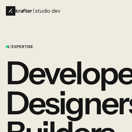
krafter
| studio dev
L’EXPERTISE
Develope
Designer