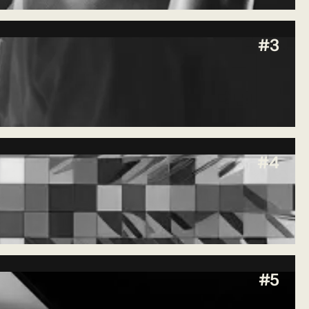
#3
#4
#5