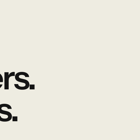
rs.
s.