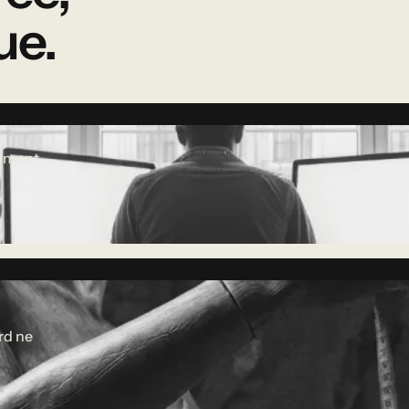
ue.
pement
rd ne