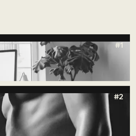
#1
#2