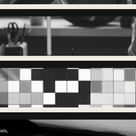
ps
la
els,