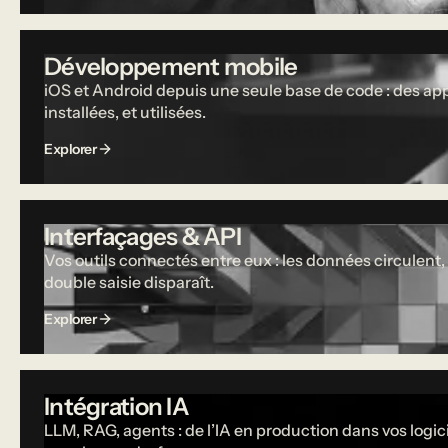
Développement mobile
iOS et Android depuis une seule base de code : des ap
installées, et utilisées.
Explorer
Interfaçages & API
Vos outils connectés entre eux : les données circulent, 
double saisie disparaît.
Explorer
Intégration IA
LLM, RAG, agents : de l’IA en production dans vos logici