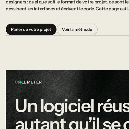
designers : quel que soit le format de votre projet, ce sont
dessinent les interfaces et écrivent le code. Cette page est l
Parler de votre projet
Voir la méthode
01
LE MÉTIER
Un
logiciel
réus
autant
qu’il
se