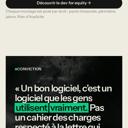
Découvrir le dev for equity
Chaque montage est posé par écrit : pacte d'associés, périmètre,
jalons. Rien d'implicite.
CONVICTION
«
Un
bon
logiciel,
c’est
un
logiciel
que
les
gens
utilisent
vraiment.
Pas
un
cahier
des
charges
respecté
à
la
lettre
qui