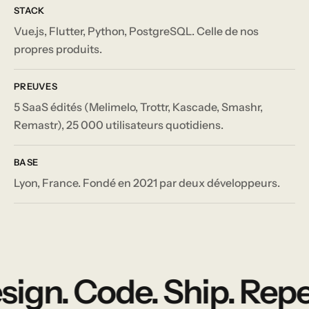
STACK
Vue.js, Flutter, Python, PostgreSQL. Celle de nos
propres produits.
PREUVES
5 SaaS édités (Melimelo, Trottr, Kascade, Smashr,
Remastr), 25 000 utilisateurs quotidiens.
BASE
Lyon, France. Fondé en 2021 par deux développeurs.
ign. Code. Ship. Repea
Design. Code. Ship. Repeat.