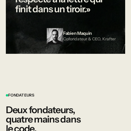
finit
dans
un
tiroir.»
Fabien Maquin
Cofondateur & CEO, Krafter
FONDATEURS
Deux fondateurs,
quatre mains dans
le code.
COFONDATEUR & CEO