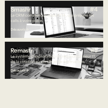
#4
Smashr
Le CRM commercial dopé à l’IA, qui prépare les
calls à votre place.
Découvrir
#5
Remastr
Le système d’exploitation du reconditionneur IT,
de la cotation au certificat de destruction.
Découvrir