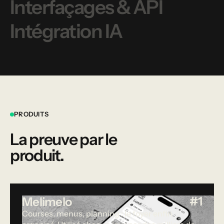
Interfaçages & API
Intégration IA
PRODUITS
La preuve par le
produit.
#1
Melimelo
Courses, menus, planning : le foyer enfin