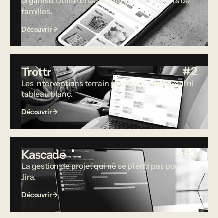
organisé. Utilisé chaque jour par des milliers de
familles.
Découvrir
#2
Trottr
Les interventions terrain planifiées sans Excel ni
tableau blanc.
Découvrir
#3
Kascade
La gestion de projet qui ne se prend pas pour
Jira.
Découvrir