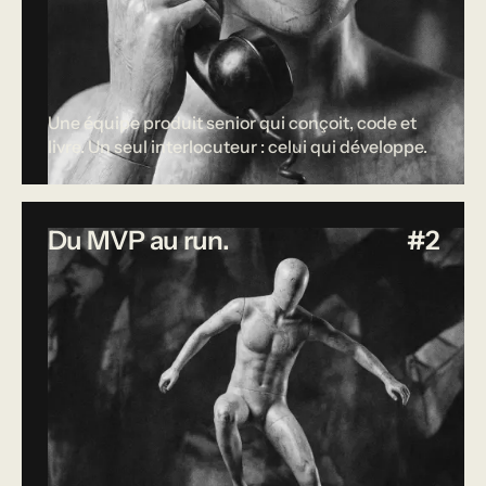
Une équipe produit senior qui conçoit, code et
livre. Un seul interlocuteur : celui qui développe.
Du MVP au run.
#2