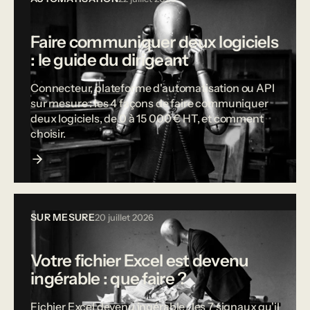
Faire communiquer deux logiciels
: le guide du dirigeant
Connecteur, plateforme d'automatisation ou API
sur mesure : les 4 façons de faire communiquer
deux logiciels, de 0 à 15 000 € HT, et comment
choisir.
SUR MESURE
20 juillet 2026
Votre fichier Excel est devenu
ingérable : que faire ?
Fichier Excel devenu ingérable : les 7 signaux qu'il