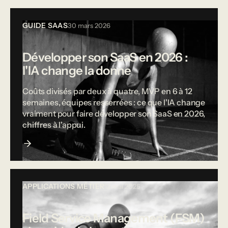
GUIDE SAAS
30 mars 2026
Développer son SaaS en 2026 :
l'IA change la donne
Coûts divisés par deux à quatre, MVP en 6 à 12
semaines, équipes resserrées : ce que l'IA change
vraiment pour faire développer son SaaS en 2026,
chiffres à l'appui.
APPLICATIONS MÉTIER
12 mai 2025
Field Service Management (FSM)