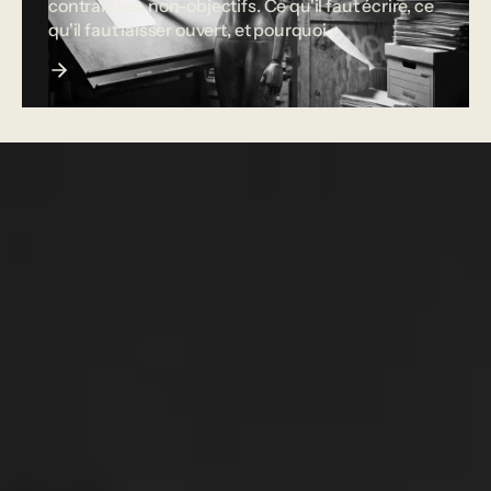
contraintes, non-objectifs. Ce qu'il faut écrire, ce
qu'il faut laisser ouvert, et pourquoi.