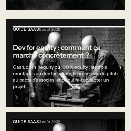
Tous les articles
GUIDE SAAS
6 août 2026
Dev for equity : comment ça
marche concrètement ?
Cash, cash + equity ou 100 % equity : les trois
montages du dev for equity, le processus du pitch
au pacte d'associés, et ce qui fait accepter un
projet.
GUIDE SAAS
3 août 2026