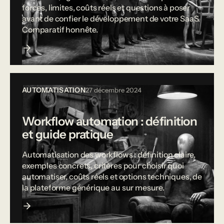
forces, limites, coûts réels et questions à poser
avant de confier le développement de votre SaaS.
Comparatif honnête.
AUTOMATISATION
27 décembre 2024
Workflow automation : définition
et guide pratique
Automatisation des workflows : définition claire,
exemples concrets, critères pour choisir quoi
automatiser, coûts réels et options techniques, de
la plateforme générique au sur mesure.