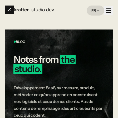
krafter
| studio dev
FR
BLOG
Notes
from
the
studio.
Développement SaaS, sur mesure, produit,
méthode : ce qu’on apprend en construisant
nos logiciels et ceux de nos clients. Pas de
contenu de remplissage : des articles écrits par
ceux qui codent.