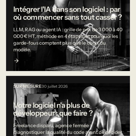
Intégrer l'IA dans son logiciel : par
où commencer sans tout casser ?
LLM, RAG ou agent IA : grille de prix de 3 000 à 40
000 € HT, méthode en 4 étapes, et pourquoi les
garde-fous comptent plus que le choix du
modèle.
SUR MESURE
30 juillet 2026
Votre logiciel n'a plus de
développeur : que faire ?
Freelance disparu, agence fermée :
diagnostiquer la qualité du code avant de décider,