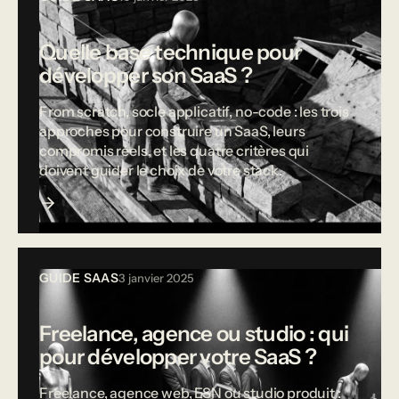
Quelle base technique pour
développer son SaaS ?
From scratch, socle applicatif, no-code : les trois
approches pour construire un SaaS, leurs
compromis réels, et les quatre critères qui
doivent guider le choix de votre stack.
GUIDE SAAS
3 janvier 2025
Freelance, agence ou studio : qui
pour développer votre SaaS ?
Freelance, agence web, ESN ou studio produit :