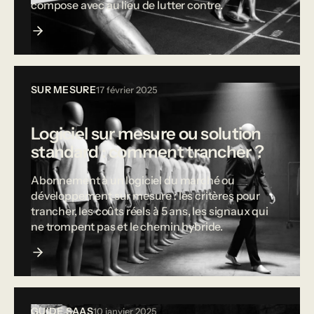
compose avec au lieu de lutter contre.
SUR MESURE
17 février 2025
Logiciel sur mesure ou solution
standard : comment trancher ?
Abonnement à un logiciel du marché ou
développement sur mesure : les critères pour
trancher, les coûts réels à 5 ans, les signaux qui
ne trompent pas et le chemin hybride.
GUIDE SAAS
10 janvier 2025