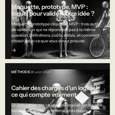
Maquette, prototype, MVP :
lequel pour valider votre idée ?
Maquette, prototype cliquable, MVP : trois outils
de validation qui ne répondent pas à la même
question. Définitions, coûts, délais, et comment
choisir selon ce que vous devez prouver.
MÉTHODE
28 août 2023
Cahier des charges d'un logiciel :
ce qui compte vraiment
Un bon cahier des charges de logiciel sur mesure
tient en dix pages : problème, utilisateurs,