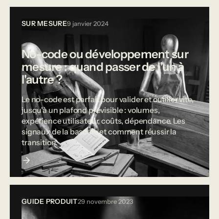
SUR MESURE
9 janvier 2024
No-code ou développement sur
mesure : quand passer de l'un à
l'autre ?
Le no-code est parfait pour valider et outiller vite,
jusqu'à un plafond prévisible : volumes,
expérience utilisateur, coûts, dépendance. Les
signaux de la bascule et comment réussir la
transition.
GUIDE PRODUIT
29 novembre 2023