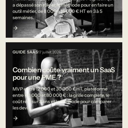
a dépassé son rôle et la méthode pour en faire un
outil métier, de 8 000 à 15 000 € HT en 3 à 5
semaines.
GUIDE SAAS
17 juillet 2026
Combien coûte vraiment un SaaS
pour une PME ?
MVP entre 12 000 et 30 000 € HT, plateforme
entre 40 000 et 80 000 € : la grille complète, le
coût réel sur 3 ans et la méthode pour comparer
les devis.