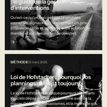
: le guide de la gestion
d'interventions
Qu'est-ce qu'un logiciel FSM ? Fonctions
couvertes, signaux qu'il vous en faut un, prix,
critères de choix et arbitrage entre solution du
marché et sur mesure. Guide complet.
MÉTHODE
13 mars 2025
Loi de Hofstadter : pourquoi vos
plannings glissent toujours
La loi de Hofstadter explique pourquoi les projets
logiciels dépassent les délais, même avec de la
marge. Définition, mécanismes, et la méthode qui