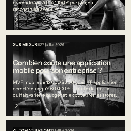
reprendre de 700 à 1 100 € par jour, ou
reconstruire avec l'IA.
SUR MESURE
27 juillet 2026
Combien coûte une application
mobile pour son entreprise ?
MVP mobile de 12 000 à 25 000 € HT, application
complète jusqu'à 60 000 € : la grille de prix, ce
qui fait varier le budget et le coût après les stores.
AUTOMATISATION
22 juillet 2026