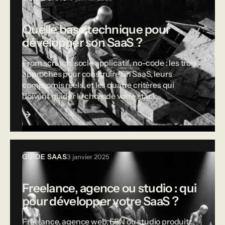
Quelle base technique pour
développer son SaaS ?
From scratch, socle applicatif, no-code : les trois
approches pour construire un SaaS, leurs
compromis réels, et les quatre critères qui
doivent guider le choix de votre stack.
GUIDE SAAS
3 janvier 2025
Freelance, agence ou studio : qui
pour développer votre SaaS ?
Freelance, agence web, ESN ou studio produit :