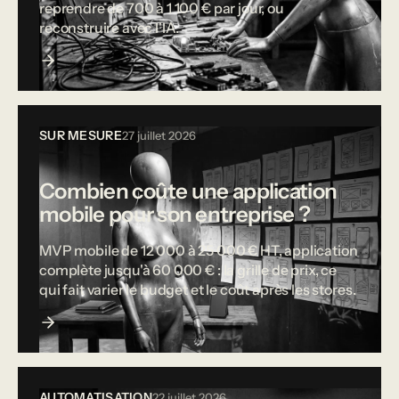
reprendre de 700 à 1 100 € par jour, ou
reconstruire avec l'IA.
SUR MESURE
27 juillet 2026
Combien coûte une application
mobile pour son entreprise ?
MVP mobile de 12 000 à 25 000 € HT, application
complète jusqu'à 60 000 € : la grille de prix, ce
qui fait varier le budget et le coût après les stores.
AUTOMATISATION
22 juillet 2026