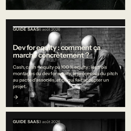
Tous les articles
GUIDE SAAS
6 août 2026
Dev for equity : comment ça
marche concrètement ?
Cash, cash + equity ou 100 % equity : les trois
montages du dev for equity, le processus du pitch
au pacte d'associés, et ce qui fait accepter un
projet.
GUIDE SAAS
3 août 2026