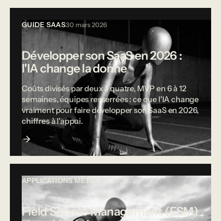
GUIDE SAAS
30 mars 2026
Développer son SaaS en 2026 :
l'IA change la donne
Coûts divisés par deux à quatre, MVP en 6 à 12
semaines, équipes resserrées : ce que l'IA change
vraiment pour faire développer son SaaS en 2026,
chiffres à l'appui.
APPLICATIONS MÉTIER
12 mai 2025
Field Service Management (FSM)