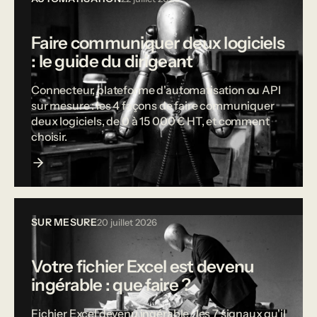
Faire communiquer deux logiciels
: le guide du dirigeant
Connecteur, plateforme d'automatisation ou API
sur mesure : les 4 façons de faire communiquer
deux logiciels, de 0 à 15 000 € HT, et comment
choisir.
SUR MESURE
20 juillet 2026
Votre fichier Excel est devenu
ingérable : que faire ?
Fichier Excel devenu ingérable : les 7 signaux qu'il