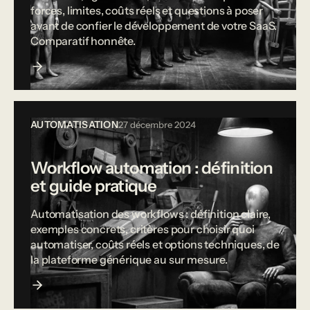
forces, limites, coûts réels et questions à poser
avant de confier le développement de votre SaaS.
Comparatif honnête.
AUTOMATISATION
27 décembre 2024
Workflow automation : définition
et guide pratique
Automatisation des workflows : définition claire,
exemples concrets, critères pour choisir quoi
automatiser, coûts réels et options techniques, de
la plateforme générique au sur mesure.