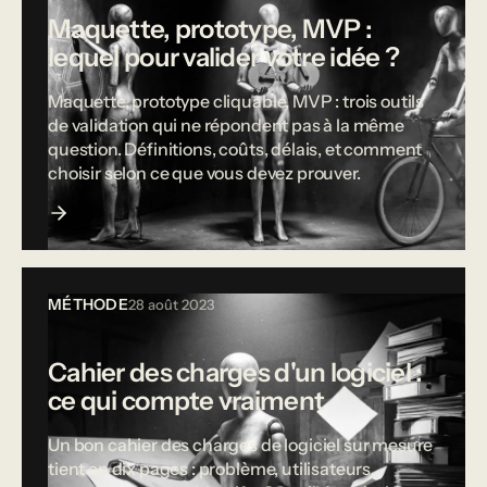
Maquette, prototype, MVP :
lequel pour valider votre idée ?
Maquette, prototype cliquable, MVP : trois outils
de validation qui ne répondent pas à la même
question. Définitions, coûts, délais, et comment
choisir selon ce que vous devez prouver.
MÉTHODE
28 août 2023
Cahier des charges d'un logiciel :
ce qui compte vraiment
Un bon cahier des charges de logiciel sur mesure
tient en dix pages : problème, utilisateurs,