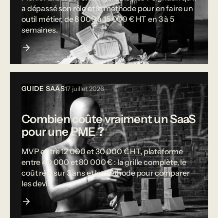
a dépassé son rôle et la méthode pour en faire un
outil métier, de 8 000 à 15 000 € HT en 3 à 5
semaines.
GUIDE SAAS
17 juillet 2026
Combien coûte vraiment un SaaS
pour une PME ?
MVP entre 12 000 et 30 000 € HT, plateforme
entre 40 000 et 80 000 € : la grille complète, le
coût réel sur 3 ans et la méthode pour comparer
les devis.