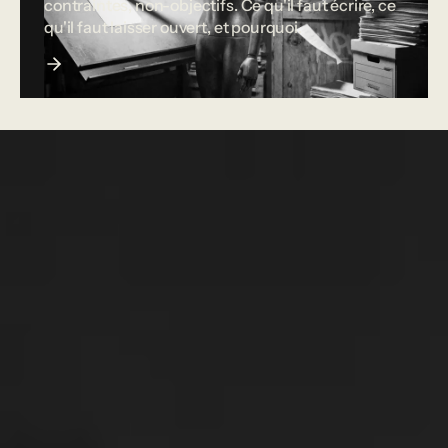
contraintes, non-objectifs. Ce qu'il faut écrire, ce
qu'il faut laisser ouvert, et pourquoi.