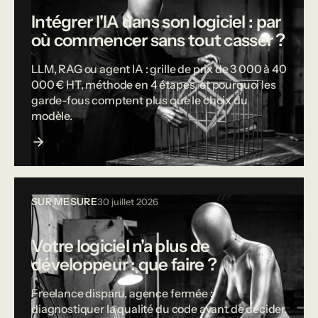
Intégrer l'IA dans son logiciel : par
où commencer sans tout casser ?
LLM, RAG ou agent IA : grille de prix de 3 000 à 40
000 € HT, méthode en 4 étapes, et pourquoi les
garde-fous comptent plus que le choix du
modèle.
SUR MESURE
30 juillet 2026
Votre logiciel n'a plus de
développeur : que faire ?
Freelance disparu, agence fermée :
diagnostiquer la qualité du code avant de décider,