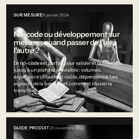
SUR MESURE
9 janvier 2024
No-code ou développement sur
mesure : quand passer de l'un à
l'autre ?
Le no-code est parfait pour valider et outiller vite,
jusqu'à un plafond prévisible : volumes,
expérience utilisateur, coûts, dépendance. Les
signaux de la bascule et comment réussir la
transition.
GUIDE PRODUIT
29 novembre 2023