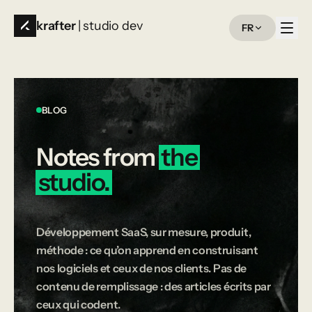
krafter
| studio dev
FR
BLOG
Notes
from
the
studio.
Développement SaaS, sur mesure, produit,
méthode : ce qu’on apprend en construisant
nos logiciels et ceux de nos clients. Pas de
contenu de remplissage : des articles écrits par
ceux qui codent.