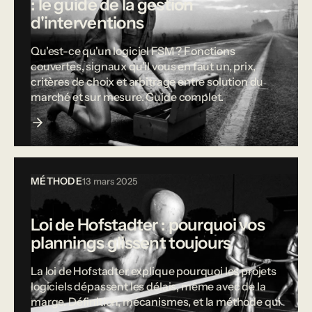
: le guide de la gestion
d'interventions
Qu'est-ce qu'un logiciel FSM ? Fonctions
couvertes, signaux qu'il vous en faut un, prix,
critères de choix et arbitrage entre solution du
marché et sur mesure. Guide complet.
MÉTHODE
13 mars 2025
Loi de Hofstadter : pourquoi vos
plannings glissent toujours
La loi de Hofstadter explique pourquoi les projets
logiciels dépassent les délais, même avec de la
marge. Définition, mécanismes, et la méthode qui