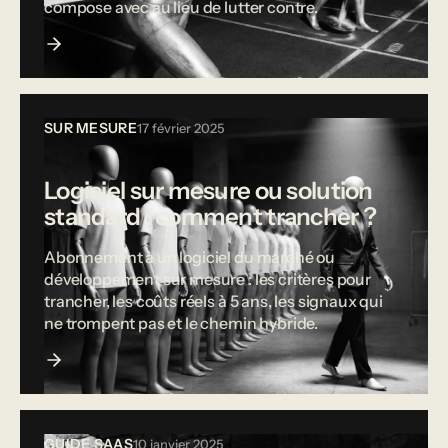
compose avec au lieu de lutter contre.
SUR MESURE
17 février 2025
Logiciel sur mesure ou solution
standard : comment trancher ?
Abonnement à un logiciel du marché ou
développement sur mesure : les critères pour
trancher, les coûts réels à 5 ans, les signaux qui
ne trompent pas et le chemin hybride.
GUIDE SAAS
10 janvier 2025