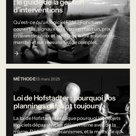
: le guide de la gestion
d'interventions
Qu'est-ce qu'un logiciel FSM ? Fonctions
couvertes, signaux qu'il vous en faut un, prix,
critères de choix et arbitrage entre solution du
marché et sur mesure. Guide complet.
MÉTHODE
13 mars 2025
Loi de Hofstadter : pourquoi vos
plannings glissent toujours
La loi de Hofstadter explique pourquoi les projets
logiciels dépassent les délais, même avec de la
marge. Définition, mécanismes, et la méthode qui