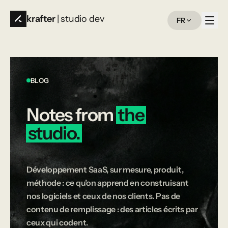
krafter
| studio dev
FR
BLOG
Notes
from
the
studio.
Développement SaaS, sur mesure, produit,
méthode : ce qu’on apprend en construisant
nos logiciels et ceux de nos clients. Pas de
contenu de remplissage : des articles écrits par
ceux qui codent.