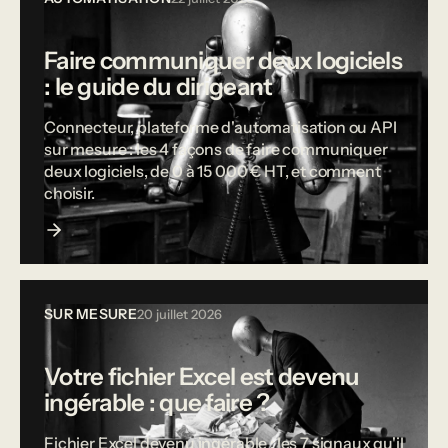
Faire communiquer deux logiciels
: le guide du dirigeant
Connecteur, plateforme d'automatisation ou API
sur mesure : les 4 façons de faire communiquer
deux logiciels, de 0 à 15 000 € HT, et comment
choisir.
SUR MESURE
20 juillet 2026
Votre fichier Excel est devenu
ingérable : que faire ?
Fichier Excel devenu ingérable : les 7 signaux qu'il