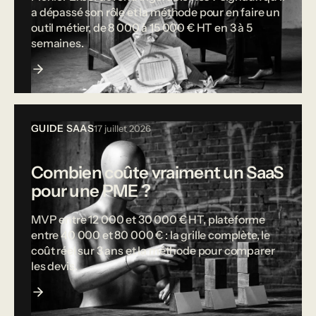
a dépassé son rôle et la méthode pour en faire un
outil métier, de 8 000 à 15 000 € HT en 3 à 5
semaines.
GUIDE SAAS
17 juillet 2026
Combien coûte vraiment un SaaS
pour une PME ?
MVP entre 12 000 et 30 000 € HT, plateforme
entre 40 000 et 80 000 € : la grille complète, le
coût réel sur 3 ans et la méthode pour comparer
les devis.