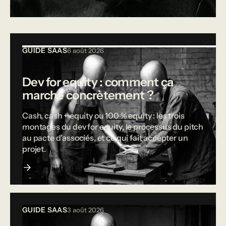
Tous les articles
GUIDE SAAS
6 août 2026
Dev for equity : comment ça
marche concrètement ?
Cash, cash + equity ou 100 % equity : les trois
montages du dev for equity, le processus du pitch
au pacte d'associés, et ce qui fait accepter un
projet.
GUIDE SAAS
3 août 2026