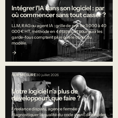
Intégrer l'IA dans son logiciel : par
où commencer sans tout casser ?
LLM, RAG ou agent IA : grille de prix de 3 000 à 40
000 € HT, méthode en 4 étapes, et pourquoi les
garde-fous comptent plus que le choix du
modèle.
SUR MESURE
30 juillet 2026
Votre logiciel n'a plus de
développeur : que faire ?
Freelance disparu, agence fermée :
diagnostiquer la qualité du code avant de décider,