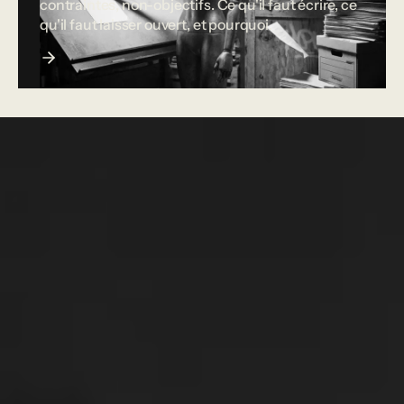
contraintes, non-objectifs. Ce qu'il faut écrire, ce
qu'il faut laisser ouvert, et pourquoi.