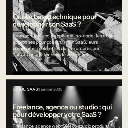
Quelle base technique pour
développer son SaaS ?
From scratch, socle applicatif, no-code : les trois
approches pour construire un SaaS, leurs
compromis réels, et les quatre critères qui
doivent guider le choix de votre stack.
GUIDE SAAS
3 janvier 2025
Freelance, agence ou studio : qui
pour développer votre SaaS ?
Freelance, agence web, ESN ou studio produit :