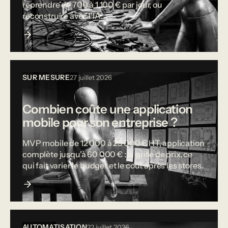
reprendre de 700 à 1 100 € par jour, ou
reconstruire avec l'IA.
SUR MESURE
27 juillet 2026
Combien coûte une application
mobile pour son entreprise ?
MVP mobile de 12 000 à 25 000 € HT, application
complète jusqu'à 60 000 € : la grille de prix, ce
qui fait varier le budget et le coût après les stores.
AUTOMATISATION
22 juillet 2026