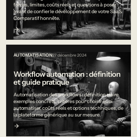
forces, limites, coûts réels et questions à poser
avant de confier le développement de votre SaaS.
Comparatif honnête.
AUTOMATISATION
27 décembre 2024
Workflow automation : définition
et guide pratique
Automatisation des workflows : définition claire,
exemples concrets, critères pour choisir quoi
automatiser, coûts réels et options techniques, de
la plateforme générique au sur mesure.