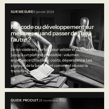
SUR MESURE
9 janvier 2024
No-code ou développement sur
mesure : quand passer de l'un à
l'autre ?
Le no-code est parfait pour valider et outiller vite,
jusqu'à un plafond prévisible : volumes,
expérience utilisateur, coûts, dépendance. Les
signaux de la bascule et comment réussir la
transition.
GUIDE PRODUIT
29 novembre 2023