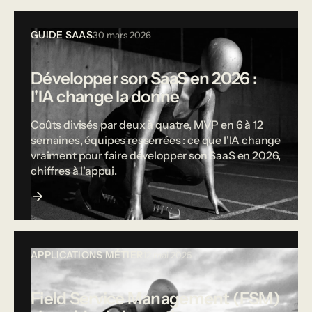
GUIDE SAAS
30 mars 2026
Développer son SaaS en 2026 :
l'IA change la donne
Coûts divisés par deux à quatre, MVP en 6 à 12
semaines, équipes resserrées : ce que l'IA change
vraiment pour faire développer son SaaS en 2026,
chiffres à l'appui.
APPLICATIONS MÉTIER
12 mai 2025
Field Service Management (FSM)