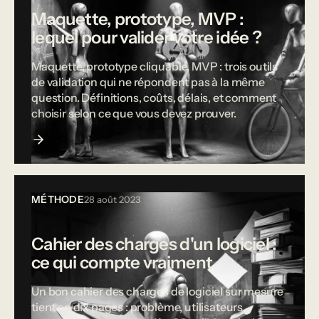
Maquette, prototype, MVP :
lequel pour valider votre idée ?
Maquette, prototype cliquable, MVP : trois outils
de validation qui ne répondent pas à la même
question. Définitions, coûts, délais, et comment
choisir selon ce que vous devez prouver.
MÉTHODE
28 août 2023
Cahier des charges d'un logiciel :
ce qui compte vraiment
Un bon cahier des charges de logiciel sur mesure
tient en dix pages : problème, utilisateurs,