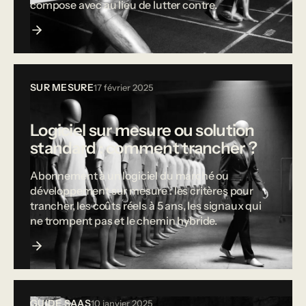
compose avec au lieu de lutter contre.
SUR MESURE
17 février 2025
Logiciel sur mesure ou solution
standard : comment trancher ?
Abonnement à un logiciel du marché ou
développement sur mesure : les critères pour
trancher, les coûts réels à 5 ans, les signaux qui
ne trompent pas et le chemin hybride.
GUIDE SAAS
10 janvier 2025