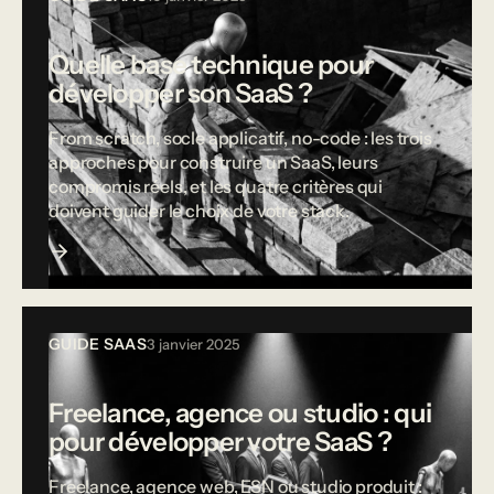
Quelle base technique pour
développer son SaaS ?
From scratch, socle applicatif, no-code : les trois
approches pour construire un SaaS, leurs
compromis réels, et les quatre critères qui
doivent guider le choix de votre stack.
GUIDE SAAS
3 janvier 2025
Freelance, agence ou studio : qui
pour développer votre SaaS ?
Freelance, agence web, ESN ou studio produit :