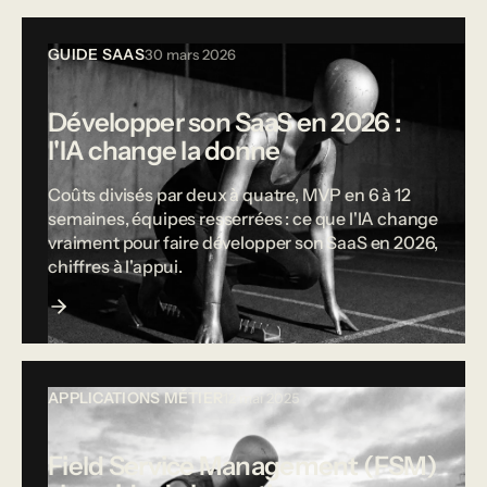
GUIDE SAAS
30 mars 2026
Développer son SaaS en 2026 :
l'IA change la donne
Coûts divisés par deux à quatre, MVP en 6 à 12
semaines, équipes resserrées : ce que l'IA change
vraiment pour faire développer son SaaS en 2026,
chiffres à l'appui.
APPLICATIONS MÉTIER
12 mai 2025
Field Service Management (FSM)