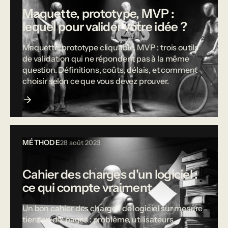
Maquette, prototype, MVP :
lequel pour valider votre idée ?
Maquette, prototype cliquable, MVP : trois outils
de validation qui ne répondent pas à la même
question. Définitions, coûts, délais, et comment
choisir selon ce que vous devez prouver.
MÉTHODE
28 août 2023
Cahier des charges d'un logiciel :
ce qui compte vraiment
Un bon cahier des charges de logiciel sur mesure
tient en dix pages : problème, utilisateurs,