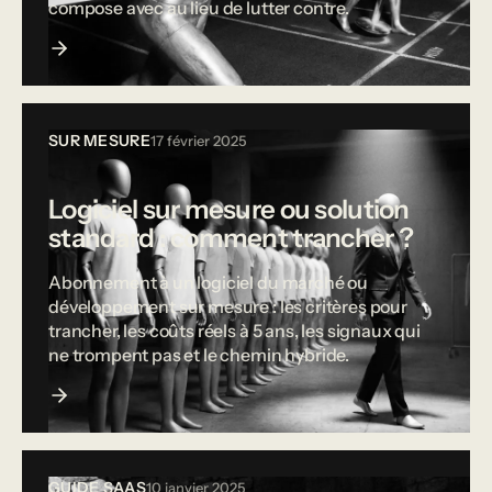
compose avec au lieu de lutter contre.
SUR MESURE
17 février 2025
Logiciel sur mesure ou solution
standard : comment trancher ?
Abonnement à un logiciel du marché ou
développement sur mesure : les critères pour
trancher, les coûts réels à 5 ans, les signaux qui
ne trompent pas et le chemin hybride.
GUIDE SAAS
10 janvier 2025