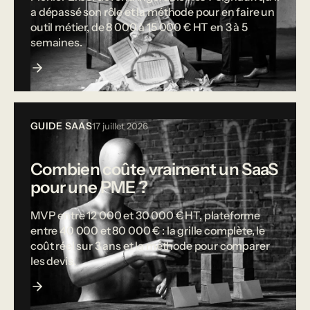
a dépassé son rôle et la méthode pour en faire un
outil métier, de 8 000 à 15 000 € HT en 3 à 5
semaines.
GUIDE SAAS
17 juillet 2026
Combien coûte vraiment un SaaS
pour une PME ?
MVP entre 12 000 et 30 000 € HT, plateforme
entre 40 000 et 80 000 € : la grille complète, le
coût réel sur 3 ans et la méthode pour comparer
les devis.