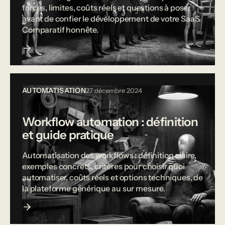
forces, limites, coûts réels et questions à poser
avant de confier le développement de votre SaaS.
Comparatif honnête.
AUTOMATISATION
27 décembre 2024
Workflow automation : définition
et guide pratique
Automatisation des workflows : définition claire,
exemples concrets, critères pour choisir quoi
automatiser, coûts réels et options techniques, de
la plateforme générique au sur mesure.