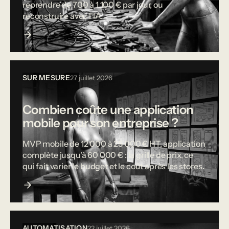
reprendre de 700 à 1 100 € par jour, ou
reconstruire avec l'IA.
SUR MESURE
27 juillet 2026
Combien coûte une application
mobile pour son entreprise ?
MVP mobile de 12 000 à 25 000 € HT, application
complète jusqu'à 60 000 € : la grille de prix, ce
qui fait varier le budget et le coût après les stores.
AUTOMATISATION
22 juillet 2026