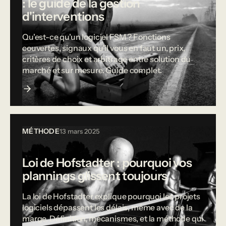
: le guide de la gestion
d'interventions
Qu'est-ce qu'un logiciel FSM ? Fonctions
couvertes, signaux qu'il vous en faut un, prix,
critères de choix et arbitrage entre solution du
marché et sur mesure. Guide complet.
MÉTHODE
13 mars 2025
Loi de Hofstadter : pourquoi vos
plannings glissent toujours
La loi de Hofstadter explique pourquoi les projets
logiciels dépassent les délais, même avec de la
marge. Définition, mécanismes, et la méthode qui