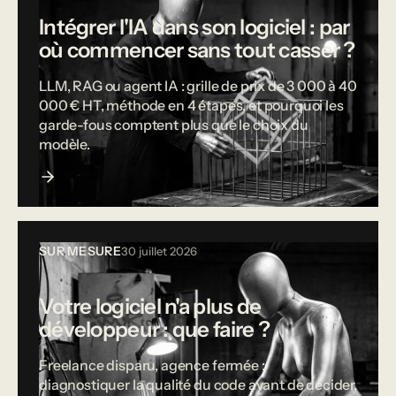
Intégrer l'IA dans son logiciel : par
où commencer sans tout casser ?
LLM, RAG ou agent IA : grille de prix de 3 000 à 40
000 € HT, méthode en 4 étapes, et pourquoi les
garde-fous comptent plus que le choix du
modèle.
SUR MESURE
30 juillet 2026
Votre logiciel n'a plus de
développeur : que faire ?
Freelance disparu, agence fermée :
diagnostiquer la qualité du code avant de décider,