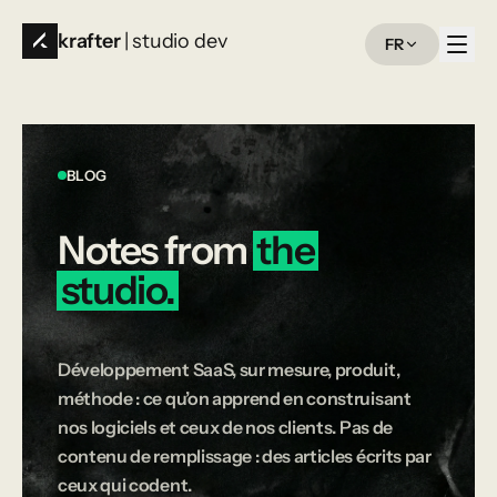
krafter
| studio dev
FR
BLOG
Notes
from
the
studio.
Développement SaaS, sur mesure, produit,
méthode : ce qu’on apprend en construisant
nos logiciels et ceux de nos clients. Pas de
contenu de remplissage : des articles écrits par
ceux qui codent.