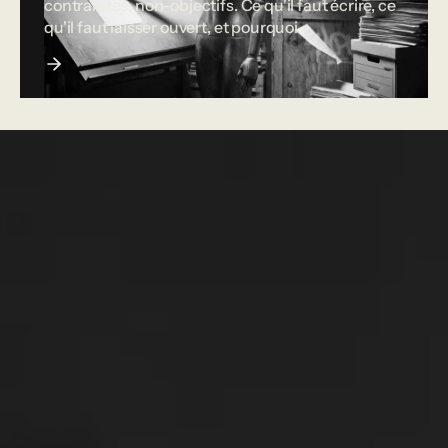
contraintes, non-objectifs. Ce qu'il faut écrire, ce
qu'il faut laisser ouvert, et pourquoi.