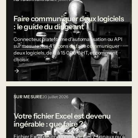
Faire communiquer deux logiciels
: le guide du dirigeant
Connecteur, plateforme d'automatisation ou API
sur mesure : les 4 façons de faire communiquer
deux logiciels, de 0 à 15 000 € HT, et comment
choisir.
SUR MESURE
20 juillet 2026
Votre fichier Excel est devenu
ingérable : que faire ?
Fichier Excel devenu ingérable : les 7 signaux qu'il