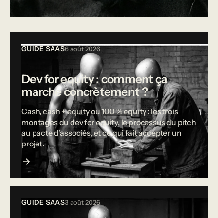
Tous les articles
GUIDE SAAS
6 août 2026
Dev for equity : comment ça
marche concrètement ?
Cash, cash + equity ou 100 % equity : les trois
montages du dev for equity, le processus du pitch
au pacte d'associés, et ce qui fait accepter un
projet.
GUIDE SAAS
3 août 2026