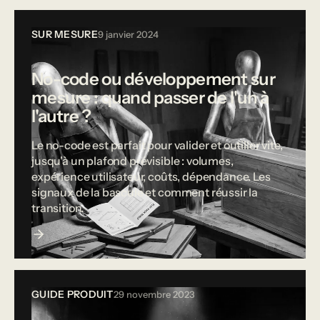
SUR MESURE
9 janvier 2024
No-code ou développement sur
mesure : quand passer de l'un à
l'autre ?
Le no-code est parfait pour valider et outiller vite,
jusqu'à un plafond prévisible : volumes,
expérience utilisateur, coûts, dépendance. Les
signaux de la bascule et comment réussir la
transition.
GUIDE PRODUIT
29 novembre 2023