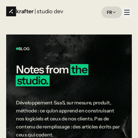
krafter
| studio dev
FR
BLOG
Notes
from
the
studio.
Développement SaaS, sur mesure, produit,
méthode : ce qu’on apprend en construisant
nos logiciels et ceux de nos clients. Pas de
contenu de remplissage : des articles écrits par
ceux qui codent.