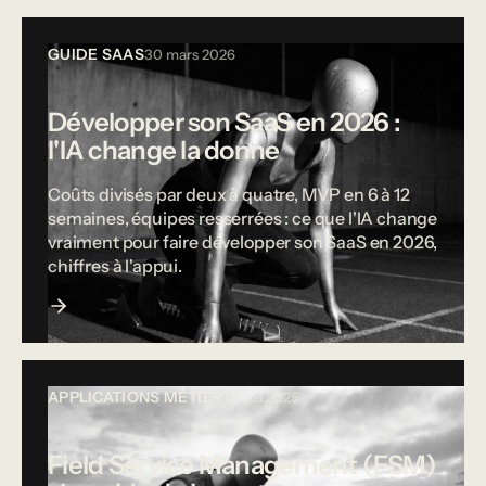
GUIDE SAAS
30 mars 2026
Développer son SaaS en 2026 :
l'IA change la donne
Coûts divisés par deux à quatre, MVP en 6 à 12
semaines, équipes resserrées : ce que l'IA change
vraiment pour faire développer son SaaS en 2026,
chiffres à l'appui.
APPLICATIONS MÉTIER
12 mai 2025
Field Service Management (FSM)