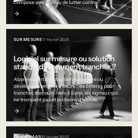
compose avec au lieu de lutter contre.
SUR MESURE
17 février 2025
Logiciel sur mesure ou solution
standard : comment trancher ?
Abonnement à un logiciel du marché ou
développement sur mesure : les critères pour
trancher, les coûts réels à 5 ans, les signaux qui
ne trompent pas et le chemin hybride.
GUIDE SAAS
10 janvier 2025