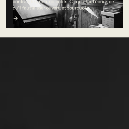
contraintes, non-objectifs. Ce qu'il faut écrire, ce
qu'il faut laisser ouvert, et pourquoi.