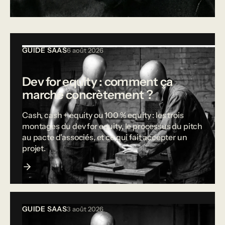
Tous les articles
GUIDE SAAS
6 août 2026
Dev for equity : comment ça
marche concrètement ?
Cash, cash + equity ou 100 % equity : les trois
montages du dev for equity, le processus du pitch
au pacte d'associés, et ce qui fait accepter un
projet.
GUIDE SAAS
3 août 2026