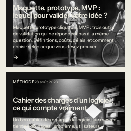
Maquette, prototype, MVP :
lequel pour valider votre idée ?
Maquette, prototype cliquable, MVP : trois outils
de validation qui ne répondent pas à la même
question. Définitions, coûts, délais, et comment
choisir selon ce que vous devez prouver.
MÉTHODE
28 août 2023
Cahier des charges d'un logiciel :
ce qui compte vraiment
Un bon cahier des charges de logiciel sur mesure
tient en dix pages : problème, utilisateurs,