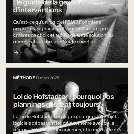
: le guide de la gestion
d'interventions
Qu'est-ce qu'un logiciel FSM ? Fonctions
couvertes, signaux qu'il vous en faut un, prix,
critères de choix et arbitrage entre solution du
marché et sur mesure. Guide complet.
MÉTHODE
13 mars 2025
Loi de Hofstadter : pourquoi vos
plannings glissent toujours
La loi de Hofstadter explique pourquoi les projets
logiciels dépassent les délais, même avec de la
marge. Définition, mécanismes, et la méthode qui