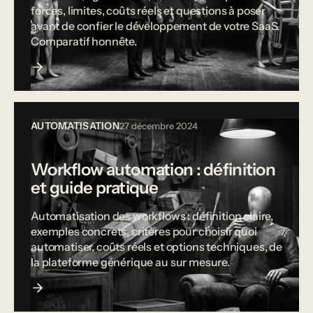
forces, limites, coûts réels et questions à poser
avant de confier le développement de votre SaaS.
Comparatif honnête.
AUTOMATISATION
27 décembre 2024
Workflow automation : définition
et guide pratique
Automatisation des workflows : définition claire,
exemples concrets, critères pour choisir quoi
automatiser, coûts réels et options techniques, de
la plateforme générique au sur mesure.