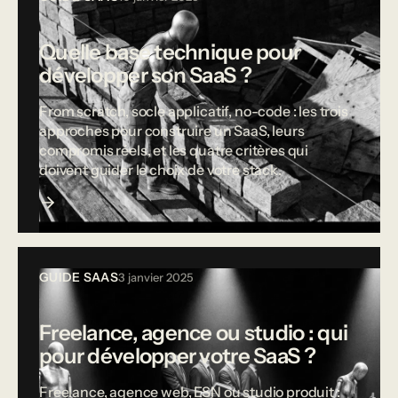
Quelle base technique pour
développer son SaaS ?
From scratch, socle applicatif, no-code : les trois
approches pour construire un SaaS, leurs
compromis réels, et les quatre critères qui
doivent guider le choix de votre stack.
GUIDE SAAS
3 janvier 2025
Freelance, agence ou studio : qui
pour développer votre SaaS ?
Freelance, agence web, ESN ou studio produit :