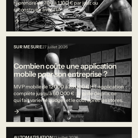
reprendre de 700 à 1 100 € par jour, ou
reconstruire avec l'IA.
SUR MESURE
27 juillet 2026
Combien coûte une application
mobile pour son entreprise ?
MVP mobile de 12 000 à 25 000 € HT, application
complète jusqu'à 60 000 € : la grille de prix, ce
qui fait varier le budget et le coût après les stores.
AUTOMATISATION
22 juillet 2026