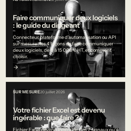
Faire communiquer deux logiciels
: le guide du dirigeant
Connecteur, plateforme d'automatisation ou API
sur mesure : les 4 façons de faire communiquer
deux logiciels, de 0 à 15 000 € HT, et comment
choisir.
SUR MESURE
20 juillet 2026
Votre fichier Excel est devenu
ingérable : que faire ?
Fichier Excel devenu ingérable : les 7 signaux qu'il