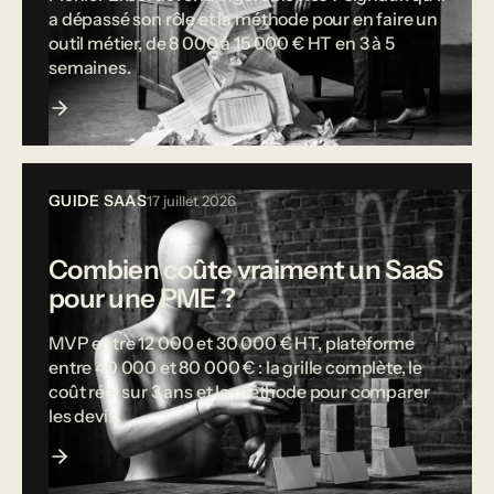
a dépassé son rôle et la méthode pour en faire un
outil métier, de 8 000 à 15 000 € HT en 3 à 5
semaines.
GUIDE SAAS
17 juillet 2026
Combien coûte vraiment un SaaS
pour une PME ?
MVP entre 12 000 et 30 000 € HT, plateforme
entre 40 000 et 80 000 € : la grille complète, le
coût réel sur 3 ans et la méthode pour comparer
les devis.