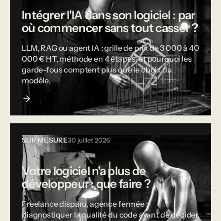
Intégrer l'IA dans son logiciel : par
où commencer sans tout casser ?
LLM, RAG ou agent IA : grille de prix de 3 000 à 40
000 € HT, méthode en 4 étapes, et pourquoi les
garde-fous comptent plus que le choix du
modèle.
SUR MESURE
30 juillet 2026
Votre logiciel n'a plus de
développeur : que faire ?
Freelance disparu, agence fermée :
diagnostiquer la qualité du code avant de décider,