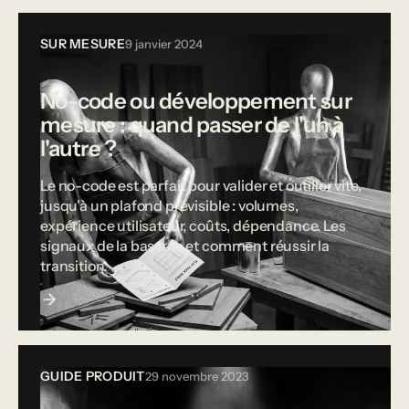
SUR MESURE
9 janvier 2024
No-code ou développement sur
mesure : quand passer de l'un à
l'autre ?
Le no-code est parfait pour valider et outiller vite,
jusqu'à un plafond prévisible : volumes,
expérience utilisateur, coûts, dépendance. Les
signaux de la bascule et comment réussir la
transition.
GUIDE PRODUIT
29 novembre 2023