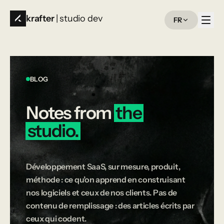
krafter
| studio dev
FR
BLOG
Notes
from
the
studio.
Développement SaaS, sur mesure, produit,
méthode : ce qu’on apprend en construisant
nos logiciels et ceux de nos clients. Pas de
contenu de remplissage : des articles écrits par
ceux qui codent.