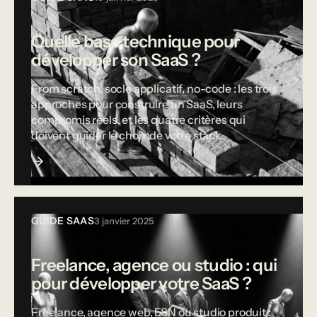
Quelle base technique pour
développer son SaaS ?
From scratch, socle applicatif, no-code : les trois
approches pour construire un SaaS, leurs
compromis réels, et les quatre critères qui
doivent guider le choix de votre stack.
GUIDE SAAS
3 janvier 2025
Freelance, agence ou studio : qui
pour développer votre SaaS ?
Freelance, agence web, ESN ou studio produit :