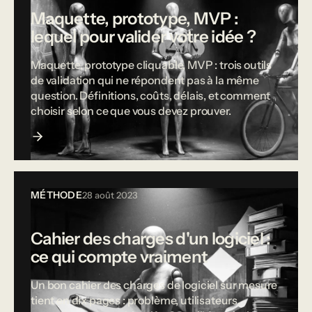
Maquette, prototype, MVP :
lequel pour valider votre idée ?
Maquette, prototype cliquable, MVP : trois outils
de validation qui ne répondent pas à la même
question. Définitions, coûts, délais, et comment
choisir selon ce que vous devez prouver.
MÉTHODE
28 août 2023
Cahier des charges d'un logiciel :
ce qui compte vraiment
Un bon cahier des charges de logiciel sur mesure
tient en dix pages : problème, utilisateurs,