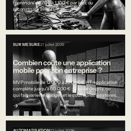
reprendre de 700 à 1 100 € par jour, ou
reconstruire avec l'IA.
SUR MESURE
27 juillet 2026
Combien coûte une application
mobile pour son entreprise ?
MVP mobile de 12 000 à 25 000 € HT, application
complète jusqu'à 60 000 € : la grille de prix, ce
qui fait varier le budget et le coût après les stores.
AUTOMATISATION
22 juillet 2026