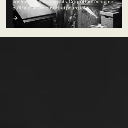
contraintes, non-objectifs. Ce qu'il faut écrire, ce
qu'il faut laisser ouvert, et pourquoi.