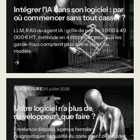
Intégrer l'IA dans son logiciel : par
où commencer sans tout casser ?
LLM, RAG ou agent IA : grille de prix de 3 000 à 40
000 € HT, méthode en 4 étapes, et pourquoi les
garde-fous comptent plus que le choix du
modèle.
SUR MESURE
30 juillet 2026
Votre logiciel n'a plus de
développeur : que faire ?
Freelance disparu, agence fermée :
diagnostiquer la qualité du code avant de décider,