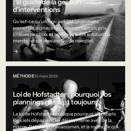
: le guide de la gestion
d'interventions
Qu'est-ce qu'un logiciel FSM ? Fonctions
couvertes, signaux qu'il vous en faut un, prix,
critères de choix et arbitrage entre solution du
marché et sur mesure. Guide complet.
MÉTHODE
13 mars 2025
Loi de Hofstadter : pourquoi vos
plannings glissent toujours
La loi de Hofstadter explique pourquoi les projets
logiciels dépassent les délais, même avec de la
marge. Définition, mécanismes, et la méthode qui