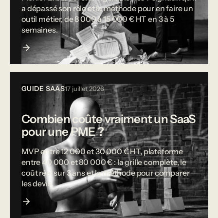
a dépassé son rôle et la méthode pour en faire un
outil métier, de 8 000 à 15 000 € HT en 3 à 5
semaines.
GUIDE SAAS
17 juillet 2026
Combien coûte vraiment un SaaS
pour une PME ?
MVP entre 12 000 et 30 000 € HT, plateforme
entre 40 000 et 80 000 € : la grille complète, le
coût réel sur 3 ans et la méthode pour comparer
les devis.