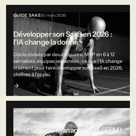
GUIDE SAAS
30 mars 2026
Développer son SaaS en 2026 :
l'IA change la donne
Coûts divisés par deux à quatre, MVP en 6 à 12
semaines, équipes resserrées : ce que l'IA change
vraiment pour faire développer son SaaS en 2026,
chiffres à l'appui.
APPLICATIONS MÉTIER
12 mai 2025
Field Service Management (FSM)