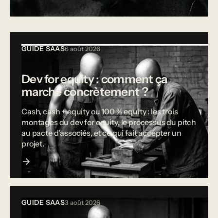
Tous les articles
GUIDE SAAS
6 août 2026
Dev for equity : comment ça
marche concrètement ?
Cash, cash + equity ou 100 % equity : les trois
montages du dev for equity, le processus du pitch
au pacte d'associés, et ce qui fait accepter un
projet.
GUIDE SAAS
3 août 2026