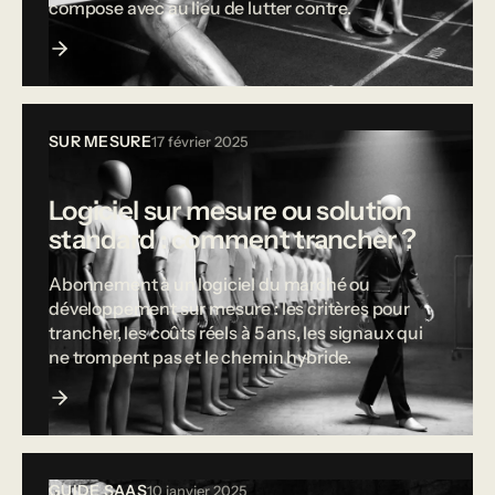
compose avec au lieu de lutter contre.
SUR MESURE
17 février 2025
Logiciel sur mesure ou solution
standard : comment trancher ?
Abonnement à un logiciel du marché ou
développement sur mesure : les critères pour
trancher, les coûts réels à 5 ans, les signaux qui
ne trompent pas et le chemin hybride.
GUIDE SAAS
10 janvier 2025