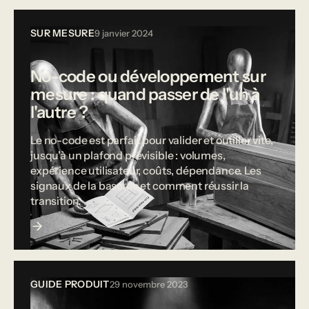
SUR MESURE
9 janvier 2024
No-code ou développement sur
mesure : quand passer de l'un à
l'autre ?
Le no-code est parfait pour valider et outiller vite,
jusqu'à un plafond prévisible : volumes,
expérience utilisateur, coûts, dépendance. Les
signaux de la bascule et comment réussir la
transition.
GUIDE PRODUIT
29 novembre 2023