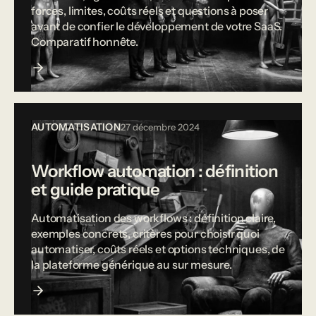
forces, limites, coûts réels et questions à poser
avant de confier le développement de votre SaaS.
Comparatif honnête.
AUTOMATISATION
27 décembre 2024
Workflow automation : définition
et guide pratique
Automatisation des workflows : définition claire,
exemples concrets, critères pour choisir quoi
automatiser, coûts réels et options techniques, de
la plateforme générique au sur mesure.