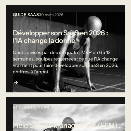
GUIDE SAAS
30 mars 2026
Développer son SaaS en 2026 :
l'IA change la donne
Coûts divisés par deux à quatre, MVP en 6 à 12
semaines, équipes resserrées : ce que l'IA change
vraiment pour faire développer son SaaS en 2026,
chiffres à l'appui.
APPLICATIONS MÉTIER
12 mai 2025
Field Service Management (FSM)