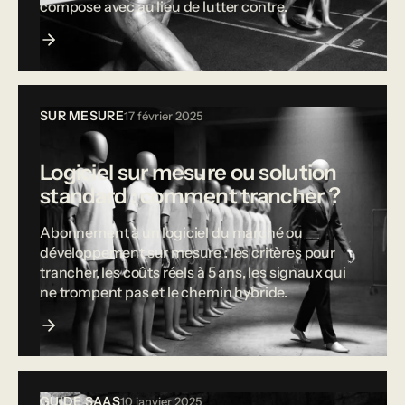
compose avec au lieu de lutter contre.
SUR MESURE
17 février 2025
Logiciel sur mesure ou solution
standard : comment trancher ?
Abonnement à un logiciel du marché ou
développement sur mesure : les critères pour
trancher, les coûts réels à 5 ans, les signaux qui
ne trompent pas et le chemin hybride.
GUIDE SAAS
10 janvier 2025