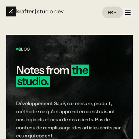
krafter
| studio dev
FR
BLOG
Notes
from
the
studio.
Développement SaaS, sur mesure, produit,
méthode : ce qu’on apprend en construisant
nos logiciels et ceux de nos clients. Pas de
contenu de remplissage : des articles écrits par
ceux qui codent.