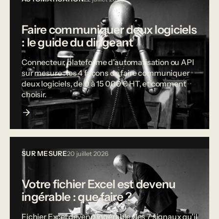
Faire communiquer deux logiciels
: le guide du dirigeant
Connecteur, plateforme d'automatisation ou API
sur mesure : les 4 façons de faire communiquer
deux logiciels, de 0 à 15 000 € HT, et comment
choisir.
SUR MESURE
20 juillet 2026
Votre fichier Excel est devenu
ingérable : que faire ?
Fichier Excel devenu ingérable : les 7 signaux qu'il