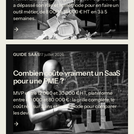
a dépassé son rôle et la méthode pour en faire un
outil métier, de 8 000 à 15 000 € HT en 3 à 5
semaines.
GUIDE SAAS
17 juillet 2026
Combien coûte vraiment un SaaS
pour une PME ?
MVP entre 12 000 et 30 000 € HT, plateforme
entre 40 000 et 80 000 € : la grille complète, le
coût réel sur 3 ans et la méthode pour comparer
les devis.