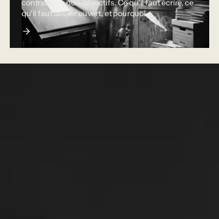
contraintes, non-objectifs. Ce qu'il faut écrire, ce
qu'il faut laisser ouvert, et pourquoi.