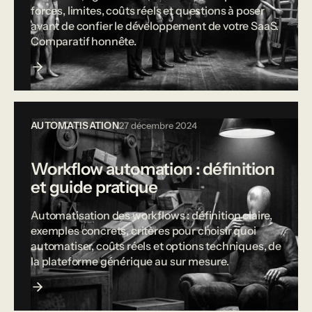
forces, limites, coûts réels et questions à poser
avant de confier le développement de votre SaaS.
Comparatif honnête.
AUTOMATISATION
27 décembre 2024
Workflow automation : définition
et guide pratique
Automatisation des workflows : définition claire,
exemples concrets, critères pour choisir quoi
automatiser, coûts réels et options techniques, de
la plateforme générique au sur mesure.