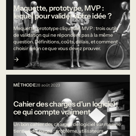
Maquette, prototype, MVP :
lequel pour valider votre idée ?
Maquette, prototype cliquable, MVP : trois outils
de validation qui ne répondent pas à la même
question. Définitions, coûts, délais, et comment
choisir selon ce que vous devez prouver.
MÉTHODE
28 août 2023
Cahier des charges d'un logiciel :
ce qui compte vraiment
Un bon cahier des charges de logiciel sur mesure
tient en dix pages : problème, utilisateurs,