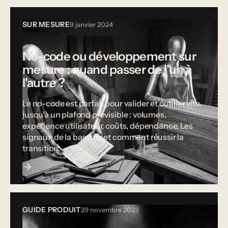
SUR MESURE
9 janvier 2024
No-code ou développement sur
mesure : quand passer de l'un à
l'autre ?
Le no-code est parfait pour valider et outiller vite,
jusqu'à un plafond prévisible : volumes,
expérience utilisateur, coûts, dépendance. Les
signaux de la bascule et comment réussir la
transition.
GUIDE PRODUIT
29 novembre 2023