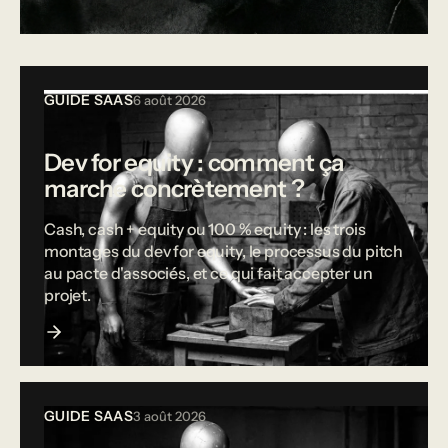
Tous les articles
GUIDE SAAS
6 août 2026
Dev for equity : comment ça
marche concrètement ?
Cash, cash + equity ou 100 % equity : les trois
montages du dev for equity, le processus du pitch
au pacte d'associés, et ce qui fait accepter un
projet.
GUIDE SAAS
3 août 2026