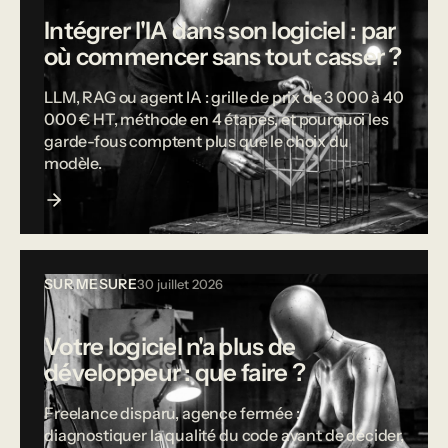
Intégrer l'IA dans son logiciel : par
où commencer sans tout casser ?
LLM, RAG ou agent IA : grille de prix de 3 000 à 40
000 € HT, méthode en 4 étapes, et pourquoi les
garde-fous comptent plus que le choix du
modèle.
SUR MESURE
30 juillet 2026
Votre logiciel n'a plus de
développeur : que faire ?
Freelance disparu, agence fermée :
diagnostiquer la qualité du code avant de décider,