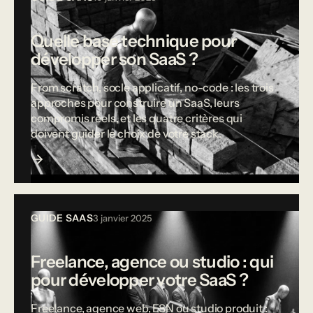
Quelle base technique pour
développer son SaaS ?
From scratch, socle applicatif, no-code : les trois
approches pour construire un SaaS, leurs
compromis réels, et les quatre critères qui
doivent guider le choix de votre stack.
GUIDE SAAS
3 janvier 2025
Freelance, agence ou studio : qui
pour développer votre SaaS ?
Freelance, agence web, ESN ou studio produit :