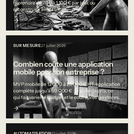
reprendre de 700 à 1 100 € par jour, ou
reconstruire avec l'IA.
SUR MESURE
27 juillet 2026
Combien coûte une application
mobile pour son entreprise ?
MVP mobile de 12 000 à 25 000 € HT, application
complète jusqu'à 60 000 € : la grille de prix, ce
qui fait varier le budget et le coût après les stores.
AUTOMATISATION
22 juillet 2026