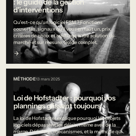
: le guide de la gestion
d'interventions
Qu'est-ce qu'un logiciel FSM ? Fonctions
couvertes, signaux qu'il vous en faut un, prix,
critères de choix et arbitrage entre solution du
marché et sur mesure. Guide complet.
MÉTHODE
13 mars 2025
Loi de Hofstadter : pourquoi vos
plannings glissent toujours
La loi de Hofstadter explique pourquoi les projets
logiciels dépassent les délais, même avec de la
marge. Définition, mécanismes, et la méthode qui