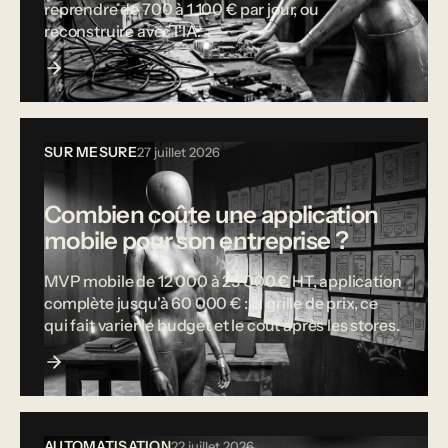
reprendre de 700 à 1 100 € par jour, ou
reconstruire avec l'IA.
SUR MESURE
27 juillet 2026
Combien coûte une application
mobile pour son entreprise ?
MVP mobile de 12 000 à 25 000 € HT, application
complète jusqu'à 60 000 € : la grille de prix, ce
qui fait varier le budget et le coût après les stores.
AUTOMATISATION
22 juillet 2026