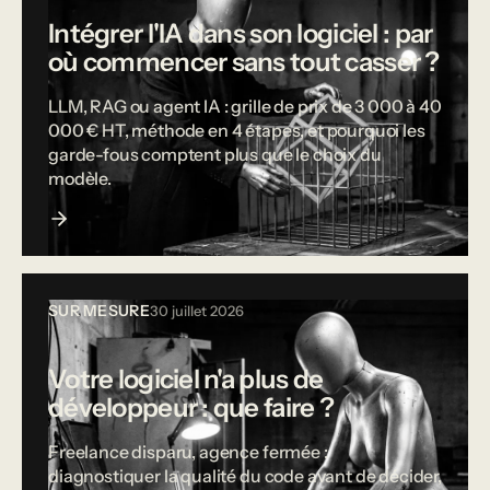
Intégrer l'IA dans son logiciel : par
où commencer sans tout casser ?
LLM, RAG ou agent IA : grille de prix de 3 000 à 40
000 € HT, méthode en 4 étapes, et pourquoi les
garde-fous comptent plus que le choix du
modèle.
SUR MESURE
30 juillet 2026
Votre logiciel n'a plus de
développeur : que faire ?
Freelance disparu, agence fermée :
diagnostiquer la qualité du code avant de décider,