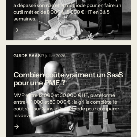
a dépassé son rôle et la méthode pour en faire un
outil métier, de 8 000 à 15 000 € HT en 3 à 5
semaines.
GUIDE SAAS
17 juillet 2026
Combien coûte vraiment un SaaS
pour une PME ?
MVP entre 12 000 et 30 000 € HT, plateforme
entre 40 000 et 80 000 € : la grille complète, le
coût réel sur 3 ans et la méthode pour comparer
les devis.