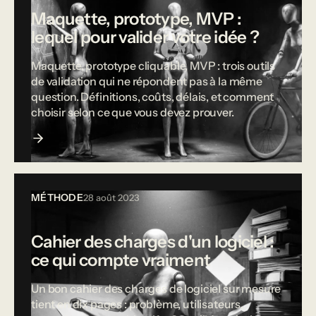
Maquette, prototype, MVP :
lequel pour valider votre idée ?
Maquette, prototype cliquable, MVP : trois outils
de validation qui ne répondent pas à la même
question. Définitions, coûts, délais, et comment
choisir selon ce que vous devez prouver.
MÉTHODE
28 août 2023
Cahier des charges d'un logiciel :
ce qui compte vraiment
Un bon cahier des charges de logiciel sur mesure
tient en dix pages : problème, utilisateurs,