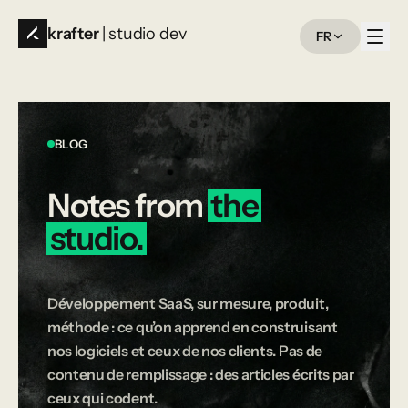
krafter
| studio dev
FR
BLOG
Notes
from
the
studio.
Développement SaaS, sur mesure, produit,
méthode : ce qu’on apprend en construisant
nos logiciels et ceux de nos clients. Pas de
contenu de remplissage : des articles écrits par
ceux qui codent.