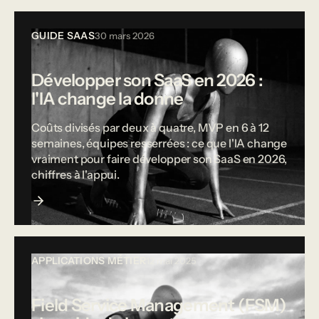
GUIDE SAAS
30 mars 2026
Développer son SaaS en 2026 :
l'IA change la donne
Coûts divisés par deux à quatre, MVP en 6 à 12
semaines, équipes resserrées : ce que l'IA change
vraiment pour faire développer son SaaS en 2026,
chiffres à l'appui.
APPLICATIONS MÉTIER
12 mai 2025
Field Service Management (FSM)