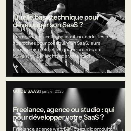
Quelle base technique pour
développer son SaaS ?
From scratch, socle applicatif, no-code : les trois
approches pour construire un SaaS, leurs
compromis réels, et les quatre critères qui
doivent guider le choix de votre stack.
GUIDE SAAS
3 janvier 2025
Freelance, agence ou studio : qui
pour développer votre SaaS ?
Freelance, agence web, ESN ou studio produit :