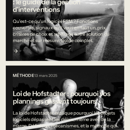
: le guide de la gestion
d'interventions
Qu'est-ce qu'un logiciel FSM ? Fonctions
couvertes, signaux qu'il vous en faut un, prix,
critères de choix et arbitrage entre solution du
marché et sur mesure. Guide complet.
MÉTHODE
13 mars 2025
Loi de Hofstadter : pourquoi vos
plannings glissent toujours
La loi de Hofstadter explique pourquoi les projets
logiciels dépassent les délais, même avec de la
marge. Définition, mécanismes, et la méthode qui