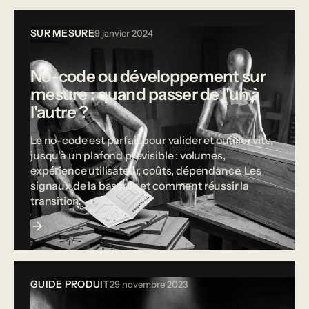
SUR MESURE
9 janvier 2024
No-code ou développement sur
mesure : quand passer de l'un à
l'autre ?
Le no-code est parfait pour valider et outiller vite,
jusqu'à un plafond prévisible : volumes,
expérience utilisateur, coûts, dépendance. Les
signaux de la bascule et comment réussir la
transition.
GUIDE PRODUIT
29 novembre 2023