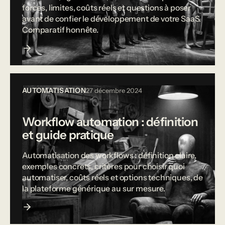
forces, limites, coûts réels et questions à poser
avant de confier le développement de votre SaaS.
Comparatif honnête.
AUTOMATISATION
27 décembre 2024
Workflow automation : définition
et guide pratique
Automatisation des workflows : définition claire,
exemples concrets, critères pour choisir quoi
automatiser, coûts réels et options techniques, de
la plateforme générique au sur mesure.