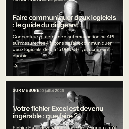
Faire communiquer deux logiciels
: le guide du dirigeant
Connecteur, plateforme d'automatisation ou API
sur mesure : les 4 façons de faire communiquer
deux logiciels, de 0 à 15 000 € HT, et comment
choisir.
SUR MESURE
20 juillet 2026
Votre fichier Excel est devenu
ingérable : que faire ?
Fichier Excel devenu ingérable : les 7 signaux qu'il