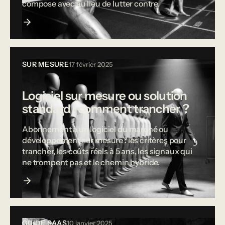
compose avec au lieu de lutter contre.
SUR MESURE
17 février 2025
Logiciel sur mesure ou solution
standard : comment trancher ?
Abonnement à un logiciel du marché ou
développement sur mesure : les critères pour
trancher, les coûts réels à 5 ans, les signaux qui
ne trompent pas et le chemin hybride.
GUIDE SAAS
10 janvier 2025