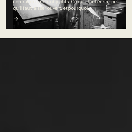
contraintes, non-objectifs. Ce qu'il faut écrire, ce
qu'il faut laisser ouvert, et pourquoi.