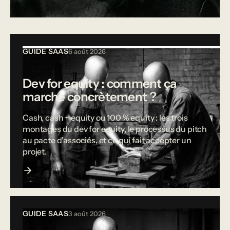
Tous les articles
GUIDE SAAS
6 août 2026
Dev for equity : comment ça
marche concrètement ?
Cash, cash + equity ou 100 % equity : les trois
montages du dev for equity, le processus du pitch
au pacte d'associés, et ce qui fait accepter un
projet.
GUIDE SAAS
3 août 2026