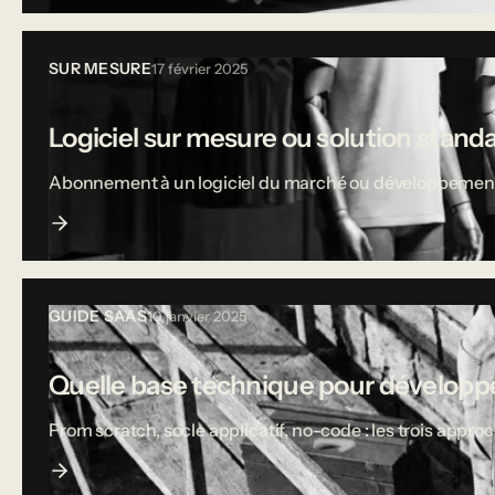
SUR MESURE
17 février 2025
Logiciel sur mesure ou solution stand
Abonnement à un logiciel du marché ou développement sur
GUIDE SAAS
10 janvier 2025
Quelle base technique pour développe
From scratch, socle applicatif, no-code : les trois appro