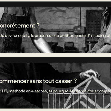
concrètement ?
u dev for equity, le processus du pitch au pacte d'associés, et 
ù commencer sans tout casser ?
 € HT, méthode en 4 étapes, et pourquoi les garde-fous compte