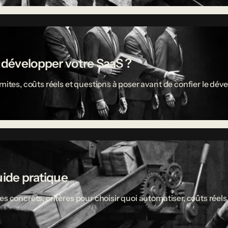
r développer votre SaaS ?
limites, coûts réels et questions à poser avant de confier le 
uide pratique
es concrets, critères pour choisir quoi automatiser, coûts réel