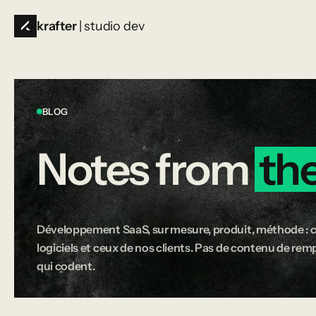
krafter
| studio dev
BLOG
Notes
from
th
Développement SaaS, sur mesure, produit, méthode : c
logiciels et ceux de nos clients. Pas de contenu de rempl
qui codent.