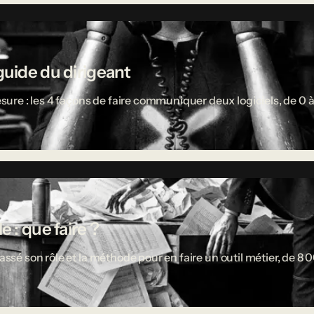
guide du dirigeant
re : les 4 façons de faire communiquer deux logiciels, de 0 à
 : que faire ?
passé son rôle et la méthode pour en faire un outil métier, de 8