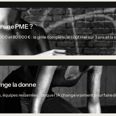
r une PME ?
 et 80 000 € : la grille complète, le coût réel sur 3 ans et l
ange la donne
 équipes resserrées : ce que l'IA change vraiment pour faire d