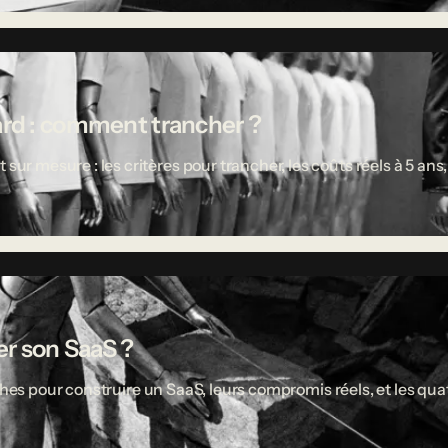
ard : comment trancher ?
 mesure : les critères pour trancher, les coûts réels à 5 ans,
r son SaaS ?
ches pour construire un SaaS, leurs compromis réels, et les quat