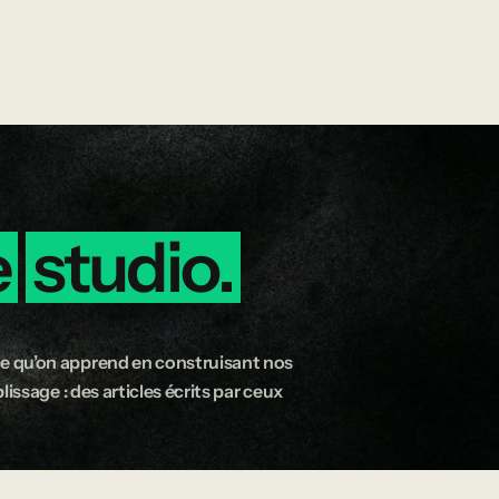
e
studio.
e qu’on apprend en construisant nos
issage : des articles écrits par ceux