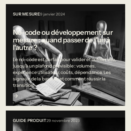
SUR MESURE
9 janvier 2024
No-code ou développement sur
mesure : quand passer de l'un à
l'autre ?
Le no-code est parfait pour valider et outiller vite,
jusqu'à un plafond prévisible : volumes,
expérience utilisateur, coûts, dépendance. Les
signaux de la bascule et comment réussir la
transition.
GUIDE PRODUIT
29 novembre 2023