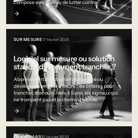
compose avec au lieu de lutter contre.
SUR MESURE
17 février 2025
Logiciel sur mesure ou solution
standard : comment trancher ?
Abonnement à un logiciel du marché ou
développement sur mesure : les critères pour
trancher, les coûts réels à 5 ans, les signaux qui
ne trompent pas et le chemin hybride.
GUIDE SAAS
10 janvier 2025