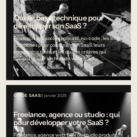
Quelle base technique pour
développer son SaaS ?
From scratch, socle applicatif, no-code : les trois
approches pour construire un SaaS, leurs
compromis réels, et les quatre critères qui
doivent guider le choix de votre stack.
GUIDE SAAS
3 janvier 2025
Freelance, agence ou studio : qui
pour développer votre SaaS ?
Freelance, agence web, ESN ou studio produit :