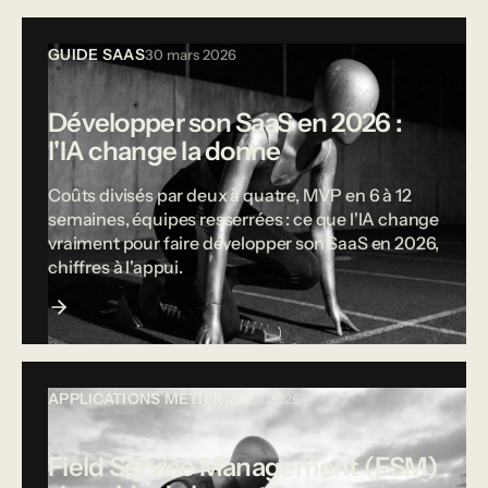
GUIDE SAAS
30 mars 2026
Développer son SaaS en 2026 :
l'IA change la donne
Coûts divisés par deux à quatre, MVP en 6 à 12
semaines, équipes resserrées : ce que l'IA change
vraiment pour faire développer son SaaS en 2026,
chiffres à l'appui.
APPLICATIONS MÉTIER
12 mai 2025
Field Service Management (FSM)