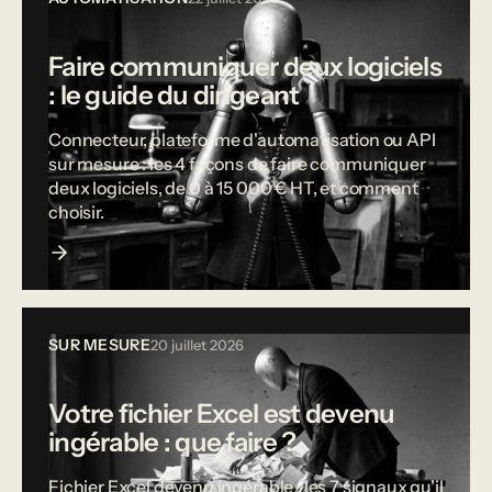
Faire communiquer deux logiciels
: le guide du dirigeant
Connecteur, plateforme d'automatisation ou API
sur mesure : les 4 façons de faire communiquer
deux logiciels, de 0 à 15 000 € HT, et comment
choisir.
SUR MESURE
20 juillet 2026
Votre fichier Excel est devenu
ingérable : que faire ?
Fichier Excel devenu ingérable : les 7 signaux qu'il