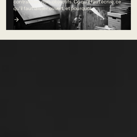
contraintes, non-objectifs. Ce qu'il faut écrire, ce
qu'il faut laisser ouvert, et pourquoi.