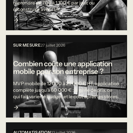
reprendre de 700 à 1 100 € par jour, ou
reconstruire avec l'IA.
SUR MESURE
27 juillet 2026
Combien coûte une application
mobile pour son entreprise ?
MVP mobile de 12 000 à 25 000 € HT, application
complète jusqu'à 60 000 € : la grille de prix, ce
qui fait varier le budget et le coût après les stores.
AUTOMATISATION
22 juillet 2026