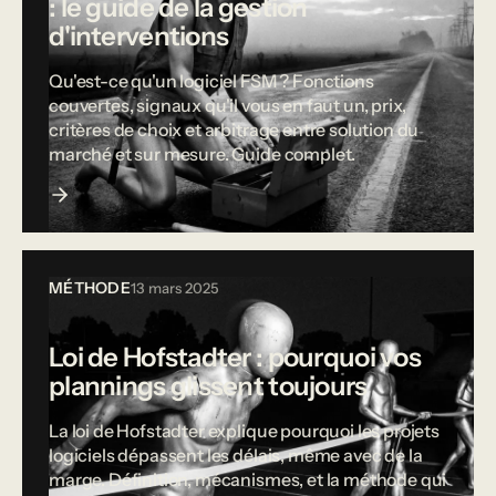
: le guide de la gestion
d'interventions
Qu'est-ce qu'un logiciel FSM ? Fonctions
couvertes, signaux qu'il vous en faut un, prix,
critères de choix et arbitrage entre solution du
marché et sur mesure. Guide complet.
MÉTHODE
13 mars 2025
Loi de Hofstadter : pourquoi vos
plannings glissent toujours
La loi de Hofstadter explique pourquoi les projets
logiciels dépassent les délais, même avec de la
marge. Définition, mécanismes, et la méthode qui