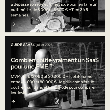
a dépassé son rôle et la méthode pour en faire un
outil métier, de 8 000 à 15 000 € HT en 3 à 5
semaines.
GUIDE SAAS
17 juillet 2026
Combien coûte vraiment un SaaS
pour une PME ?
MVP entre 12 000 et 30 000 € HT, plateforme
entre 40 000 et 80 000 € : la grille complète, le
coût réel sur 3 ans et la méthode pour comparer
les devis.