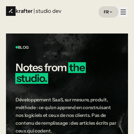
krafter
| studio dev
FR
BLOG
Notes
from
the
studio.
Développement SaaS, sur mesure, produit,
méthode : ce qu’on apprend en construisant
nos logiciels et ceux de nos clients. Pas de
contenu de remplissage : des articles écrits par
ceux qui codent.