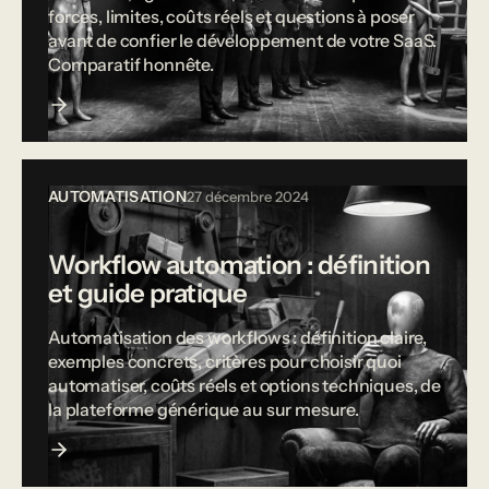
forces, limites, coûts réels et questions à poser
avant de confier le développement de votre SaaS.
Comparatif honnête.
AUTOMATISATION
27 décembre 2024
Workflow automation : définition
et guide pratique
Automatisation des workflows : définition claire,
exemples concrets, critères pour choisir quoi
automatiser, coûts réels et options techniques, de
la plateforme générique au sur mesure.