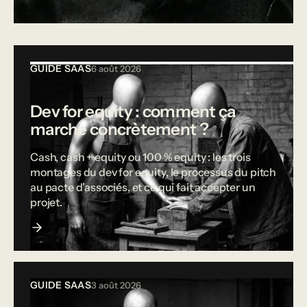
Tous les articles
GUIDE SAAS
6 août 2026
Dev for equity : comment ça
marche concrètement ?
Cash, cash + equity ou 100 % equity : les trois
montages du dev for equity, le processus du pitch
au pacte d'associés, et ce qui fait accepter un
projet.
GUIDE SAAS
3 août 2026