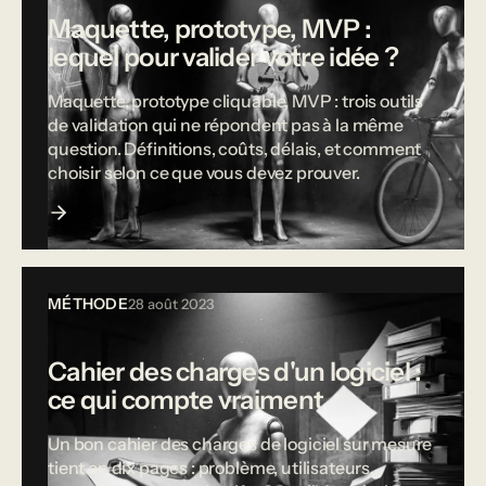
Maquette, prototype, MVP :
lequel pour valider votre idée ?
Maquette, prototype cliquable, MVP : trois outils
de validation qui ne répondent pas à la même
question. Définitions, coûts, délais, et comment
choisir selon ce que vous devez prouver.
MÉTHODE
28 août 2023
Cahier des charges d'un logiciel :
ce qui compte vraiment
Un bon cahier des charges de logiciel sur mesure
tient en dix pages : problème, utilisateurs,