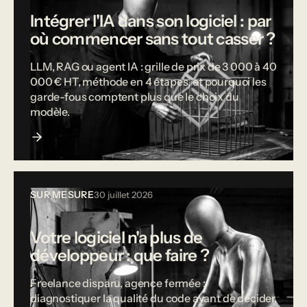
Intégrer l'IA dans son logiciel : par
où commencer sans tout casser ?
LLM, RAG ou agent IA : grille de prix de 3 000 à 40
000 € HT, méthode en 4 étapes, et pourquoi les
garde-fous comptent plus que le choix du
modèle.
SUR MESURE
30 juillet 2026
Votre logiciel n'a plus de
développeur : que faire ?
Freelance disparu, agence fermée :
diagnostiquer la qualité du code avant de décider,