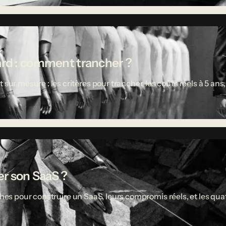
ard : comment trancher ?
 mesure : les critères pour trancher, les coûts réels à 5 ans,
r son SaaS ?
ches pour construire un SaaS, leurs compromis réels, et les quat