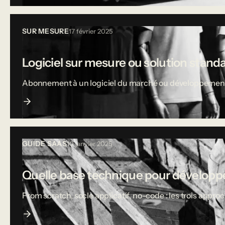
SUR MESURE
17 février 2025
Logiciel sur mesure ou solution stand
Abonnement à un logiciel du marché ou développement sur
GUIDE SAAS
10 janvier 2025
Quelle base technique pour développe
From scratch, socle applicatif, no-code : les trois appro