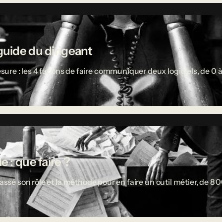
guide du dirigeant
re : les 4 façons de faire communiquer deux logiciels, de 0 à
 : que faire ?
passé son rôle et la méthode pour en faire un outil métier, de 8