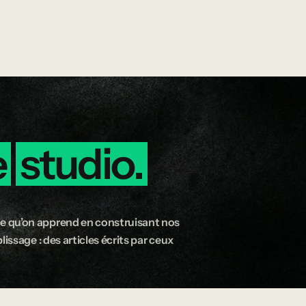
e
studio.
e qu’on apprend en construisant nos
issage : des articles écrits par ceux