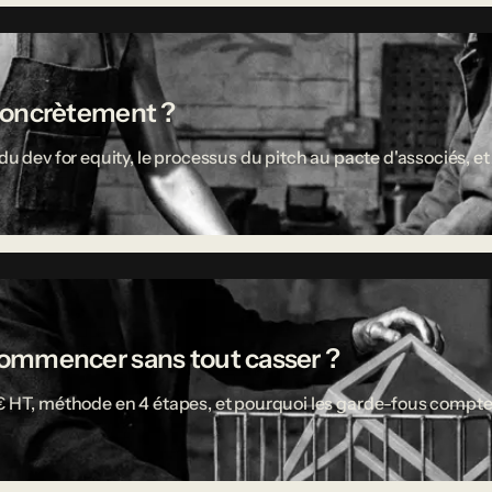
concrètement ?
u dev for equity, le processus du pitch au pacte d'associés, et 
ù commencer sans tout casser ?
 € HT, méthode en 4 étapes, et pourquoi les garde-fous compte