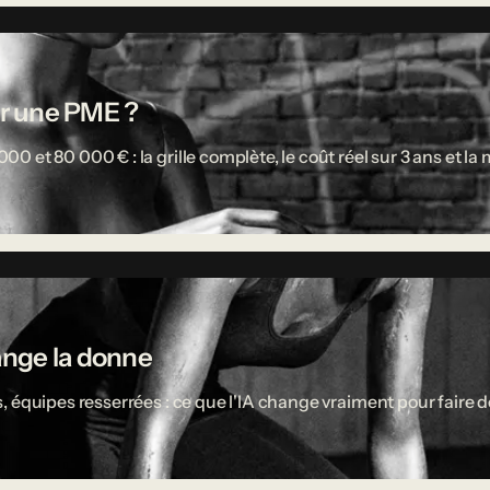
r une PME ?
 et 80 000 € : la grille complète, le coût réel sur 3 ans et l
ange la donne
 équipes resserrées : ce que l'IA change vraiment pour faire d