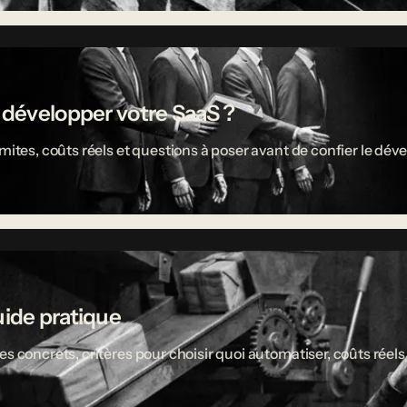
r développer votre SaaS ?
limites, coûts réels et questions à poser avant de confier le 
uide pratique
es concrets, critères pour choisir quoi automatiser, coûts réel