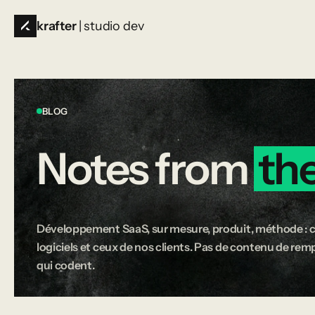
krafter
| studio dev
BLOG
Notes
from
th
Développement SaaS, sur mesure, produit, méthode : c
logiciels et ceux de nos clients. Pas de contenu de rempl
qui codent.