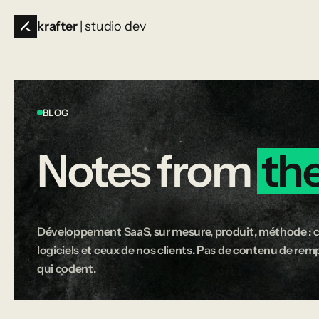
krafter
| studio dev
BLOG
Notes
from
th
Développement SaaS, sur mesure, produit, méthode : c
logiciels et ceux de nos clients. Pas de contenu de rempl
qui codent.