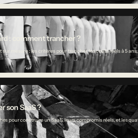
ard : comment trancher ?
 mesure : les critères pour trancher, les coûts réels à 5 ans,
r son SaaS ?
ches pour construire un SaaS, leurs compromis réels, et les quat