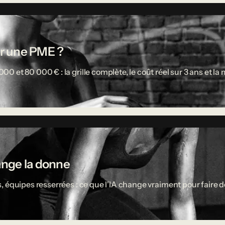
r une PME ?
 et 80 000 € : la grille complète, le coût réel sur 3 ans et l
ange la donne
 équipes resserrées : ce que l'IA change vraiment pour faire d