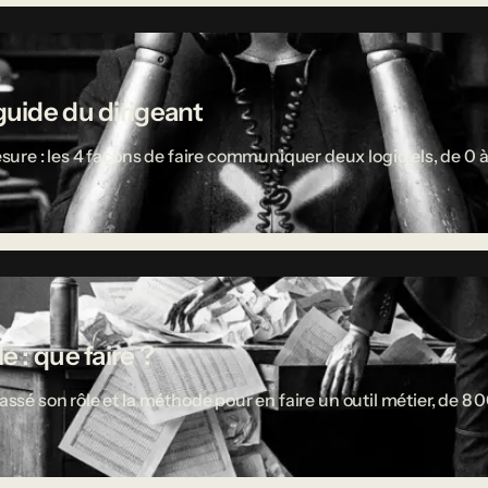
guide du dirigeant
re : les 4 façons de faire communiquer deux logiciels, de 0 à
 : que faire ?
passé son rôle et la méthode pour en faire un outil métier, de 8