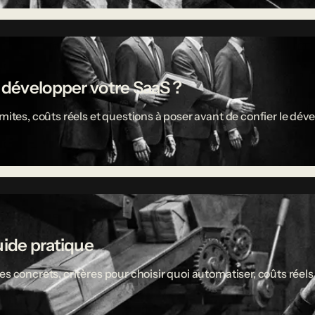
r développer votre SaaS ?
limites, coûts réels et questions à poser avant de confier le 
uide pratique
es concrets, critères pour choisir quoi automatiser, coûts réel