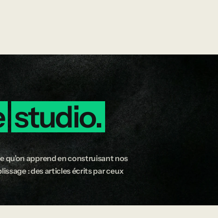
e
studio.
e qu’on apprend en construisant nos
issage : des articles écrits par ceux