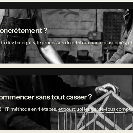
concrètement ?
u dev for equity, le processus du pitch au pacte d'associés, et 
ù commencer sans tout casser ?
 € HT, méthode en 4 étapes, et pourquoi les garde-fous compte