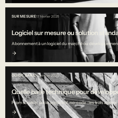
SUR MESURE
17 février 2025
Logiciel sur mesure ou solution stand
Abonnement à un logiciel du marché ou développement sur
GUIDE SAAS
10 janvier 2025
Quelle base technique pour développe
From scratch, socle applicatif, no-code : les trois appro