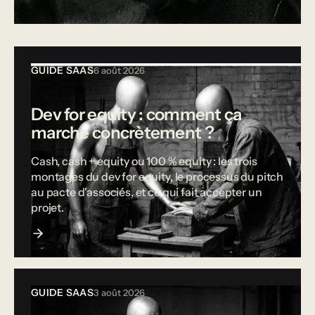
Tous les articles
GUIDE SAAS
6 août 2026
Dev for equity : comment ça
marche concrètement ?
Cash, cash + equity ou 100 % equity : les trois
montages du dev for equity, le processus du pitch
au pacte d'associés, et ce qui fait accepter un
projet.
GUIDE SAAS
3 août 2026