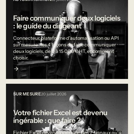
Faire communiquer deux logiciels
: le guide du dirigeant
Connecteur, plateforme d'automatisation ou API
sur mesure : les 4 façons de faire communiquer
deux logiciels, de 0 à 15 000 € HT, et comment
choisir.
SUR MESURE
20 juillet 2026
Votre fichier Excel est devenu
ingérable : que faire ?
Fichier Excel devenu ingérable : les 7 signaux qu'il