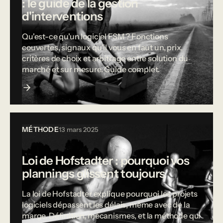
: le guide de la gestion
d'interventions
Qu'est-ce qu'un logiciel FSM ? Fonctions
couvertes, signaux qu'il vous en faut un, prix,
critères de choix et arbitrage entre solution du
marché et sur mesure. Guide complet.
MÉTHODE
13 mars 2025
Loi de Hofstadter : pourquoi vos
plannings glissent toujours
La loi de Hofstadter explique pourquoi les projets
logiciels dépassent les délais, même avec de la
marge. Définition, mécanismes, et la méthode qui