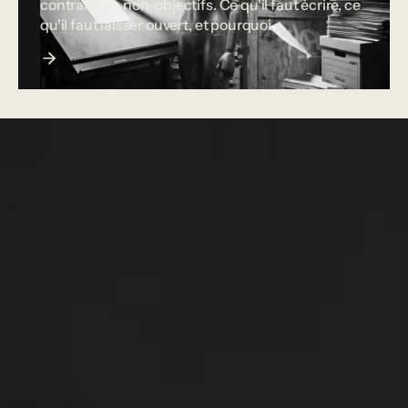
contraintes, non-objectifs. Ce qu'il faut écrire, ce
qu'il faut laisser ouvert, et pourquoi.