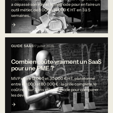
a dépassé son rôle et la méthode pour en faire un
outil métier, de 8 000 à 15 000 € HT en 3 à 5
semaines.
GUIDE SAAS
17 juillet 2026
Combien coûte vraiment un SaaS
pour une PME ?
MVP entre 12 000 et 30 000 € HT, plateforme
entre 40 000 et 80 000 € : la grille complète, le
coût réel sur 3 ans et la méthode pour comparer
les devis.