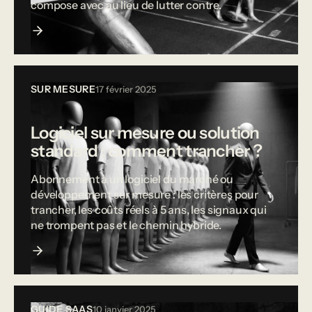
compose avec au lieu de lutter contre.
SUR MESURE
17 février 2025
Logiciel sur mesure ou solution
standard : comment trancher ?
Abonnement à un logiciel du marché ou
développement sur mesure : les critères pour
trancher, les coûts réels à 5 ans, les signaux qui
ne trompent pas et le chemin hybride.
GUIDE SAAS
10 janvier 2025