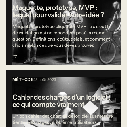
Maquette, prototype, MVP :
lequel pour valider votre idée ?
Maquette, prototype cliquable, MVP : trois outils
de validation qui ne répondent pas à la même
question. Définitions, coûts, délais, et comment
choisir selon ce que vous devez prouver.
MÉTHODE
28 août 2023
Cahier des charges d'un logiciel :
ce qui compte vraiment
Un bon cahier des charges de logiciel sur mesure
tient en dix pages : problème, utilisateurs,