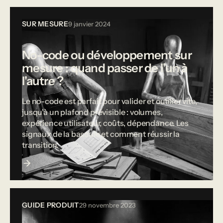
SUR MESURE
9 janvier 2024
No-code ou développement sur
mesure : quand passer de l'un à
l'autre ?
Le no-code est parfait pour valider et outiller vite,
jusqu'à un plafond prévisible : volumes,
expérience utilisateur, coûts, dépendance. Les
signaux de la bascule et comment réussir la
transition.
GUIDE PRODUIT
29 novembre 2023