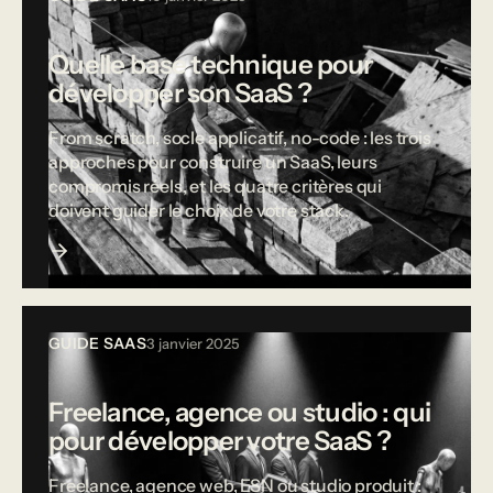
Quelle base technique pour
développer son SaaS ?
From scratch, socle applicatif, no-code : les trois
approches pour construire un SaaS, leurs
compromis réels, et les quatre critères qui
doivent guider le choix de votre stack.
GUIDE SAAS
3 janvier 2025
Freelance, agence ou studio : qui
pour développer votre SaaS ?
Freelance, agence web, ESN ou studio produit :