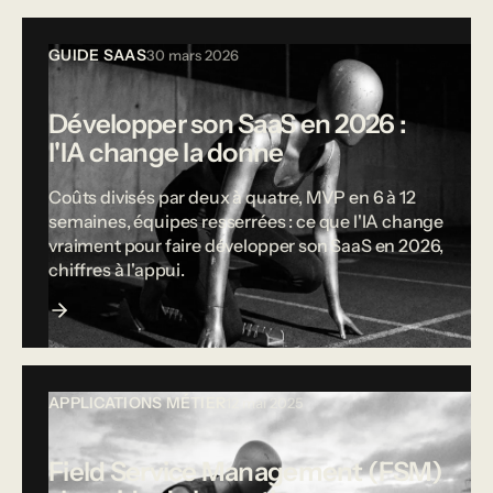
GUIDE SAAS
30 mars 2026
Développer son SaaS en 2026 :
l'IA change la donne
Coûts divisés par deux à quatre, MVP en 6 à 12
semaines, équipes resserrées : ce que l'IA change
vraiment pour faire développer son SaaS en 2026,
chiffres à l'appui.
APPLICATIONS MÉTIER
12 mai 2025
Field Service Management (FSM)