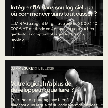
Intégrer l'IA dans son logiciel : par
où commencer sans tout casser ?
LLM, RAG ou agent IA : grille de prix de 3 000 à 40
000 € HT, méthode en 4 étapes, et pourquoi les
garde-fous comptent plus que le choix du
modèle.
SUR MESURE
30 juillet 2026
Votre logiciel n'a plus de
développeur : que faire ?
Freelance disparu, agence fermée :
diagnostiquer la qualité du code avant de décider,