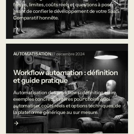
forces, limites, coûts réels et questions à poser
avant de confier le développement de votre SaaS.
Comparatif honnête.
AUTOMATISATION
27 décembre 2024
Workflow automation : définition
et guide pratique
Automatisation des workflows : définition claire,
exemples concrets, critères pour choisir quoi
automatiser, coûts réels et options techniques, de
la plateforme générique au sur mesure.