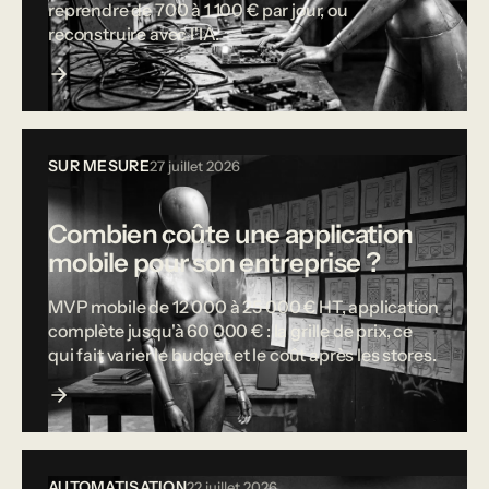
reprendre de 700 à 1 100 € par jour, ou
reconstruire avec l'IA.
SUR MESURE
27 juillet 2026
Combien coûte une application
mobile pour son entreprise ?
MVP mobile de 12 000 à 25 000 € HT, application
complète jusqu'à 60 000 € : la grille de prix, ce
qui fait varier le budget et le coût après les stores.
AUTOMATISATION
22 juillet 2026