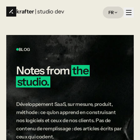
krafter
| studio dev
FR
BLOG
Notes
from
the
studio.
Développement SaaS, sur mesure, produit,
méthode : ce qu’on apprend en construisant
nos logiciels et ceux de nos clients. Pas de
contenu de remplissage : des articles écrits par
ceux qui codent.