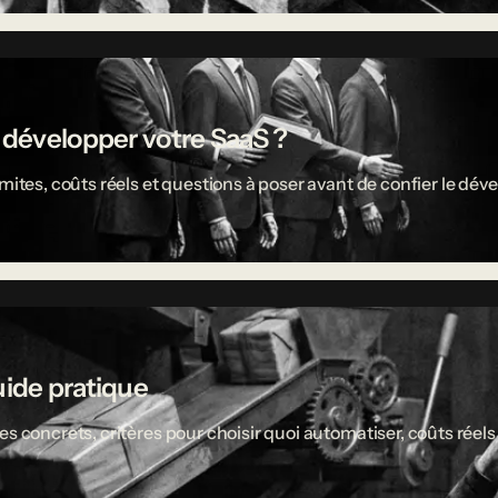
r développer votre SaaS ?
limites, coûts réels et questions à poser avant de confier le 
uide pratique
es concrets, critères pour choisir quoi automatiser, coûts réel