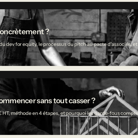
concrètement ?
u dev for equity, le processus du pitch au pacte d'associés, et 
ù commencer sans tout casser ?
 € HT, méthode en 4 étapes, et pourquoi les garde-fous compte