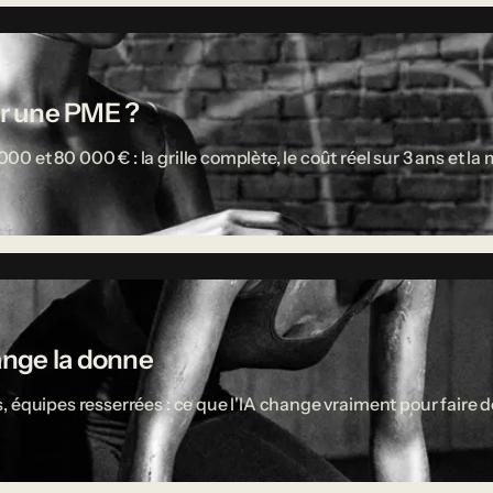
r une PME ?
 et 80 000 € : la grille complète, le coût réel sur 3 ans et l
ange la donne
 équipes resserrées : ce que l'IA change vraiment pour faire d