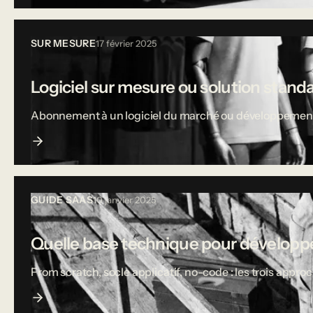
SUR MESURE
17 février 2025
Logiciel sur mesure ou solution stand
Abonnement à un logiciel du marché ou développement sur
GUIDE SAAS
10 janvier 2025
Quelle base technique pour développe
From scratch, socle applicatif, no-code : les trois appro