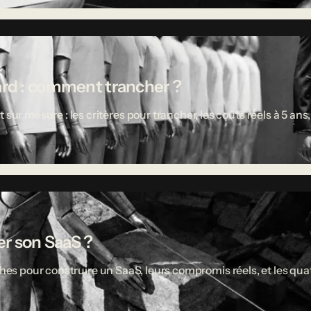
ard : comment trancher ?
 mesure : les critères pour trancher, les coûts réels à 5 ans,
r son SaaS ?
ches pour construire un SaaS, leurs compromis réels, et les quat