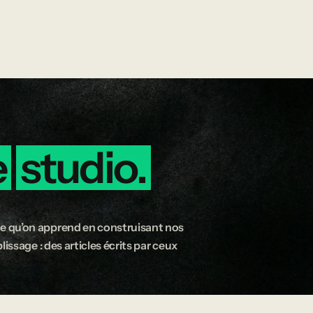
e
studio.
e qu’on apprend en construisant nos
issage : des articles écrits par ceux