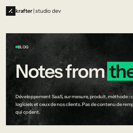
krafter
| studio dev
BLOG
Notes
from
th
Développement SaaS, sur mesure, produit, méthode : c
logiciels et ceux de nos clients. Pas de contenu de rempl
qui codent.