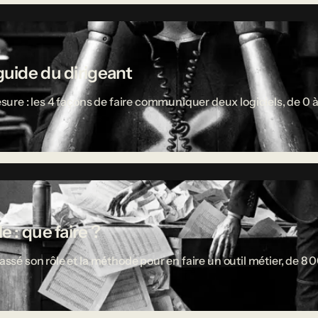
guide du dirigeant
re : les 4 façons de faire communiquer deux logiciels, de 0 à
 : que faire ?
passé son rôle et la méthode pour en faire un outil métier, de 8