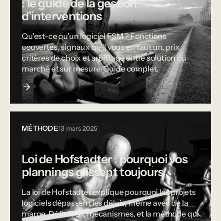
: le guide de la gestion
d'interventions
Qu'est-ce qu'un logiciel FSM ? Fonctions
couvertes, signaux qu'il vous en faut un, prix,
critères de choix et arbitrage entre solution du
marché et sur mesure. Guide complet.
MÉTHODE
13 mars 2025
Loi de Hofstadter : pourquoi vos
plannings glissent toujours
La loi de Hofstadter explique pourquoi les projets
logiciels dépassent les délais, même avec de la
marge. Définition, mécanismes, et la méthode qui