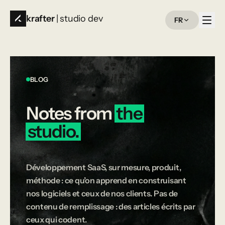
krafter
| studio dev
FR
BLOG
Notes
from
the
studio.
Développement SaaS, sur mesure, produit,
méthode : ce qu’on apprend en construisant
nos logiciels et ceux de nos clients. Pas de
contenu de remplissage : des articles écrits par
ceux qui codent.