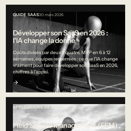
GUIDE SAAS
30 mars 2026
Développer son SaaS en 2026 :
l'IA change la donne
Coûts divisés par deux à quatre, MVP en 6 à 12
semaines, équipes resserrées : ce que l'IA change
vraiment pour faire développer son SaaS en 2026,
chiffres à l'appui.
APPLICATIONS MÉTIER
12 mai 2025
Field Service Management (FSM)