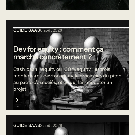
Tous les articles
GUIDE SAAS
6 août 2026
Dev for equity : comment ça
marche concrètement ?
Cash, cash + equity ou 100 % equity : les trois
montages du dev for equity, le processus du pitch
au pacte d'associés, et ce qui fait accepter un
projet.
GUIDE SAAS
3 août 2026