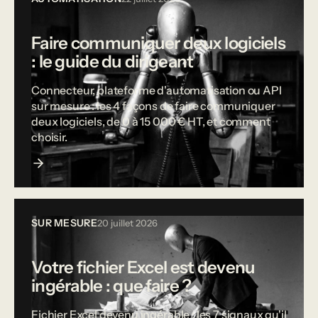
Faire communiquer deux logiciels
: le guide du dirigeant
Connecteur, plateforme d'automatisation ou API
sur mesure : les 4 façons de faire communiquer
deux logiciels, de 0 à 15 000 € HT, et comment
choisir.
SUR MESURE
20 juillet 2026
Votre fichier Excel est devenu
ingérable : que faire ?
Fichier Excel devenu ingérable : les 7 signaux qu'il