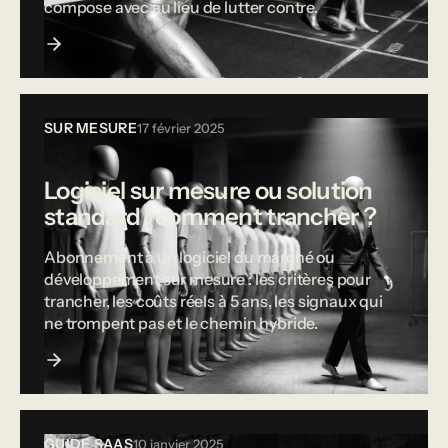
compose avec au lieu de lutter contre.
SUR MESURE
17 février 2025
Logiciel sur mesure ou solution
standard : comment trancher ?
Abonnement à un logiciel du marché ou
développement sur mesure : les critères pour
trancher, les coûts réels à 5 ans, les signaux qui
ne trompent pas et le chemin hybride.
GUIDE SAAS
10 janvier 2025