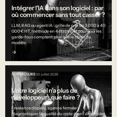
Intégrer l'IA dans son logiciel : par
où commencer sans tout casser ?
LLM, RAG ou agent IA : grille de prix de 3 000 à 40
000 € HT, méthode en 4 étapes, et pourquoi les
garde-fous comptent plus que le choix du
modèle.
SUR MESURE
30 juillet 2026
Votre logiciel n'a plus de
développeur : que faire ?
Freelance disparu, agence fermée :
diagnostiquer la qualité du code avant de décider,