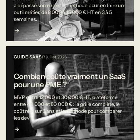
a dépassé son rôle et la méthode pour en faire un
outil métier, de 8 000 à 15 000 € HT en 3 à 5
semaines.
GUIDE SAAS
17 juillet 2026
Combien coûte vraiment un SaaS
pour une PME ?
MVP entre 12 000 et 30 000 € HT, plateforme
entre 40 000 et 80 000 € : la grille complète, le
coût réel sur 3 ans et la méthode pour comparer
les devis.