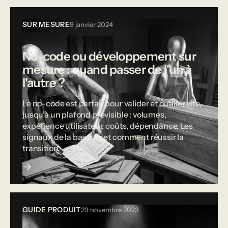
SUR MESURE
9 janvier 2024
No-code ou développement sur
mesure : quand passer de l'un à
l'autre ?
Le no-code est parfait pour valider et outiller vite,
jusqu'à un plafond prévisible : volumes,
expérience utilisateur, coûts, dépendance. Les
signaux de la bascule et comment réussir la
transition.
GUIDE PRODUIT
29 novembre 2023