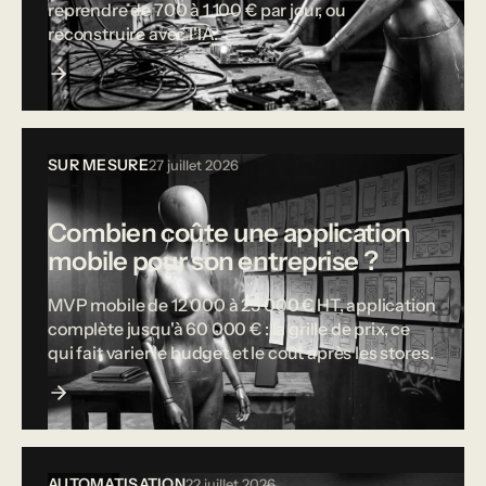
reprendre de 700 à 1 100 € par jour, ou
reconstruire avec l'IA.
SUR MESURE
27 juillet 2026
Combien coûte une application
mobile pour son entreprise ?
MVP mobile de 12 000 à 25 000 € HT, application
complète jusqu'à 60 000 € : la grille de prix, ce
qui fait varier le budget et le coût après les stores.
AUTOMATISATION
22 juillet 2026