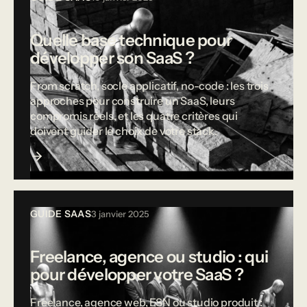
Quelle base technique pour
développer son SaaS ?
From scratch, socle applicatif, no-code : les trois
approches pour construire un SaaS, leurs
compromis réels, et les quatre critères qui
doivent guider le choix de votre stack.
GUIDE SAAS
3 janvier 2025
Freelance, agence ou studio : qui
pour développer votre SaaS ?
Freelance, agence web, ESN ou studio produit :