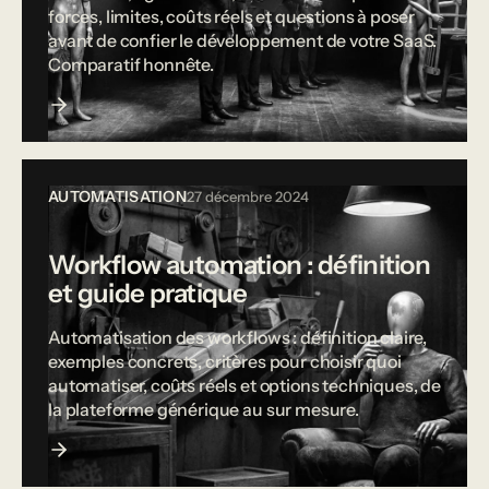
forces, limites, coûts réels et questions à poser
avant de confier le développement de votre SaaS.
Comparatif honnête.
AUTOMATISATION
27 décembre 2024
Workflow automation : définition
et guide pratique
Automatisation des workflows : définition claire,
exemples concrets, critères pour choisir quoi
automatiser, coûts réels et options techniques, de
la plateforme générique au sur mesure.