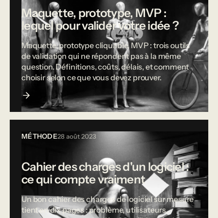
Maquette, prototype, MVP :
lequel pour valider votre idée ?
Maquette, prototype cliquable, MVP : trois outils
de validation qui ne répondent pas à la même
question. Définitions, coûts, délais, et comment
choisir selon ce que vous devez prouver.
MÉTHODE
28 août 2023
Cahier des charges d'un logiciel :
ce qui compte vraiment
Un bon cahier des charges de logiciel sur mesure
tient en dix pages : problème, utilisateurs,