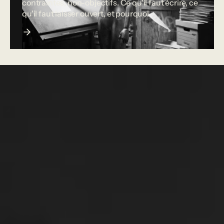
contraintes, non-objectifs. Ce qu'il faut écrire, ce
qu'il faut laisser ouvert, et pourquoi.