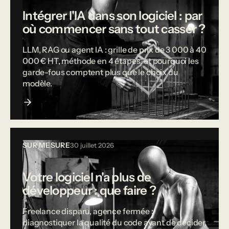
Intégrer l'IA dans son logiciel : par
où commencer sans tout casser ?
LLM, RAG ou agent IA : grille de prix de 3 000 à 40
000 € HT, méthode en 4 étapes, et pourquoi les
garde-fous comptent plus que le choix du
modèle.
SUR MESURE
30 juillet 2026
Votre logiciel n'a plus de
développeur : que faire ?
Freelance disparu, agence fermée :
diagnostiquer la qualité du code avant de décider,