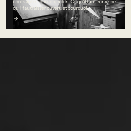
contraintes, non-objectifs. Ce qu'il faut écrire, ce
qu'il faut laisser ouvert, et pourquoi.