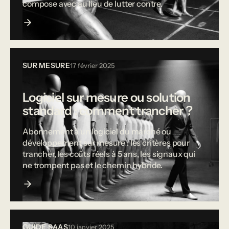
compose avec au lieu de lutter contre.
SUR MESURE
17 février 2025
Logiciel sur mesure ou solution
standard : comment trancher ?
Abonnement à un logiciel du marché ou
développement sur mesure : les critères pour
trancher, les coûts réels à 5 ans, les signaux qui
ne trompent pas et le chemin hybride.
GUIDE SAAS
10 janvier 2025