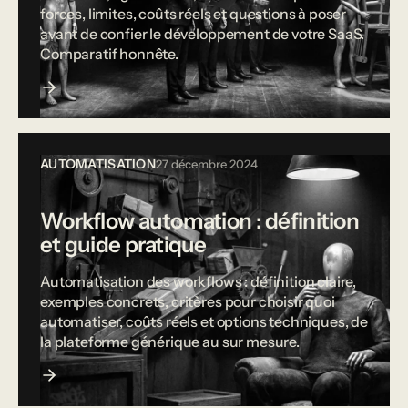
forces, limites, coûts réels et questions à poser
avant de confier le développement de votre SaaS.
Comparatif honnête.
AUTOMATISATION
27 décembre 2024
Workflow automation : définition
et guide pratique
Automatisation des workflows : définition claire,
exemples concrets, critères pour choisir quoi
automatiser, coûts réels et options techniques, de
la plateforme générique au sur mesure.