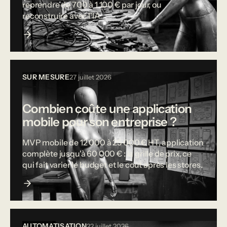
reprendre de 700 à 1 100 € par jour, ou
reconstruire avec l'IA.
SUR MESURE
27 juillet 2026
Combien coûte une application
mobile pour son entreprise ?
MVP mobile de 12 000 à 25 000 € HT, application
complète jusqu'à 60 000 € : la grille de prix, ce
qui fait varier le budget et le coût après les stores.
AUTOMATISATION
22 juillet 2026