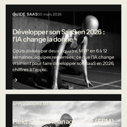
GUIDE SAAS
30 mars 2026
Développer son SaaS en 2026 :
l'IA change la donne
Coûts divisés par deux à quatre, MVP en 6 à 12
semaines, équipes resserrées : ce que l'IA change
vraiment pour faire développer son SaaS en 2026,
chiffres à l'appui.
APPLICATIONS MÉTIER
12 mai 2025
Field Service Management (FSM)