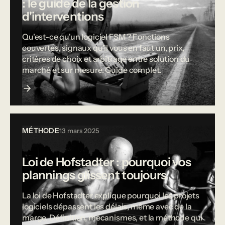
: le guide de la gestion
d'interventions
Qu'est-ce qu'un logiciel FSM ? Fonctions
couvertes, signaux qu'il vous en faut un, prix,
critères de choix et arbitrage entre solution du
marché et sur mesure. Guide complet.
MÉTHODE
13 mars 2025
Loi de Hofstadter : pourquoi vos
plannings glissent toujours
La loi de Hofstadter explique pourquoi les projets
logiciels dépassent les délais, même avec de la
marge. Définition, mécanismes, et la méthode qui