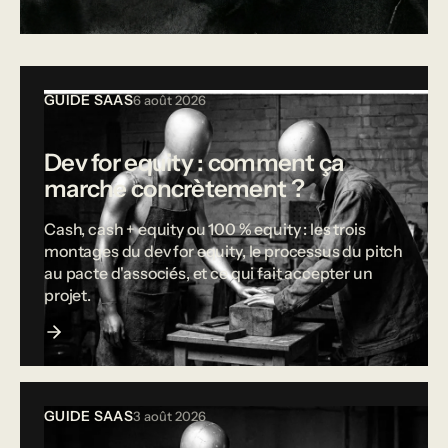
Tous les articles
GUIDE SAAS
6 août 2026
Dev for equity : comment ça
marche concrètement ?
Cash, cash + equity ou 100 % equity : les trois
montages du dev for equity, le processus du pitch
au pacte d'associés, et ce qui fait accepter un
projet.
GUIDE SAAS
3 août 2026