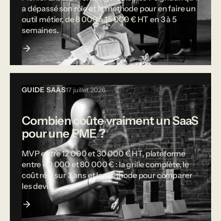
a dépassé son rôle et la méthode pour en faire un
outil métier, de 8 000 à 15 000 € HT en 3 à 5
semaines.
GUIDE SAAS
17 juillet 2026
Combien coûte vraiment un SaaS
pour une PME ?
MVP entre 12 000 et 30 000 € HT, plateforme
entre 40 000 et 80 000 € : la grille complète, le
coût réel sur 3 ans et la méthode pour comparer
les devis.