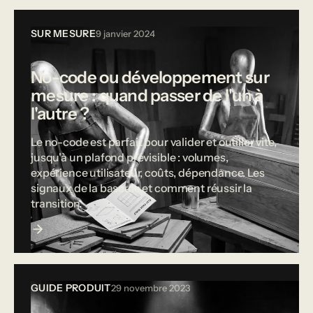
SUR MESURE
9 janvier 2024
No-code ou développement sur
mesure : quand passer de l'un à
l'autre ?
Le no-code est parfait pour valider et outiller vite,
jusqu'à un plafond prévisible : volumes,
expérience utilisateur, coûts, dépendance. Les
signaux de la bascule et comment réussir la
transition.
GUIDE PRODUIT
29 novembre 2023