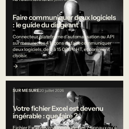
Faire communiquer deux logiciels
: le guide du dirigeant
Connecteur, plateforme d'automatisation ou API
sur mesure : les 4 façons de faire communiquer
deux logiciels, de 0 à 15 000 € HT, et comment
choisir.
SUR MESURE
20 juillet 2026
Votre fichier Excel est devenu
ingérable : que faire ?
Fichier Excel devenu ingérable : les 7 signaux qu'il