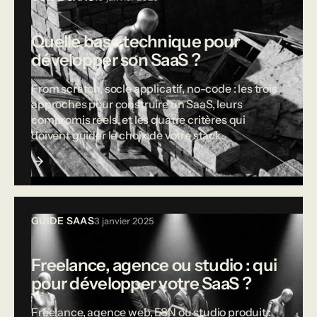
Quelle base technique pour
développer son SaaS ?
From scratch, socle applicatif, no-code : les trois
approches pour construire un SaaS, leurs
compromis réels, et les quatre critères qui
doivent guider le choix de votre stack.
GUIDE SAAS
3 janvier 2025
Freelance, agence ou studio : qui
pour développer votre SaaS ?
Freelance, agence web, ESN ou studio produit :