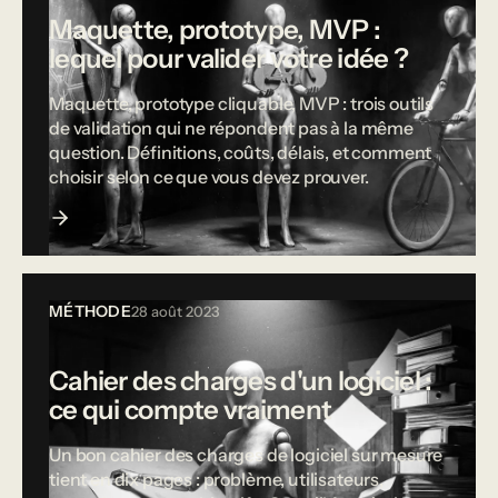
Maquette, prototype, MVP :
lequel pour valider votre idée ?
Maquette, prototype cliquable, MVP : trois outils
de validation qui ne répondent pas à la même
question. Définitions, coûts, délais, et comment
choisir selon ce que vous devez prouver.
MÉTHODE
28 août 2023
Cahier des charges d'un logiciel :
ce qui compte vraiment
Un bon cahier des charges de logiciel sur mesure
tient en dix pages : problème, utilisateurs,