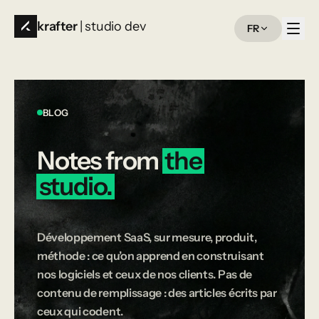
krafter
| studio dev
FR
BLOG
Notes
from
the
studio.
Développement SaaS, sur mesure, produit,
méthode : ce qu’on apprend en construisant
nos logiciels et ceux de nos clients. Pas de
contenu de remplissage : des articles écrits par
ceux qui codent.