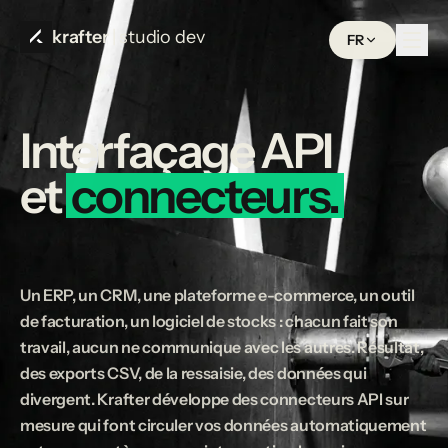
krafter
| studio dev
FR
Interfaçage
API
et
connecteurs.
Un ERP, un CRM, une plateforme e-commerce, un outil
de facturation, un logiciel de stocks : chacun fait son
travail, aucun ne communique avec les autres. Résultat,
des exports CSV, de la ressaisie, des données qui
divergent. Krafter développe des connecteurs API sur
mesure qui font circuler vos données automatiquement