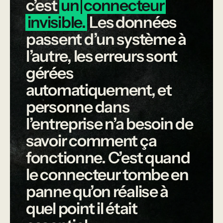
c’est
un
connecteur
invisible.
Les
données
passent
d’un
système
à
l’autre,
les
erreurs
sont
gérées
automatiquement,
et
personne
dans
l’entreprise
n’a
besoin
de
savoir
comment
ça
fonctionne.
C’est
quand
le
connecteur
tombe
en
panne
qu’on
réalise
à
quel
point
il
était