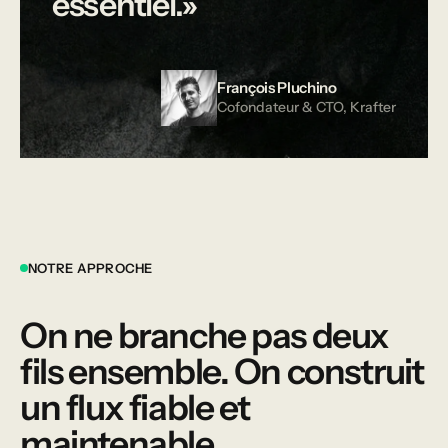
essentiel.»
François Pluchino
Cofondateur & CTO, Krafter
NOTRE APPROCHE
On
ne
branche
pas
deux
fils
ensemble.
On
construit
un
flux
fiable
et
maintenable.