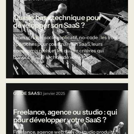
Quelle base technique pour
développer son SaaS ?
From scratch, socle applicatif, no-code : les trois
approches pour construire un SaaS, leurs
compromis réels, et les quatre critères qui
doivent guider le choix de votre stack.
GUIDE SAAS
3 janvier 2025
Freelance, agence ou studio : qui
pour développer votre SaaS ?
Freelance, agence web, ESN ou studio produit :