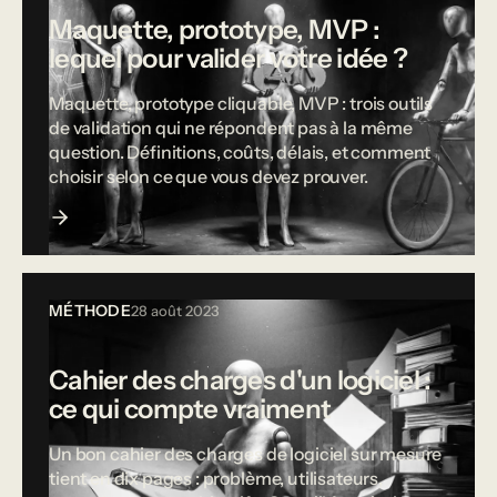
Maquette, prototype, MVP :
lequel pour valider votre idée ?
Maquette, prototype cliquable, MVP : trois outils
de validation qui ne répondent pas à la même
question. Définitions, coûts, délais, et comment
choisir selon ce que vous devez prouver.
MÉTHODE
28 août 2023
Cahier des charges d'un logiciel :
ce qui compte vraiment
Un bon cahier des charges de logiciel sur mesure
tient en dix pages : problème, utilisateurs,