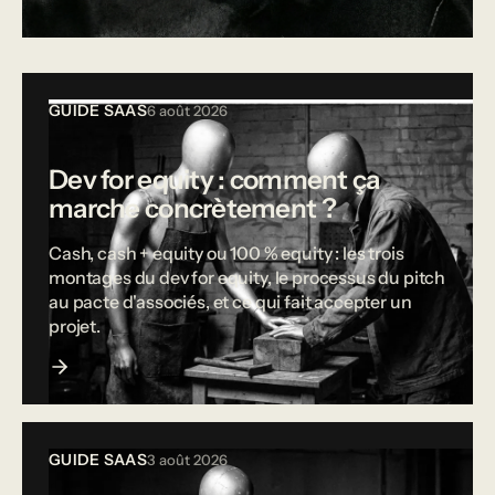
Tous les articles
GUIDE SAAS
6 août 2026
Dev for equity : comment ça
marche concrètement ?
Cash, cash + equity ou 100 % equity : les trois
montages du dev for equity, le processus du pitch
au pacte d'associés, et ce qui fait accepter un
projet.
GUIDE SAAS
3 août 2026