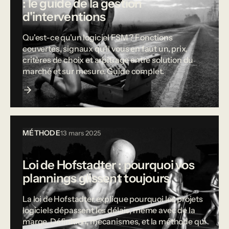
: le guide de la gestion
d'interventions
Qu'est-ce qu'un logiciel FSM ? Fonctions
couvertes, signaux qu'il vous en faut un, prix,
critères de choix et arbitrage entre solution du
marché et sur mesure. Guide complet.
MÉTHODE
13 mars 2025
Loi de Hofstadter : pourquoi vos
plannings glissent toujours
La loi de Hofstadter explique pourquoi les projets
logiciels dépassent les délais, même avec de la
marge. Définition, mécanismes, et la méthode qui