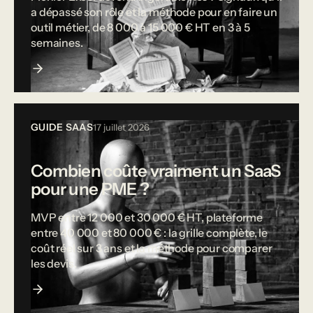
a dépassé son rôle et la méthode pour en faire un
outil métier, de 8 000 à 15 000 € HT en 3 à 5
semaines.
GUIDE SAAS
17 juillet 2026
Combien coûte vraiment un SaaS
pour une PME ?
MVP entre 12 000 et 30 000 € HT, plateforme
entre 40 000 et 80 000 € : la grille complète, le
coût réel sur 3 ans et la méthode pour comparer
les devis.