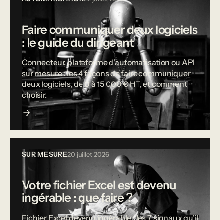
Faire communiquer deux logiciels
: le guide du dirigeant
Connecteur, plateforme d'automatisation ou API
sur mesure : les 4 façons de faire communiquer
deux logiciels, de 0 à 15 000 € HT, et comment
choisir.
SUR MESURE
20 juillet 2026
Votre fichier Excel est devenu
ingérable : que faire ?
Fichier Excel devenu ingérable : les 7 signaux qu'il