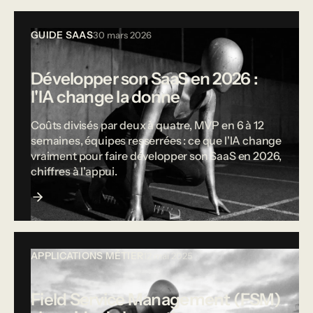
GUIDE SAAS
30 mars 2026
Développer son SaaS en 2026 :
l'IA change la donne
Coûts divisés par deux à quatre, MVP en 6 à 12
semaines, équipes resserrées : ce que l'IA change
vraiment pour faire développer son SaaS en 2026,
chiffres à l'appui.
APPLICATIONS MÉTIER
12 mai 2025
Field Service Management (FSM)