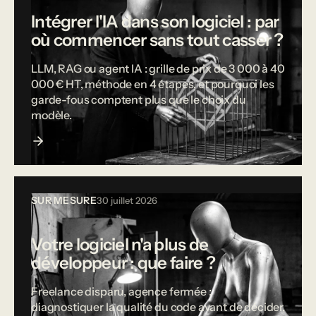
Intégrer l'IA dans son logiciel : par
où commencer sans tout casser ?
LLM, RAG ou agent IA : grille de prix de 3 000 à 40
000 € HT, méthode en 4 étapes, et pourquoi les
garde-fous comptent plus que le choix du
modèle.
SUR MESURE
30 juillet 2026
Votre logiciel n'a plus de
développeur : que faire ?
Freelance disparu, agence fermée :
diagnostiquer la qualité du code avant de décider,