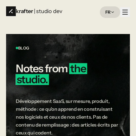
krafter
| studio dev
FR
BLOG
Notes
from
the
studio.
Développement SaaS, sur mesure, produit,
méthode : ce qu’on apprend en construisant
nos logiciels et ceux de nos clients. Pas de
contenu de remplissage : des articles écrits par
ceux qui codent.