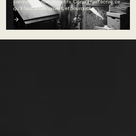
contraintes, non-objectifs. Ce qu'il faut écrire, ce
qu'il faut laisser ouvert, et pourquoi.