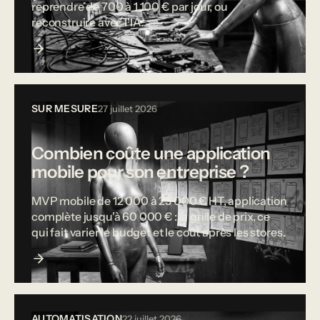
reprendre de 700 à 1 100 € par jour, ou
reconstruire avec l'IA.
SUR MESURE
27 juillet 2026
Combien coûte une application
mobile pour son entreprise ?
MVP mobile de 12 000 à 25 000 € HT, application
complète jusqu'à 60 000 € : la grille de prix, ce
qui fait varier le budget et le coût après les stores.
AUTOMATISATION
22 juillet 2026