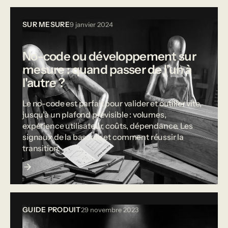
SUR MESURE
9 janvier 2024
No-code ou développement sur
mesure : quand passer de l'un à
l'autre ?
Le no-code est parfait pour valider et outiller vite,
jusqu'à un plafond prévisible : volumes,
expérience utilisateur, coûts, dépendance. Les
signaux de la bascule et comment réussir la
transition.
GUIDE PRODUIT
29 novembre 2023