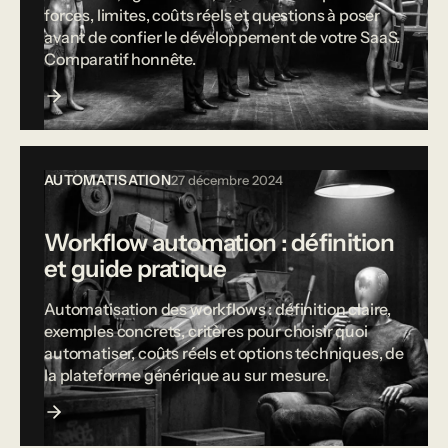
forces, limites, coûts réels et questions à poser
avant de confier le développement de votre SaaS.
Comparatif honnête.
AUTOMATISATION
27 décembre 2024
Workflow automation : définition
et guide pratique
Automatisation des workflows : définition claire,
exemples concrets, critères pour choisir quoi
automatiser, coûts réels et options techniques, de
la plateforme générique au sur mesure.