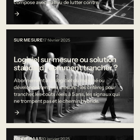
compose avec au lieu de lutter contre.
SUR MESURE
17 février 2025
Logiciel sur mesure ou solution
standard : comment trancher ?
Abonnement à un logiciel du marché ou
développement sur mesure : les critères pour
trancher, les coûts réels à 5 ans, les signaux qui
ne trompent pas et le chemin hybride.
GUIDE SAAS
10 janvier 2025