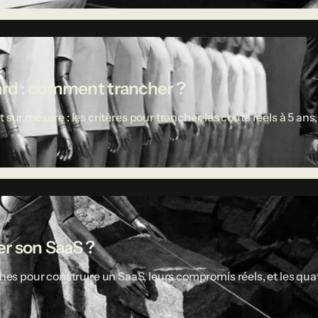
ard : comment trancher ?
 mesure : les critères pour trancher, les coûts réels à 5 ans,
r son SaaS ?
ches pour construire un SaaS, leurs compromis réels, et les quat