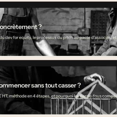
concrètement ?
u dev for equity, le processus du pitch au pacte d'associés, et 
ù commencer sans tout casser ?
 € HT, méthode en 4 étapes, et pourquoi les garde-fous compte