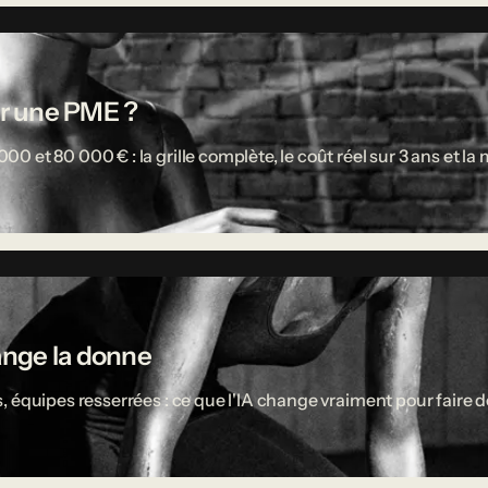
r une PME ?
 et 80 000 € : la grille complète, le coût réel sur 3 ans et l
ange la donne
 équipes resserrées : ce que l'IA change vraiment pour faire d