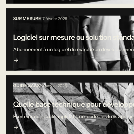
SUR MESURE
17 février 2025
Logiciel sur mesure ou solution stand
Abonnement à un logiciel du marché ou développement sur
GUIDE SAAS
10 janvier 2025
Quelle base technique pour développe
From scratch, socle applicatif, no-code : les trois appro