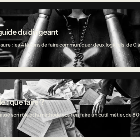
guide du dirigeant
re : les 4 façons de faire communiquer deux logiciels, de 0 à
 : que faire ?
passé son rôle et la méthode pour en faire un outil métier, de 8