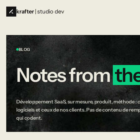
krafter
| studio dev
BLOG
Notes
from
th
Développement SaaS, sur mesure, produit, méthode : c
logiciels et ceux de nos clients. Pas de contenu de rempl
qui codent.