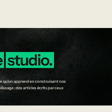
e
studio.
e qu’on apprend en construisant nos
issage : des articles écrits par ceux