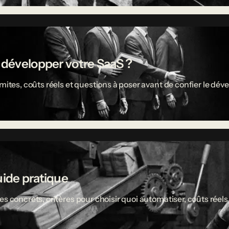
r développer votre SaaS ?
limites, coûts réels et questions à poser avant de confier le 
uide pratique
es concrets, critères pour choisir quoi automatiser, coûts réel