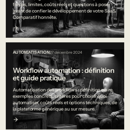
forces, limites, coûts réels et questions à poser
avant de confier le développement de votre SaaS.
Comparatif honnête.
AUTOMATISATION
27 décembre 2024
Workflow automation : définition
et guide pratique
Automatisation des workflows : définition claire,
exemples concrets, critères pour choisir quoi
automatiser, coûts réels et options techniques, de
la plateforme générique au sur mesure.