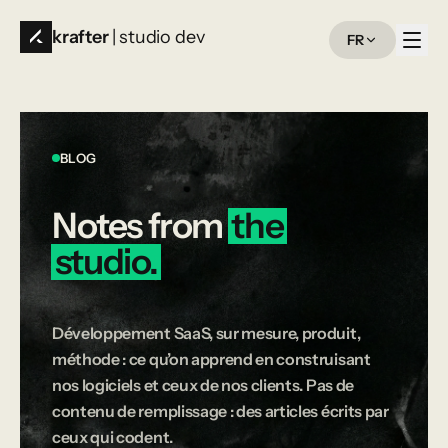
krafter
| studio dev
FR
BLOG
Notes
from
the
studio.
Développement SaaS, sur mesure, produit,
méthode : ce qu’on apprend en construisant
nos logiciels et ceux de nos clients. Pas de
contenu de remplissage : des articles écrits par
ceux qui codent.