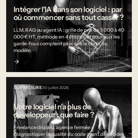
Intégrer l'IA dans son logiciel : par
où commencer sans tout casser ?
LLM, RAG ou agent IA : grille de prix de 3 000 à 40
000 € HT, méthode en 4 étapes, et pourquoi les
garde-fous comptent plus que le choix du
modèle.
SUR MESURE
30 juillet 2026
Votre logiciel n'a plus de
développeur : que faire ?
Freelance disparu, agence fermée :
diagnostiquer la qualité du code avant de décider,