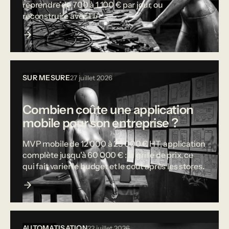
reprendre de 700 à 1 100 € par jour, ou
reconstruire avec l'IA.
SUR MESURE
27 juillet 2026
Combien coûte une application
mobile pour son entreprise ?
MVP mobile de 12 000 à 25 000 € HT, application
complète jusqu'à 60 000 € : la grille de prix, ce
qui fait varier le budget et le coût après les stores.
AUTOMATISATION
22 juillet 2026