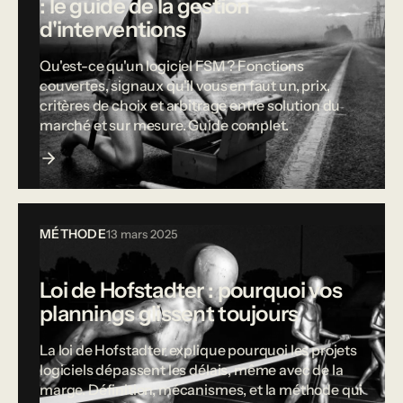
: le guide de la gestion
d'interventions
Qu'est-ce qu'un logiciel FSM ? Fonctions
couvertes, signaux qu'il vous en faut un, prix,
critères de choix et arbitrage entre solution du
marché et sur mesure. Guide complet.
MÉTHODE
13 mars 2025
Loi de Hofstadter : pourquoi vos
plannings glissent toujours
La loi de Hofstadter explique pourquoi les projets
logiciels dépassent les délais, même avec de la
marge. Définition, mécanismes, et la méthode qui