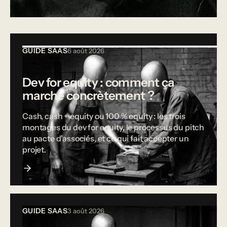
Tous les articles
GUIDE SAAS
6 août 2026
Dev for equity : comment ça
marche concrètement ?
Cash, cash + equity ou 100 % equity : les trois
montages du dev for equity, le processus du pitch
au pacte d'associés, et ce qui fait accepter un
projet.
GUIDE SAAS
3 août 2026