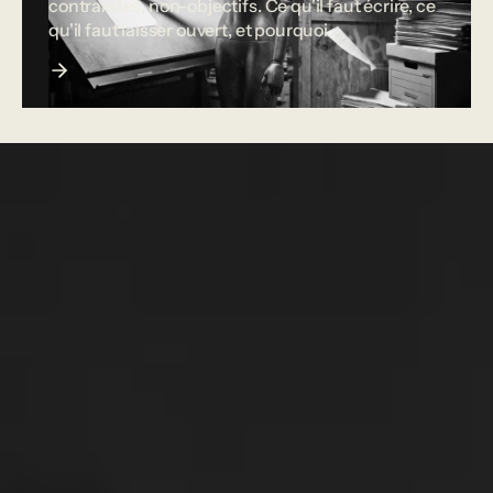
contraintes, non-objectifs. Ce qu'il faut écrire, ce
qu'il faut laisser ouvert, et pourquoi.