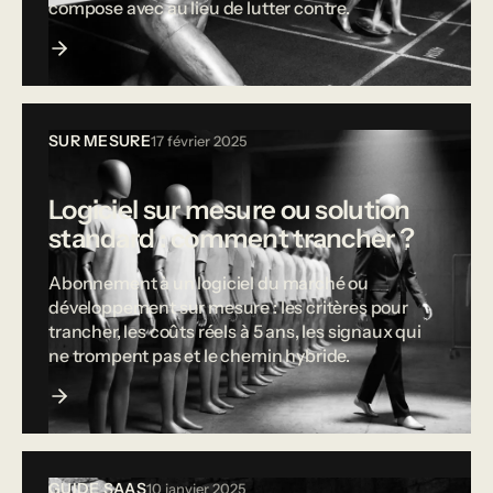
compose avec au lieu de lutter contre.
SUR MESURE
17 février 2025
Logiciel sur mesure ou solution
standard : comment trancher ?
Abonnement à un logiciel du marché ou
développement sur mesure : les critères pour
trancher, les coûts réels à 5 ans, les signaux qui
ne trompent pas et le chemin hybride.
GUIDE SAAS
10 janvier 2025