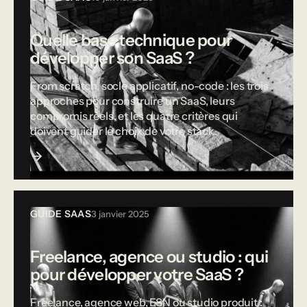
Quelle base technique pour
développer son SaaS ?
From scratch, socle applicatif, no-code : les trois
approches pour construire un SaaS, leurs
compromis réels, et les quatre critères qui
doivent guider le choix de votre stack.
GUIDE SAAS
3 janvier 2025
Freelance, agence ou studio : qui
pour développer votre SaaS ?
Freelance, agence web, ESN ou studio produit :