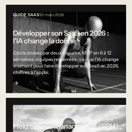
GUIDE SAAS
30 mars 2026
Développer son SaaS en 2026 :
l'IA change la donne
Coûts divisés par deux à quatre, MVP en 6 à 12
semaines, équipes resserrées : ce que l'IA change
vraiment pour faire développer son SaaS en 2026,
chiffres à l'appui.
APPLICATIONS MÉTIER
12 mai 2025
Field Service Management (FSM)