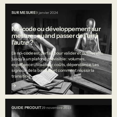
SUR MESURE
9 janvier 2024
No-code ou développement sur
mesure : quand passer de l'un à
l'autre ?
Le no-code est parfait pour valider et outiller vite,
jusqu'à un plafond prévisible : volumes,
expérience utilisateur, coûts, dépendance. Les
signaux de la bascule et comment réussir la
transition.
GUIDE PRODUIT
29 novembre 2023