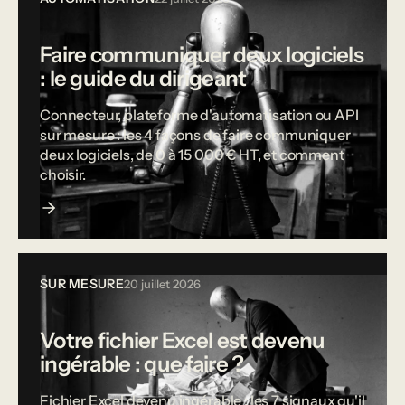
Faire communiquer deux logiciels
: le guide du dirigeant
Connecteur, plateforme d'automatisation ou API
sur mesure : les 4 façons de faire communiquer
deux logiciels, de 0 à 15 000 € HT, et comment
choisir.
SUR MESURE
20 juillet 2026
Votre fichier Excel est devenu
ingérable : que faire ?
Fichier Excel devenu ingérable : les 7 signaux qu'il