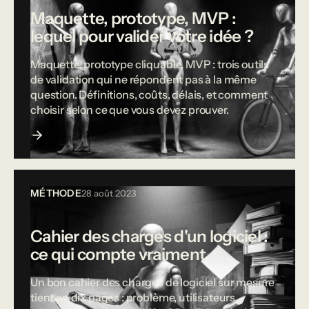
Maquette, prototype, MVP :
lequel pour valider votre idée ?
Maquette, prototype cliquable, MVP : trois outils
de validation qui ne répondent pas à la même
question. Définitions, coûts, délais, et comment
choisir selon ce que vous devez prouver.
MÉTHODE
28 août 2023
Cahier des charges d'un logiciel :
ce qui compte vraiment
Un bon cahier des charges de logiciel sur mesure
tient en dix pages : problème, utilisateurs,