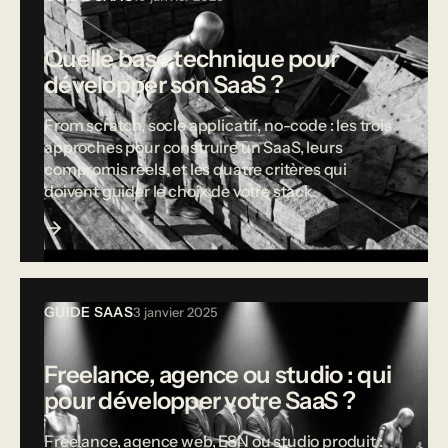
Quelle base technique pour
développer son SaaS ?
From scratch, socle applicatif, no-code : les trois
approches pour construire un SaaS, leurs
compromis réels, et les quatre critères qui
doivent guider le choix de votre stack.
GUIDE SAAS
3 janvier 2025
Freelance, agence ou studio : qui
pour développer votre SaaS ?
Freelance, agence web, ESN ou studio produit :