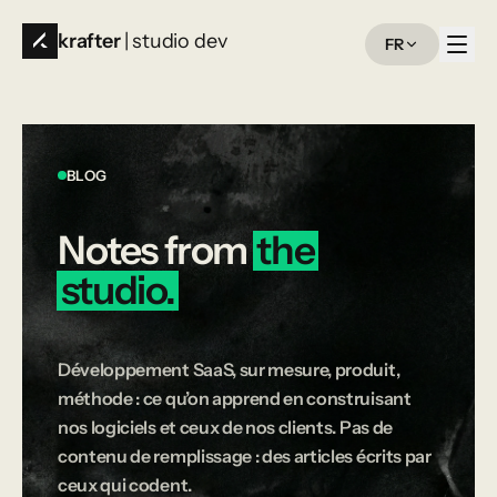
krafter
| studio dev
FR
BLOG
Notes
from
the
studio.
Développement SaaS, sur mesure, produit,
méthode : ce qu’on apprend en construisant
nos logiciels et ceux de nos clients. Pas de
contenu de remplissage : des articles écrits par
ceux qui codent.