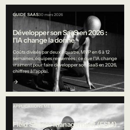
GUIDE SAAS
30 mars 2026
Développer son SaaS en 2026 :
l'IA change la donne
Coûts divisés par deux à quatre, MVP en 6 à 12
semaines, équipes resserrées : ce que l'IA change
vraiment pour faire développer son SaaS en 2026,
chiffres à l'appui.
APPLICATIONS MÉTIER
12 mai 2025
Field Service Management (FSM)