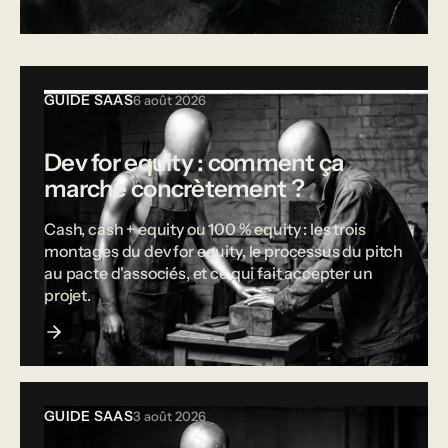
Tous les articles
GUIDE SAAS
6 août 2026
Dev for equity : comment ça
marche concrètement ?
Cash, cash + equity ou 100 % equity : les trois
montages du dev for equity, le processus du pitch
au pacte d'associés, et ce qui fait accepter un
projet.
GUIDE SAAS
3 août 2026