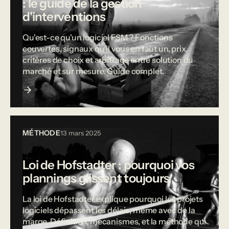
: le guide de la gestion
d'interventions
Qu'est-ce qu'un logiciel FSM ? Fonctions
couvertes, signaux qu'il vous en faut un, prix,
critères de choix et arbitrage entre solution du
marché et sur mesure. Guide complet.
MÉTHODE
13 mars 2025
Loi de Hofstadter : pourquoi vos
plannings glissent toujours
La loi de Hofstadter explique pourquoi les projets
logiciels dépassent les délais, même avec de la
marge. Définition, mécanismes, et la méthode qui