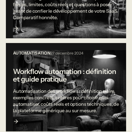
forces, limites, coûts réels et questions à poser
avant de confier le développement de votre SaaS.
Comparatif honnête.
AUTOMATISATION
27 décembre 2024
Workflow automation : définition
et guide pratique
Automatisation des workflows : définition claire,
exemples concrets, critères pour choisir quoi
automatiser, coûts réels et options techniques, de
la plateforme générique au sur mesure.