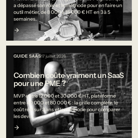
a dépassé son rôle et la méthode pour en faire un
outil métier, de 8 000 à 15 000 € HT en 3 à 5
semaines.
GUIDE SAAS
17 juillet 2026
Combien coûte vraiment un SaaS
pour une PME ?
MVP entre 12 000 et 30 000 € HT, plateforme
entre 40 000 et 80 000 € : la grille complète, le
coût réel sur 3 ans et la méthode pour comparer
les devis.