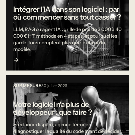
Intégrer l'IA dans son logiciel : par
où commencer sans tout casser ?
LLM, RAG ou agent IA : grille de prix de 3 000 à 40
000 € HT, méthode en 4 étapes, et pourquoi les
garde-fous comptent plus que le choix du
modèle.
SUR MESURE
30 juillet 2026
Votre logiciel n'a plus de
développeur : que faire ?
Freelance disparu, agence fermée :
diagnostiquer la qualité du code avant de décider,