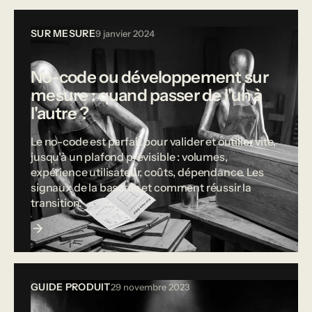
SUR MESURE
9 janvier 2024
No-code ou développement sur
mesure : quand passer de l'un à
l'autre ?
Le no-code est parfait pour valider et outiller vite,
jusqu'à un plafond prévisible : volumes,
expérience utilisateur, coûts, dépendance. Les
signaux de la bascule et comment réussir la
transition.
GUIDE PRODUIT
29 novembre 2023