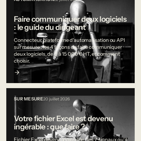
Faire communiquer deux logiciels
: le guide du dirigeant
Connecteur, plateforme d'automatisation ou API
sur mesure : les 4 façons de faire communiquer
deux logiciels, de 0 à 15 000 € HT, et comment
choisir.
SUR MESURE
20 juillet 2026
Votre fichier Excel est devenu
ingérable : que faire ?
Fichier Excel devenu ingérable : les 7 signaux qu'il