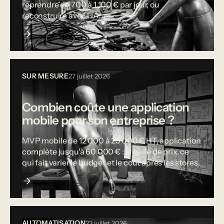
reprendre de 700 à 1 100 € par jour, ou
reconstruire avec l'IA.
SUR MESURE
27 juillet 2026
Combien coûte une application
mobile pour son entreprise ?
MVP mobile de 12 000 à 25 000 € HT, application
complète jusqu'à 60 000 € : la grille de prix, ce
qui fait varier le budget et le coût après les stores.
AUTOMATISATION
22 juillet 2026