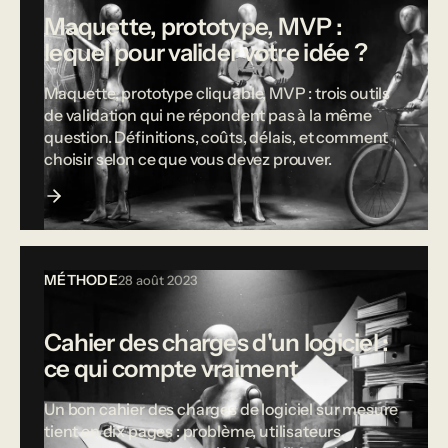
Maquette, prototype, MVP :
lequel pour valider votre idée ?
Maquette, prototype cliquable, MVP : trois outils
de validation qui ne répondent pas à la même
question. Définitions, coûts, délais, et comment
choisir selon ce que vous devez prouver.
MÉTHODE
28 août 2023
Cahier des charges d'un logiciel :
ce qui compte vraiment
Un bon cahier des charges de logiciel sur mesure
tient en dix pages : problème, utilisateurs,