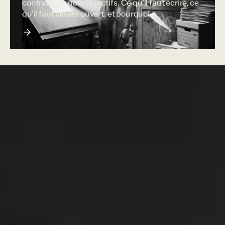
contraintes, non-objectifs. Ce qu'il faut écrire, ce
qu'il faut laisser ouvert, et pourquoi.