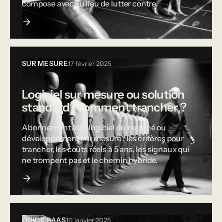
compose avec au lieu de lutter contre.
SUR MESURE
17 février 2025
Logiciel sur mesure ou solution
standard : comment trancher ?
Abonnement à un logiciel du marché ou
développement sur mesure : les critères pour
trancher, les coûts réels à 5 ans, les signaux qui
ne trompent pas et le chemin hybride.
GUIDE SAAS
10 janvier 2025