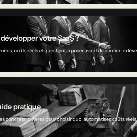
r développer votre SaaS ?
limites, coûts réels et questions à poser avant de confier le 
uide pratique
es concrets, critères pour choisir quoi automatiser, coûts réel