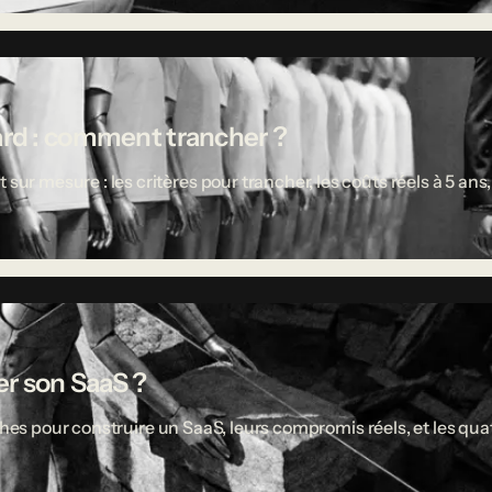
ard : comment trancher ?
 mesure : les critères pour trancher, les coûts réels à 5 ans,
r son SaaS ?
ches pour construire un SaaS, leurs compromis réels, et les quat