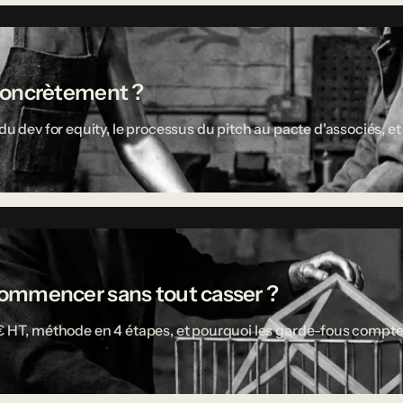
concrètement ?
u dev for equity, le processus du pitch au pacte d'associés, et 
ù commencer sans tout casser ?
 € HT, méthode en 4 étapes, et pourquoi les garde-fous compte