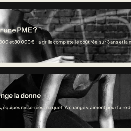
r une PME ?
 et 80 000 € : la grille complète, le coût réel sur 3 ans et l
ange la donne
 équipes resserrées : ce que l'IA change vraiment pour faire d