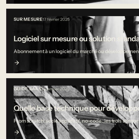
SUR MESURE
17 février 2025
Logiciel sur mesure ou solution stand
Abonnement à un logiciel du marché ou développement sur
GUIDE SAAS
10 janvier 2025
Quelle base technique pour développe
From scratch, socle applicatif, no-code : les trois appro