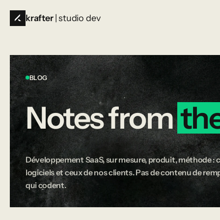
krafter
| studio dev
BLOG
Notes
from
th
Développement SaaS, sur mesure, produit, méthode : c
logiciels et ceux de nos clients. Pas de contenu de rempl
qui codent.