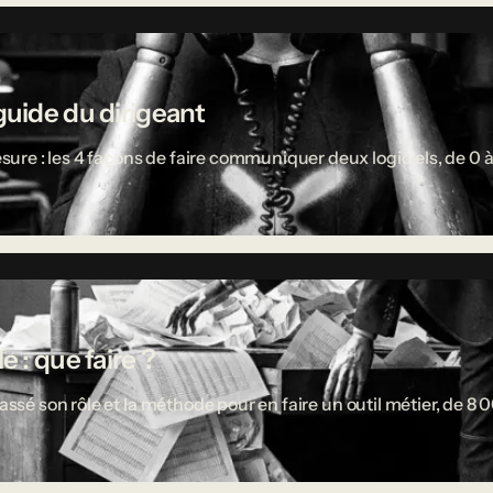
guide du dirigeant
re : les 4 façons de faire communiquer deux logiciels, de 0 à
 : que faire ?
passé son rôle et la méthode pour en faire un outil métier, de 8