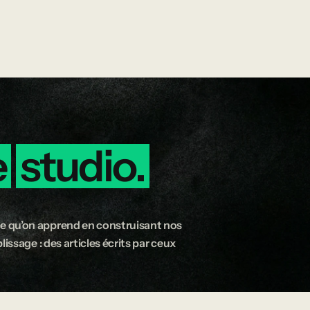
e
studio.
e qu’on apprend en construisant nos
issage : des articles écrits par ceux