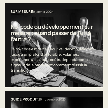
SUR MESURE
9 janvier 2024
No-code ou développement sur
mesure : quand passer de l'un à
l'autre ?
Le no-code est parfait pour valider et outiller vite,
jusqu'à un plafond prévisible : volumes,
expérience utilisateur, coûts, dépendance. Les
signaux de la bascule et comment réussir la
transition.
GUIDE PRODUIT
29 novembre 2023