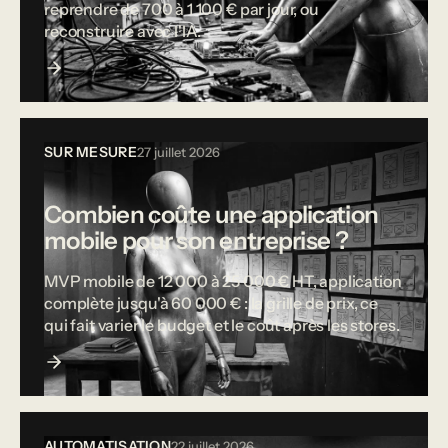
reprendre de 700 à 1 100 € par jour, ou
reconstruire avec l'IA.
SUR MESURE
27 juillet 2026
Combien coûte une application
mobile pour son entreprise ?
MVP mobile de 12 000 à 25 000 € HT, application
complète jusqu'à 60 000 € : la grille de prix, ce
qui fait varier le budget et le coût après les stores.
AUTOMATISATION
22 juillet 2026