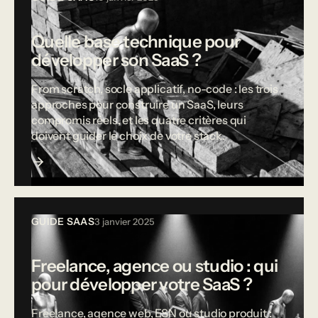
Quelle base technique pour
développer son SaaS ?
From scratch, socle applicatif, no-code : les trois
approches pour construire un SaaS, leurs
compromis réels, et les quatre critères qui
doivent guider le choix de votre stack.
GUIDE SAAS
3 janvier 2025
Freelance, agence ou studio : qui
pour développer votre SaaS ?
Freelance, agence web, ESN ou studio produit :