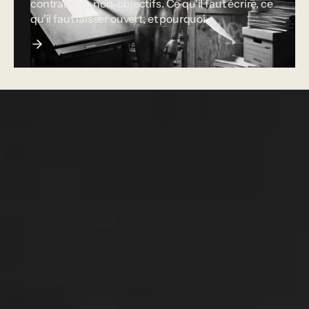
contraintes, non-objectifs. Ce qu'il faut écrire, ce
qu'il faut laisser ouvert, et pourquoi.