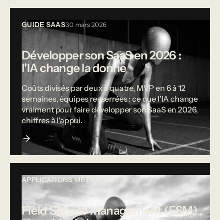
GUIDE SAAS
30 mars 2026
Développer son SaaS en 2026 :
l'IA change la donne
Coûts divisés par deux à quatre, MVP en 6 à 12
semaines, équipes resserrées : ce que l'IA change
vraiment pour faire développer son SaaS en 2026,
chiffres à l'appui.
APPLICATIONS MÉTIER
12 mai 2025
Field Service Management (FSM)