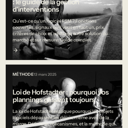
: le guide de la gestion
d'interventions
Qu'est-ce qu'un logiciel FSM ? Fonctions
couvertes, signaux qu'il vous en faut un, prix,
critères de choix et arbitrage entre solution du
marché et sur mesure. Guide complet.
MÉTHODE
13 mars 2025
Loi de Hofstadter : pourquoi vos
plannings glissent toujours
La loi de Hofstadter explique pourquoi les projets
logiciels dépassent les délais, même avec de la
marge. Définition, mécanismes, et la méthode qui