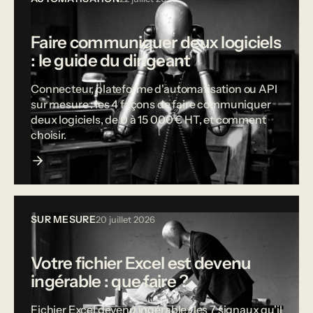
Faire communiquer deux logiciels
: le guide du dirigeant
Connecteur, plateforme d'automatisation ou API
sur mesure : les 4 façons de faire communiquer
deux logiciels, de 0 à 15 000 € HT, et comment
choisir.
SUR MESURE
20 juillet 2026
Votre fichier Excel est devenu
ingérable : que faire ?
Fichier Excel devenu ingérable : les 7 signaux qu'il