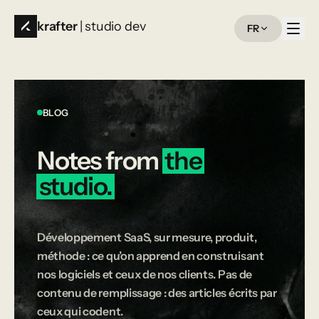
krafter
| studio dev
FR
BLOG
Notes
from
the
studio.
Développement SaaS, sur mesure, produit,
méthode : ce qu’on apprend en construisant
nos logiciels et ceux de nos clients. Pas de
contenu de remplissage : des articles écrits par
ceux qui codent.