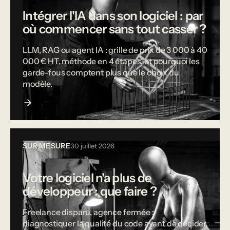
Intégrer l'IA dans son logiciel : par
où commencer sans tout casser ?
LLM, RAG ou agent IA : grille de prix de 3 000 à 40
000 € HT, méthode en 4 étapes, et pourquoi les
garde-fous comptent plus que le choix du
modèle.
SUR MESURE
30 juillet 2026
Votre logiciel n'a plus de
développeur : que faire ?
Freelance disparu, agence fermée :
diagnostiquer la qualité du code avant de décider,