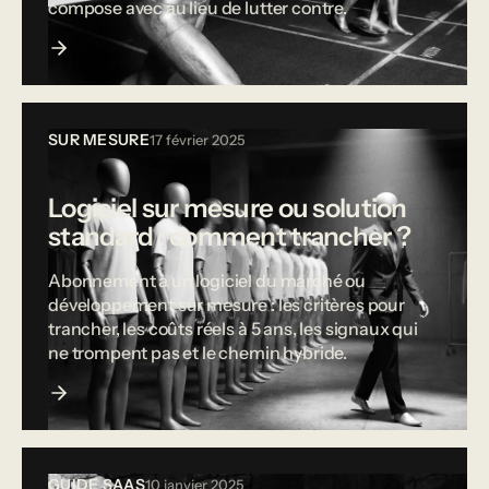
compose avec au lieu de lutter contre.
SUR MESURE
17 février 2025
Logiciel sur mesure ou solution
standard : comment trancher ?
Abonnement à un logiciel du marché ou
développement sur mesure : les critères pour
trancher, les coûts réels à 5 ans, les signaux qui
ne trompent pas et le chemin hybride.
GUIDE SAAS
10 janvier 2025