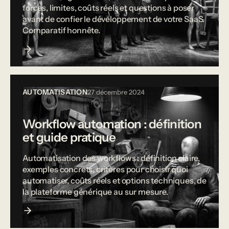
forces, limites, coûts réels et questions à poser
avant de confier le développement de votre SaaS.
Comparatif honnête.
AUTOMATISATION
27 décembre 2024
Workflow automation : définition
et guide pratique
Automatisation des workflows : définition claire,
exemples concrets, critères pour choisir quoi
automatiser, coûts réels et options techniques, de
la plateforme générique au sur mesure.