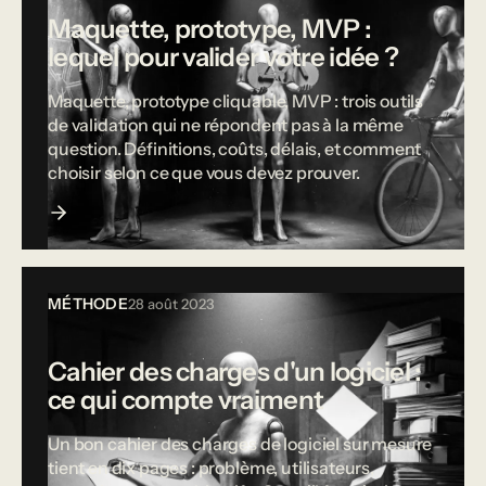
Maquette, prototype, MVP :
lequel pour valider votre idée ?
Maquette, prototype cliquable, MVP : trois outils
de validation qui ne répondent pas à la même
question. Définitions, coûts, délais, et comment
choisir selon ce que vous devez prouver.
MÉTHODE
28 août 2023
Cahier des charges d'un logiciel :
ce qui compte vraiment
Un bon cahier des charges de logiciel sur mesure
tient en dix pages : problème, utilisateurs,