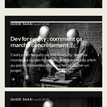
Tous les articles
GUIDE SAAS
6 août 2026
Dev for equity : comment ça
marche concrètement ?
Cash, cash + equity ou 100 % equity : les trois
montages du dev for equity, le processus du pitch
au pacte d'associés, et ce qui fait accepter un
projet.
GUIDE SAAS
3 août 2026