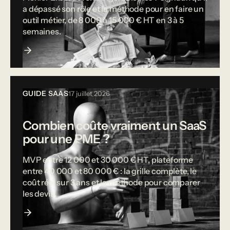
a dépassé son rôle et la méthode pour en faire un
outil métier, de 8 000 à 15 000 € HT en 3 à 5
semaines.
GUIDE SAAS
17 juillet 2026
Combien coûte vraiment un SaaS
pour une PME ?
MVP entre 12 000 et 30 000 € HT, plateforme
entre 40 000 et 80 000 € : la grille complète, le
coût réel sur 3 ans et la méthode pour comparer
les devis.