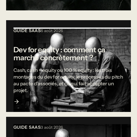
Tous les articles
GUIDE SAAS
6 août 2026
Dev for equity : comment ça
marche concrètement ?
Cash, cash + equity ou 100 % equity : les trois
montages du dev for equity, le processus du pitch
au pacte d'associés, et ce qui fait accepter un
projet.
GUIDE SAAS
3 août 2026