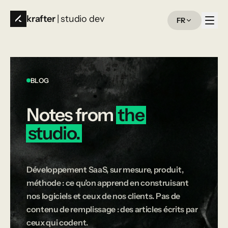
krafter
| studio dev
FR
BLOG
Notes
from
the
studio.
Développement SaaS, sur mesure, produit,
méthode : ce qu’on apprend en construisant
nos logiciels et ceux de nos clients. Pas de
contenu de remplissage : des articles écrits par
ceux qui codent.