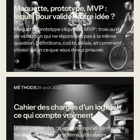
Maquette, prototype, MVP :
lequel pour valider votre idée ?
Maquette, prototype cliquable, MVP : trois outils
de validation qui ne répondent pas à la même
question. Définitions, coûts, délais, et comment
choisir selon ce que vous devez prouver.
MÉTHODE
28 août 2023
Cahier des charges d'un logiciel :
ce qui compte vraiment
Un bon cahier des charges de logiciel sur mesure
tient en dix pages : problème, utilisateurs,