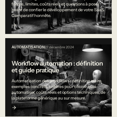
forces, limites, coûts réels et questions à poser
avant de confier le développement de votre SaaS.
Comparatif honnête.
AUTOMATISATION
27 décembre 2024
Workflow automation : définition
et guide pratique
Automatisation des workflows : définition claire,
exemples concrets, critères pour choisir quoi
automatiser, coûts réels et options techniques, de
la plateforme générique au sur mesure.