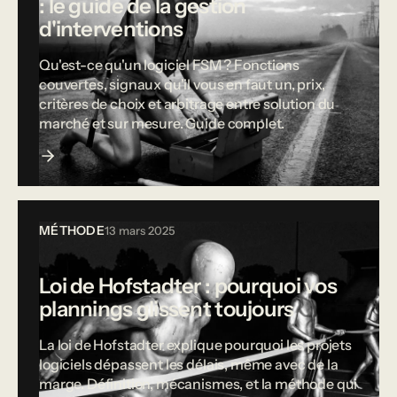
: le guide de la gestion
d'interventions
Qu'est-ce qu'un logiciel FSM ? Fonctions
couvertes, signaux qu'il vous en faut un, prix,
critères de choix et arbitrage entre solution du
marché et sur mesure. Guide complet.
MÉTHODE
13 mars 2025
Loi de Hofstadter : pourquoi vos
plannings glissent toujours
La loi de Hofstadter explique pourquoi les projets
logiciels dépassent les délais, même avec de la
marge. Définition, mécanismes, et la méthode qui