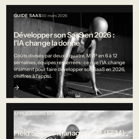
GUIDE SAAS
30 mars 2026
Développer son SaaS en 2026 :
l'IA change la donne
Coûts divisés par deux à quatre, MVP en 6 à 12
semaines, équipes resserrées : ce que l'IA change
vraiment pour faire développer son SaaS en 2026,
chiffres à l'appui.
APPLICATIONS MÉTIER
12 mai 2025
Field Service Management (FSM)