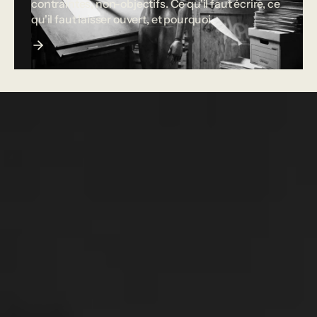
contraintes, non-objectifs. Ce qu'il faut écrire, ce
qu'il faut laisser ouvert, et pourquoi.