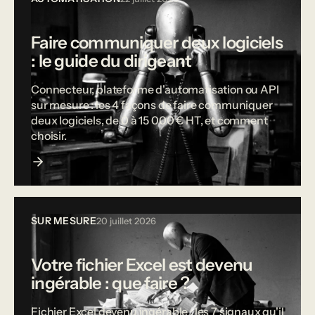
Faire communiquer deux logiciels
: le guide du dirigeant
Connecteur, plateforme d'automatisation ou API
sur mesure : les 4 façons de faire communiquer
deux logiciels, de 0 à 15 000 € HT, et comment
choisir.
SUR MESURE
20 juillet 2026
Votre fichier Excel est devenu
ingérable : que faire ?
Fichier Excel devenu ingérable : les 7 signaux qu'il