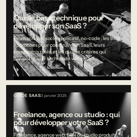
Quelle base technique pour
développer son SaaS ?
From scratch, socle applicatif, no-code : les trois
approches pour construire un SaaS, leurs
compromis réels, et les quatre critères qui
doivent guider le choix de votre stack.
GUIDE SAAS
3 janvier 2025
Freelance, agence ou studio : qui
pour développer votre SaaS ?
Freelance, agence web, ESN ou studio produit :