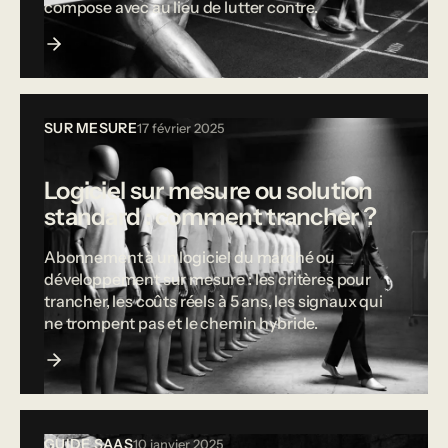
compose avec au lieu de lutter contre.
SUR MESURE
17 février 2025
Logiciel sur mesure ou solution
standard : comment trancher ?
Abonnement à un logiciel du marché ou
développement sur mesure : les critères pour
trancher, les coûts réels à 5 ans, les signaux qui
ne trompent pas et le chemin hybride.
GUIDE SAAS
10 janvier 2025