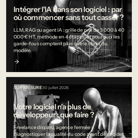
Intégrer l'IA dans son logiciel : par
où commencer sans tout casser ?
LLM, RAG ou agent IA : grille de prix de 3 000 à 40
000 € HT, méthode en 4 étapes, et pourquoi les
garde-fous comptent plus que le choix du
modèle.
SUR MESURE
30 juillet 2026
Votre logiciel n'a plus de
développeur : que faire ?
Freelance disparu, agence fermée :
diagnostiquer la qualité du code avant de décider,