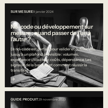
SUR MESURE
9 janvier 2024
No-code ou développement sur
mesure : quand passer de l'un à
l'autre ?
Le no-code est parfait pour valider et outiller vite,
jusqu'à un plafond prévisible : volumes,
expérience utilisateur, coûts, dépendance. Les
signaux de la bascule et comment réussir la
transition.
GUIDE PRODUIT
29 novembre 2023