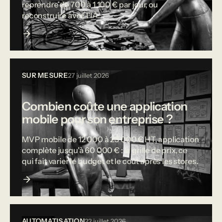
reprendre de 700 à 1 100 € par jour, ou
reconstruire avec l'IA.
SUR MESURE
27 juillet 2026
Combien coûte une application
mobile pour son entreprise ?
MVP mobile de 12 000 à 25 000 € HT, application
complète jusqu'à 60 000 € : la grille de prix, ce
qui fait varier le budget et le coût après les stores.
AUTOMATISATION
22 juillet 2026