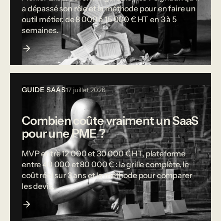
a dépassé son rôle et la méthode pour en faire un
outil métier, de 8 000 à 15 000 € HT en 3 à 5
semaines.
GUIDE SAAS
17 juillet 2026
Combien coûte vraiment un SaaS
pour une PME ?
MVP entre 12 000 et 30 000 € HT, plateforme
entre 40 000 et 80 000 € : la grille complète, le
coût réel sur 3 ans et la méthode pour comparer
les devis.