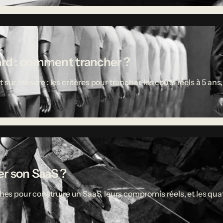
ard : comment trancher ?
 mesure : les critères pour trancher, les coûts réels à 5 ans,
r son SaaS ?
ches pour construire un SaaS, leurs compromis réels, et les quat