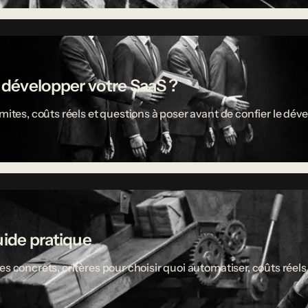
r développer votre SaaS ?
limites, coûts réels et questions à poser avant de confier le 
uide pratique
es concrets, critères pour choisir quoi automatiser, coûts réel