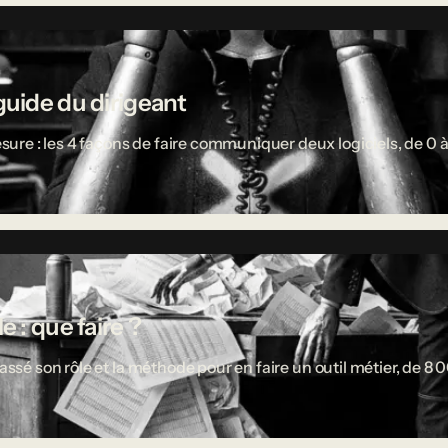
guide du dirigeant
re : les 4 façons de faire communiquer deux logiciels, de 0 à
 : que faire ?
passé son rôle et la méthode pour en faire un outil métier, de 8