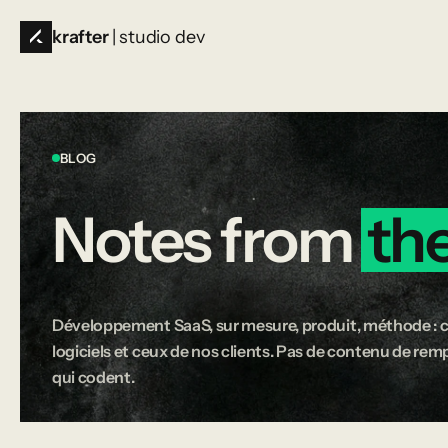
krafter
| studio dev
BLOG
Notes
from
th
Développement SaaS, sur mesure, produit, méthode : c
logiciels et ceux de nos clients. Pas de contenu de rempl
qui codent.