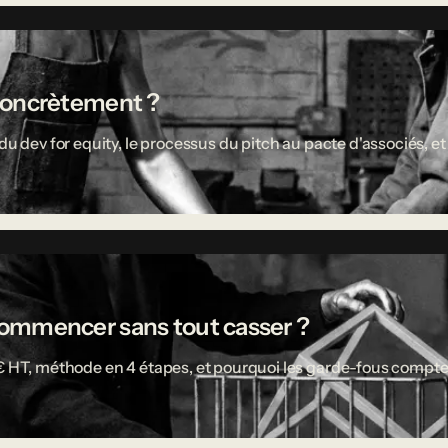
concrètement ?
u dev for equity, le processus du pitch au pacte d'associés, et 
ù commencer sans tout casser ?
 € HT, méthode en 4 étapes, et pourquoi les garde-fous compte