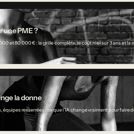
r une PME ?
 et 80 000 € : la grille complète, le coût réel sur 3 ans et l
ange la donne
 équipes resserrées : ce que l'IA change vraiment pour faire d