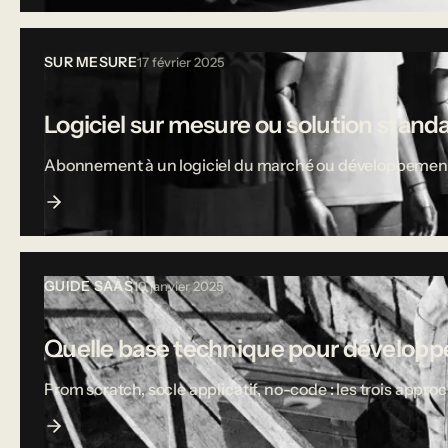
SUR MESURE
17 février 2025
Logiciel sur mesure ou solution stand
Abonnement à un logiciel du marché ou développement sur
GUIDE SAAS
10 janvier 2025
Quelle base technique pour développe
From scratch, socle applicatif, no-code : les trois appro