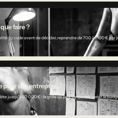
 que faire ?
ité du code avant de décider, reprendre de 700 à 1 100 € par jou
 pour son entreprise ?
usqu'à 60 000 € : la grille de prix, ce qui fait varier le budget