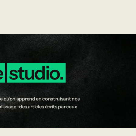
e
studio.
e qu’on apprend en construisant nos
issage : des articles écrits par ceux