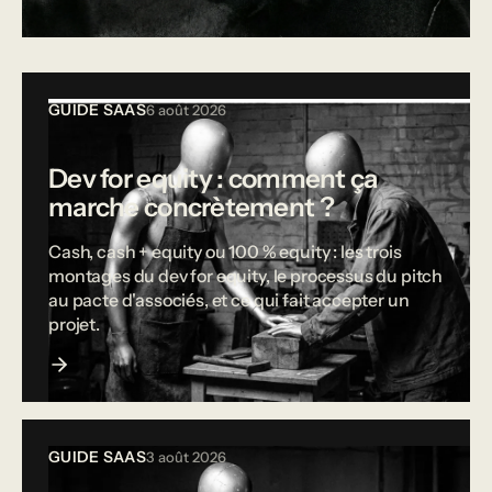
Tous les articles
GUIDE SAAS
6 août 2026
Dev for equity : comment ça
marche concrètement ?
Cash, cash + equity ou 100 % equity : les trois
montages du dev for equity, le processus du pitch
au pacte d'associés, et ce qui fait accepter un
projet.
GUIDE SAAS
3 août 2026