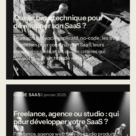
Quelle base technique pour
développer son SaaS ?
From scratch, socle applicatif, no-code : les trois
approches pour construire un SaaS, leurs
compromis réels, et les quatre critères qui
doivent guider le choix de votre stack.
GUIDE SAAS
3 janvier 2025
Freelance, agence ou studio : qui
pour développer votre SaaS ?
Freelance, agence web, ESN ou studio produit :