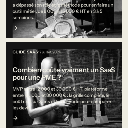
a dépassé son rôle et la méthode pour en faire un
outil métier, de 8 000 à 15 000 € HT en 3 à 5
semaines.
GUIDE SAAS
17 juillet 2026
Combien coûte vraiment un SaaS
pour une PME ?
MVP entre 12 000 et 30 000 € HT, plateforme
entre 40 000 et 80 000 € : la grille complète, le
coût réel sur 3 ans et la méthode pour comparer
les devis.