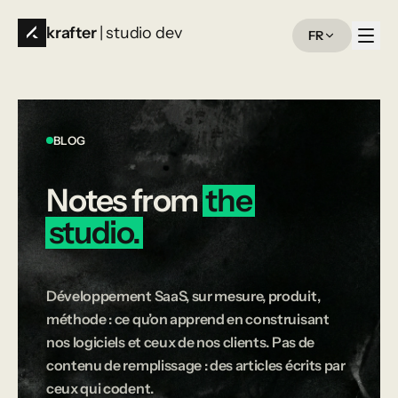
krafter
| studio dev
FR
BLOG
Notes
from
the
studio.
Développement SaaS, sur mesure, produit,
méthode : ce qu’on apprend en construisant
nos logiciels et ceux de nos clients. Pas de
contenu de remplissage : des articles écrits par
ceux qui codent.