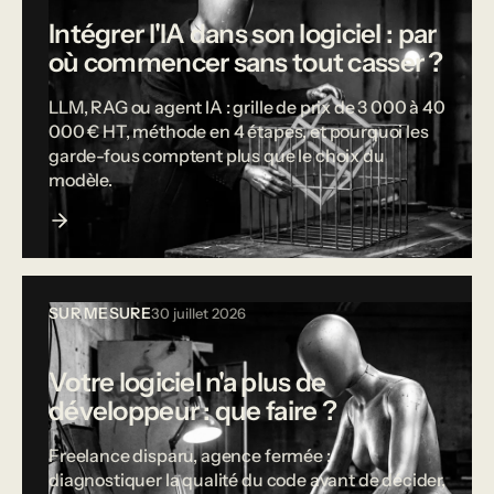
Intégrer l'IA dans son logiciel : par
où commencer sans tout casser ?
LLM, RAG ou agent IA : grille de prix de 3 000 à 40
000 € HT, méthode en 4 étapes, et pourquoi les
garde-fous comptent plus que le choix du
modèle.
SUR MESURE
30 juillet 2026
Votre logiciel n'a plus de
développeur : que faire ?
Freelance disparu, agence fermée :
diagnostiquer la qualité du code avant de décider,