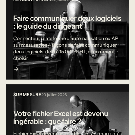
Faire communiquer deux logiciels
: le guide du dirigeant
Connecteur, plateforme d'automatisation ou API
sur mesure : les 4 façons de faire communiquer
deux logiciels, de 0 à 15 000 € HT, et comment
choisir.
SUR MESURE
20 juillet 2026
Votre fichier Excel est devenu
ingérable : que faire ?
Fichier Excel devenu ingérable : les 7 signaux qu'il