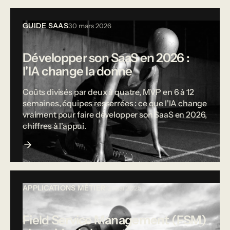
GUIDE SAAS
30 mars 2026
Développer son SaaS en 2026 :
l'IA change la donne
Coûts divisés par deux à quatre, MVP en 6 à 12
semaines, équipes resserrées : ce que l'IA change
vraiment pour faire développer son SaaS en 2026,
chiffres à l'appui.
APPLICATIONS MÉTIER
12 mai 2025
Field Service Management (FSM)