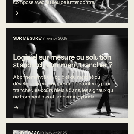
compose avec au lieu de lutter contre.
SUR MESURE
17 février 2025
Logiciel sur mesure ou solution
standard : comment trancher ?
Abonnement à un logiciel du marché ou
développement sur mesure : les critères pour
trancher, les coûts réels à 5 ans, les signaux qui
ne trompent pas et le chemin hybride.
GUIDE SAAS
10 janvier 2025