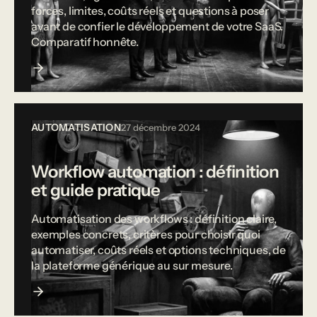
forces, limites, coûts réels et questions à poser
avant de confier le développement de votre SaaS.
Comparatif honnête.
AUTOMATISATION
27 décembre 2024
Workflow automation : définition
et guide pratique
Automatisation des workflows : définition claire,
exemples concrets, critères pour choisir quoi
automatiser, coûts réels et options techniques, de
la plateforme générique au sur mesure.