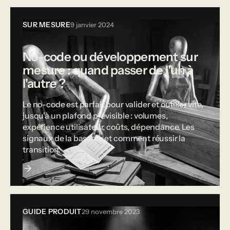
SUR MESURE
9 janvier 2024
No-code ou développement sur
mesure : quand passer de l'un à
l'autre ?
Le no-code est parfait pour valider et outiller vite,
jusqu'à un plafond prévisible : volumes,
expérience utilisateur, coûts, dépendance. Les
signaux de la bascule et comment réussir la
transition.
GUIDE PRODUIT
29 novembre 2023