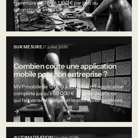
reprendre de 700 à 1 100 € par jour, ou
reconstruire avec l'IA.
SUR MESURE
27 juillet 2026
Combien coûte une application
mobile pour son entreprise ?
MVP mobile de 12 000 à 25 000 € HT, application
complète jusqu'à 60 000 € : la grille de prix, ce
qui fait varier le budget et le coût après les stores.
AUTOMATISATION
22 juillet 2026