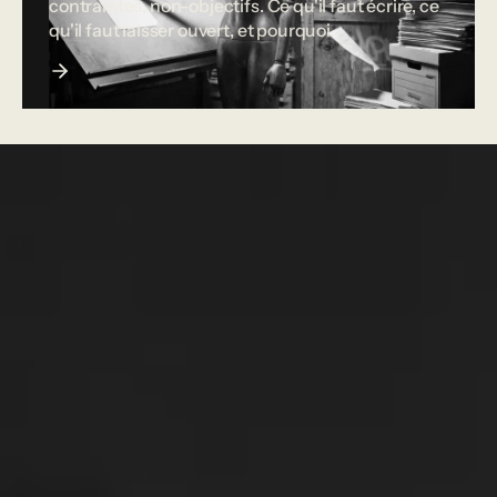
contraintes, non-objectifs. Ce qu'il faut écrire, ce
qu'il faut laisser ouvert, et pourquoi.