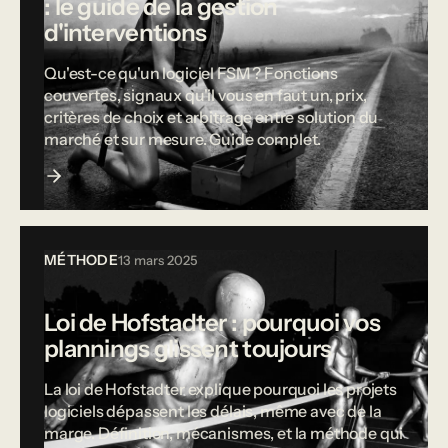
: le guide de la gestion
d'interventions
Qu'est-ce qu'un logiciel FSM ? Fonctions
couvertes, signaux qu'il vous en faut un, prix,
critères de choix et arbitrage entre solution du
marché et sur mesure. Guide complet.
MÉTHODE
13 mars 2025
Loi de Hofstadter : pourquoi vos
plannings glissent toujours
La loi de Hofstadter explique pourquoi les projets
logiciels dépassent les délais, même avec de la
marge. Définition, mécanismes, et la méthode qui