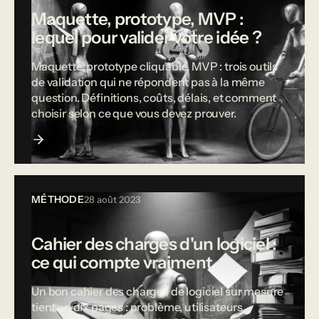
Maquette, prototype, MVP :
lequel pour valider votre idée ?
Maquette, prototype cliquable, MVP : trois outils
de validation qui ne répondent pas à la même
question. Définitions, coûts, délais, et comment
choisir selon ce que vous devez prouver.
MÉTHODE
28 août 2023
Cahier des charges d'un logiciel :
ce qui compte vraiment
Un bon cahier des charges de logiciel sur mesure
tient en dix pages : problème, utilisateurs,