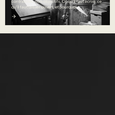
contraintes, non-objectifs. Ce qu'il faut écrire, ce
qu'il faut laisser ouvert, et pourquoi.