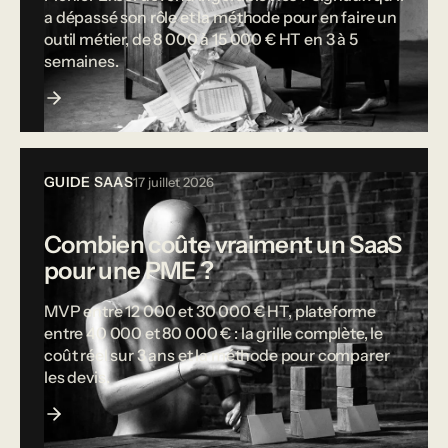
a dépassé son rôle et la méthode pour en faire un
outil métier, de 8 000 à 15 000 € HT en 3 à 5
semaines.
GUIDE SAAS
17 juillet 2026
Combien coûte vraiment un SaaS
pour une PME ?
MVP entre 12 000 et 30 000 € HT, plateforme
entre 40 000 et 80 000 € : la grille complète, le
coût réel sur 3 ans et la méthode pour comparer
les devis.