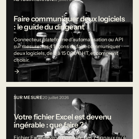
Faire communiquer deux logiciels
: le guide du dirigeant
Connecteur, plateforme d'automatisation ou API
sur mesure : les 4 façons de faire communiquer
deux logiciels, de 0 à 15 000 € HT, et comment
choisir.
SUR MESURE
20 juillet 2026
Votre fichier Excel est devenu
ingérable : que faire ?
Fichier Excel devenu ingérable : les 7 signaux qu'il