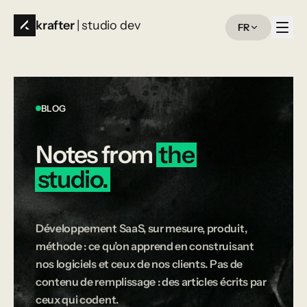
krafter
| studio dev
FR
BLOG
Notes
from
the
studio.
Développement SaaS, sur mesure, produit,
méthode : ce qu’on apprend en construisant
nos logiciels et ceux de nos clients. Pas de
contenu de remplissage : des articles écrits par
ceux qui codent.