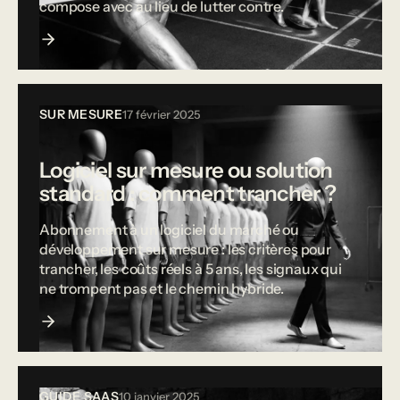
compose avec au lieu de lutter contre.
SUR MESURE
17 février 2025
Logiciel sur mesure ou solution
standard : comment trancher ?
Abonnement à un logiciel du marché ou
développement sur mesure : les critères pour
trancher, les coûts réels à 5 ans, les signaux qui
ne trompent pas et le chemin hybride.
GUIDE SAAS
10 janvier 2025