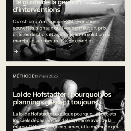
: le guide de la gestion
d'interventions
Qu'est-ce qu'un logiciel FSM ? Fonctions
couvertes, signaux qu'il vous en faut un, prix,
critères de choix et arbitrage entre solution du
marché et sur mesure. Guide complet.
MÉTHODE
13 mars 2025
Loi de Hofstadter : pourquoi vos
plannings glissent toujours
La loi de Hofstadter explique pourquoi les projets
logiciels dépassent les délais, même avec de la
marge. Définition, mécanismes, et la méthode qui