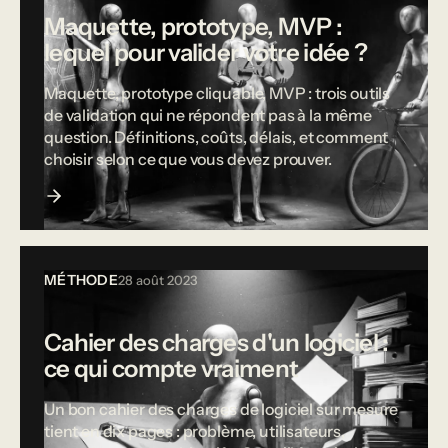
Maquette, prototype, MVP :
lequel pour valider votre idée ?
Maquette, prototype cliquable, MVP : trois outils
de validation qui ne répondent pas à la même
question. Définitions, coûts, délais, et comment
choisir selon ce que vous devez prouver.
MÉTHODE
28 août 2023
Cahier des charges d'un logiciel :
ce qui compte vraiment
Un bon cahier des charges de logiciel sur mesure
tient en dix pages : problème, utilisateurs,