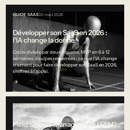
GUIDE SAAS
30 mars 2026
Développer son SaaS en 2026 :
l'IA change la donne
Coûts divisés par deux à quatre, MVP en 6 à 12
semaines, équipes resserrées : ce que l'IA change
vraiment pour faire développer son SaaS en 2026,
chiffres à l'appui.
APPLICATIONS MÉTIER
12 mai 2025
Field Service Management (FSM)