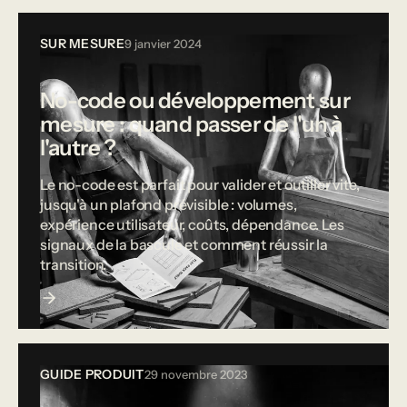
SUR MESURE
9 janvier 2024
No-code ou développement sur
mesure : quand passer de l'un à
l'autre ?
Le no-code est parfait pour valider et outiller vite,
jusqu'à un plafond prévisible : volumes,
expérience utilisateur, coûts, dépendance. Les
signaux de la bascule et comment réussir la
transition.
GUIDE PRODUIT
29 novembre 2023