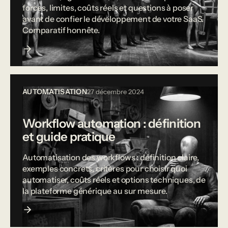
forces, limites, coûts réels et questions à poser
avant de confier le développement de votre SaaS.
Comparatif honnête.
AUTOMATISATION
27 décembre 2024
Workflow automation : définition
et guide pratique
Automatisation des workflows : définition claire,
exemples concrets, critères pour choisir quoi
automatiser, coûts réels et options techniques, de
la plateforme générique au sur mesure.