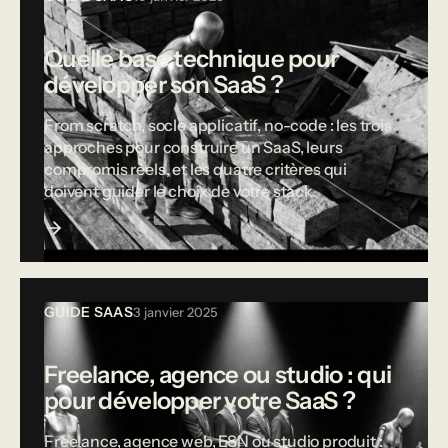
Quelle base technique pour
développer son SaaS ?
From scratch, socle applicatif, no-code : les trois
approches pour construire un SaaS, leurs
compromis réels, et les quatre critères qui
doivent guider le choix de votre stack.
GUIDE SAAS
3 janvier 2025
Freelance, agence ou studio : qui
pour développer votre SaaS ?
Freelance, agence web, ESN ou studio produit :