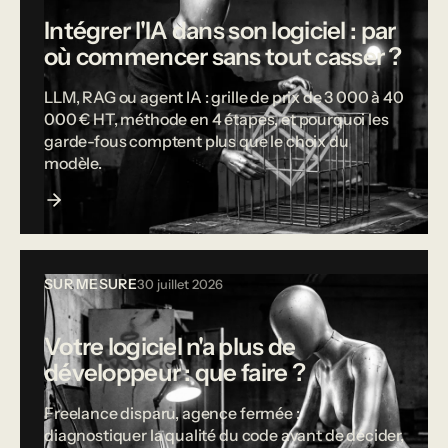
Intégrer l'IA dans son logiciel : par
où commencer sans tout casser ?
LLM, RAG ou agent IA : grille de prix de 3 000 à 40
000 € HT, méthode en 4 étapes, et pourquoi les
garde-fous comptent plus que le choix du
modèle.
SUR MESURE
30 juillet 2026
Votre logiciel n'a plus de
développeur : que faire ?
Freelance disparu, agence fermée :
diagnostiquer la qualité du code avant de décider,