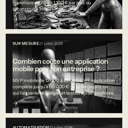
reprendre de 700 à 1 100 € par jour, ou
reconstruire avec l'IA.
SUR MESURE
27 juillet 2026
Combien coûte une application
mobile pour son entreprise ?
MVP mobile de 12 000 à 25 000 € HT, application
complète jusqu'à 60 000 € : la grille de prix, ce
qui fait varier le budget et le coût après les stores.
AUTOMATISATION
22 juillet 2026