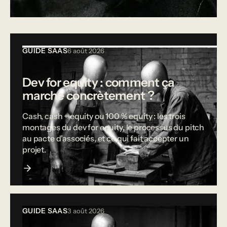
Tous les articles
GUIDE SAAS
6 août 2026
Dev for equity : comment ça
marche concrètement ?
Cash, cash + equity ou 100 % equity : les trois
montages du dev for equity, le processus du pitch
au pacte d'associés, et ce qui fait accepter un
projet.
GUIDE SAAS
3 août 2026