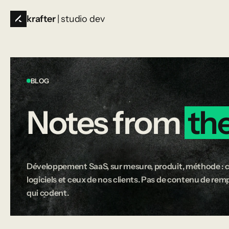
krafter
| studio dev
BLOG
Notes
from
th
Développement SaaS, sur mesure, produit, méthode : c
logiciels et ceux de nos clients. Pas de contenu de rempl
qui codent.