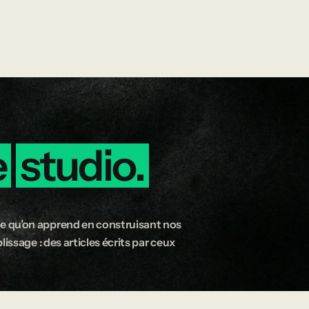
e
studio.
e qu’on apprend en construisant nos
issage : des articles écrits par ceux