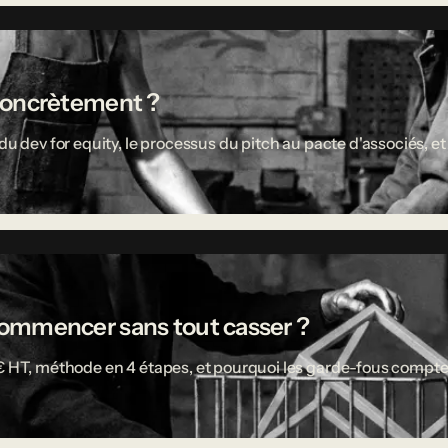
concrètement ?
u dev for equity, le processus du pitch au pacte d'associés, et 
ù commencer sans tout casser ?
 € HT, méthode en 4 étapes, et pourquoi les garde-fous compte