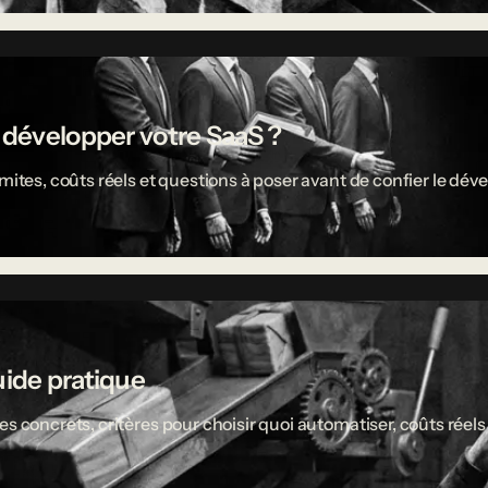
r développer votre SaaS ?
limites, coûts réels et questions à poser avant de confier le 
uide pratique
es concrets, critères pour choisir quoi automatiser, coûts réel