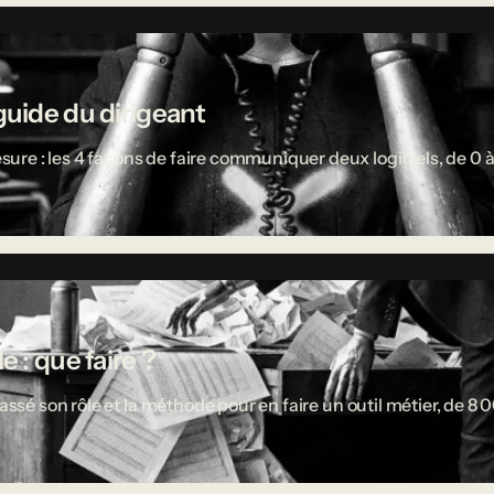
guide du dirigeant
re : les 4 façons de faire communiquer deux logiciels, de 0 à
 : que faire ?
passé son rôle et la méthode pour en faire un outil métier, de 8