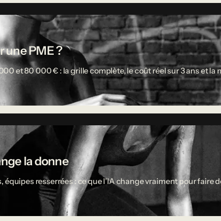
r une PME ?
 et 80 000 € : la grille complète, le coût réel sur 3 ans et l
ange la donne
 équipes resserrées : ce que l'IA change vraiment pour faire d