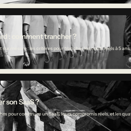
ard : comment trancher ?
 mesure : les critères pour trancher, les coûts réels à 5 ans,
r son SaaS ?
ches pour construire un SaaS, leurs compromis réels, et les quat