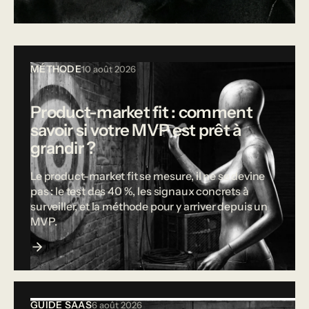
Tous les articles
MÉTHODE
10 août 2026
Product-market fit : comment
savoir si votre MVP est prêt à
grandir ?
Le product-market fit se mesure, il ne se devine
pas : le test des 40 %, les signaux concrets à
surveiller, et la méthode pour y arriver depuis un
MVP.
GUIDE SAAS
6 août 2026