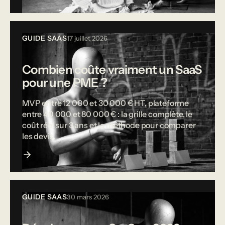
GUIDE SAAS
17 juillet 2026
Combien coûte vraiment un SaaS
pour une PME ?
MVP entre 12 000 et 30 000 € HT, plateforme
entre 40 000 et 80 000 € : la grille complète, le
coût réel sur 3 ans et la méthode pour comparer
les devis.
GUIDE SAAS
30 mars 2026