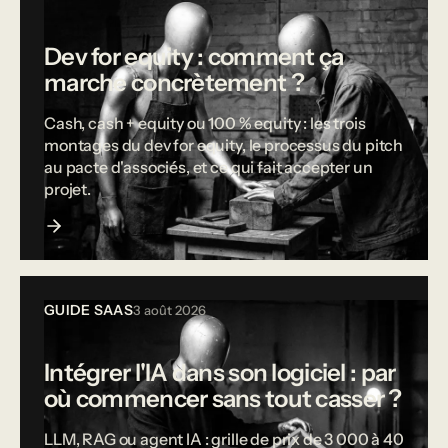
Dev for equity : comment ça
marche concrètement ?
Cash, cash + equity ou 100 % equity : les trois
montages du dev for equity, le processus du pitch
au pacte d'associés, et ce qui fait accepter un
projet.
GUIDE SAAS
3 août 2026
Intégrer l'IA dans son logiciel : par
où commencer sans tout casser ?
LLM, RAG ou agent IA : grille de prix de 3 000 à 40