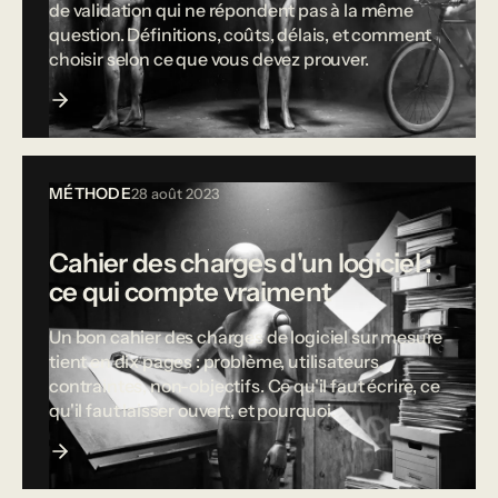
de validation qui ne répondent pas à la même
question. Définitions, coûts, délais, et comment
choisir selon ce que vous devez prouver.
MÉTHODE
28 août 2023
Cahier des charges d'un logiciel :
ce qui compte vraiment
Un bon cahier des charges de logiciel sur mesure
tient en dix pages : problème, utilisateurs,
contraintes, non-objectifs. Ce qu'il faut écrire, ce
qu'il faut laisser ouvert, et pourquoi.