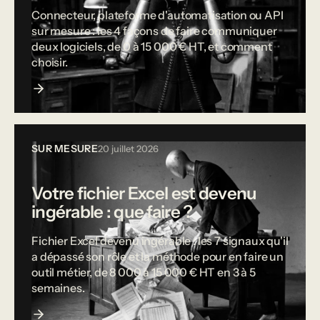
Connecteur, plateforme d'automatisation ou API
sur mesure : les 4 façons de faire communiquer
deux logiciels, de 0 à 15 000 € HT, et comment
choisir.
SUR MESURE
20 juillet 2026
Votre fichier Excel est devenu
ingérable : que faire ?
Fichier Excel devenu ingérable : les 7 signaux qu'il
a dépassé son rôle et la méthode pour en faire un
outil métier, de 8 000 à 15 000 € HT en 3 à 5
semaines.