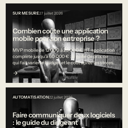
SUR MESURE
27 juillet 2026
Combien coûte une application
mobile pour son entreprise ?
MVP mobile de 12 000 à 25 000 € HT, application
complète jusqu'à 60 000 € : la grille de prix, ce
qui fait varier le budget et le coût après les stores.
AUTOMATISATION
22 juillet 2026
Faire communiquer deux logiciels
: le guide du dirigeant