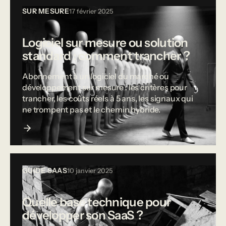
SUR MESURE
17 février 2025
Logiciel sur mesure ou solution
standard : comment trancher ?
Abonnement à un logiciel du marché ou
développement sur mesure : les critères pour
trancher, les coûts réels à 5 ans, les signaux qui
ne trompent pas et le chemin hybride.
GUIDE SAAS
10 janvier 2025
Quelle base technique pour
développer son SaaS ?