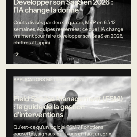
Développer son SaaS en 2026 :
l'IA change la donne
Coûts divisés par deux à quatre, MVP en 6 à 12
semaines, équipes resserrées : ce que l'IA change
vraiment pour faire développer son SaaS en 2026,
chiffres à l'appui.
APPLICATIONS MÉTIER
12 mai 2025
Field Service Management (FSM)
: le guide de la gestion
d'interventions
Qu'est-ce qu'un logiciel FSM ? Fonctions
couvertes, signaux qu'il vous en faut un, prix,