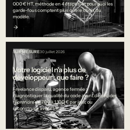
000 € HT, méthode en 4 étapes, et pourquoi les
garde-fous comptent plus que le choix du
modèle.
SUR MESURE
30 juillet 2026
Votre logiciel n'a plus de
développeur : que faire ?
Freelance disparu, agence fermée :
diagnostiquer la qualité du code avant de décider,
reprendre de 700 à 1 100 € par jour, ou
reconstruire avec l'IA.