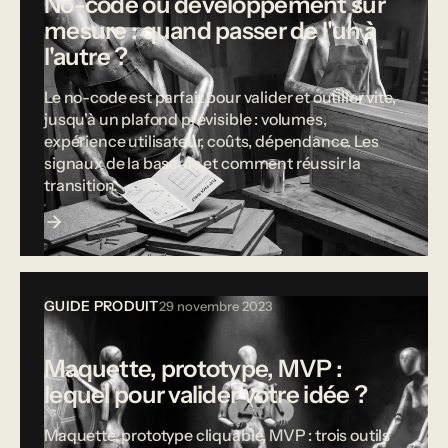
No-code ou développement sur
mesure : quand passer de l'un à
l'autre ?
Le no-code est parfait pour valider et outiller vite,
jusqu'à un plafond prévisible : volumes,
expérience utilisateur, coûts, dépendance. Les
signaux de la bascule et comment réussir la
transition.
GUIDE PRODUIT
29 novembre 2023
Maquette, prototype, MVP :
lequel pour valider votre idée ?
Maquette, prototype cliquable, MVP : trois outils