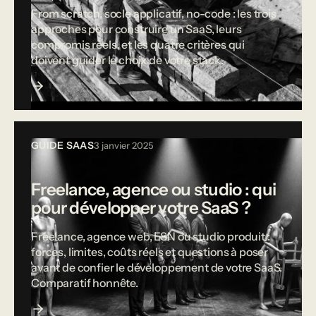
From scratch, socle applicatif, no-code : les trois
approches pour construire un SaaS, leurs
compromis réels, et les quatre critères qui
doivent guider le choix de votre stack.
GUIDE SAAS
3 janvier 2025
Freelance, agence ou studio : qui
pour développer votre SaaS ?
Freelance, agence web, ESN ou studio produit :
forces, limites, coûts réels et questions à poser
avant de confier le développement de votre SaaS.
Comparatif honnête.