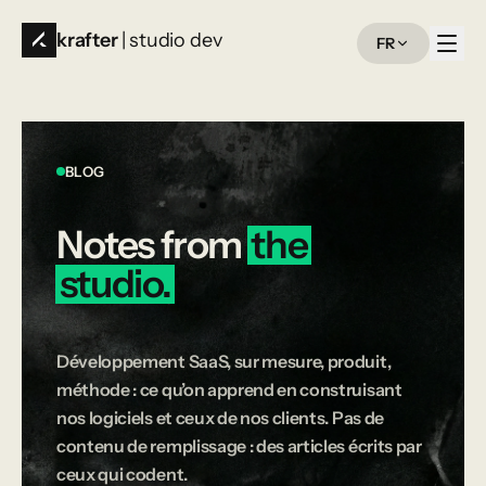
krafter
| studio dev
FR
BLOG
Notes
from
the
studio.
Développement SaaS, sur mesure, produit,
méthode : ce qu’on apprend en construisant
nos logiciels et ceux de nos clients. Pas de
contenu de remplissage : des articles écrits par
ceux qui codent.