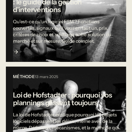
: le guide de la gestion
d'interventions
Qu'est-ce qu'un logiciel FSM ? Fonctions
couvertes, signaux qu'il vous en faut un, prix,
critères de choix et arbitrage entre solution du
marché et sur mesure. Guide complet.
MÉTHODE
13 mars 2025
Loi de Hofstadter : pourquoi vos
plannings glissent toujours
La loi de Hofstadter explique pourquoi les projets
logiciels dépassent les délais, même avec de la
marge. Définition, mécanismes, et la méthode qui