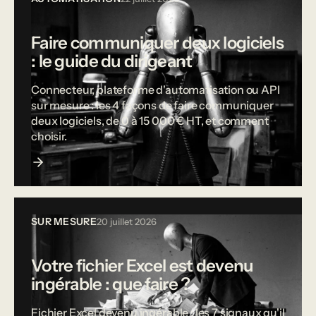
Faire communiquer deux logiciels
: le guide du dirigeant
Connecteur, plateforme d'automatisation ou API
sur mesure : les 4 façons de faire communiquer
deux logiciels, de 0 à 15 000 € HT, et comment
choisir.
SUR MESURE
20 juillet 2026
Votre fichier Excel est devenu
ingérable : que faire ?
Fichier Excel devenu ingérable : les 7 signaux qu'il