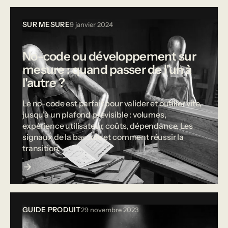
SUR MESURE
9 janvier 2024
No-code ou développement sur
mesure : quand passer de l'un à
l'autre ?
Le no-code est parfait pour valider et outiller vite,
jusqu'à un plafond prévisible : volumes,
expérience utilisateur, coûts, dépendance. Les
signaux de la bascule et comment réussir la
transition.
GUIDE PRODUIT
29 novembre 2023