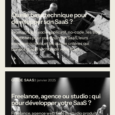
Quelle base technique pour
développer son SaaS ?
From scratch, socle applicatif, no-code : les trois
approches pour construire un SaaS, leurs
compromis réels, et les quatre critères qui
doivent guider le choix de votre stack.
GUIDE SAAS
3 janvier 2025
Freelance, agence ou studio : qui
pour développer votre SaaS ?
Freelance, agence web, ESN ou studio produit :