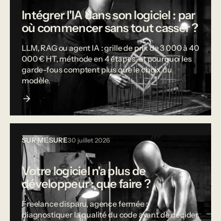
Intégrer l'IA dans son logiciel : par
où commencer sans tout casser ?
LLM, RAG ou agent IA : grille de prix de 3 000 à 40
000 € HT, méthode en 4 étapes, et pourquoi les
garde-fous comptent plus que le choix du
modèle.
SUR MESURE
30 juillet 2026
Votre logiciel n'a plus de
développeur : que faire ?
Freelance disparu, agence fermée :
diagnostiquer la qualité du code avant de décider,