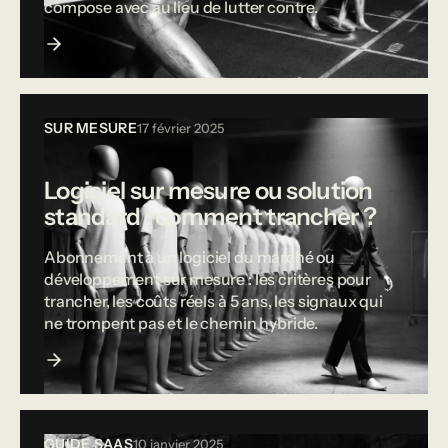
compose avec au lieu de lutter contre.
SUR MESURE
17 février 2025
Logiciel sur mesure ou solution
standard : comment trancher ?
Abonnement à un logiciel du marché ou
développement sur mesure : les critères pour
trancher, les coûts réels à 5 ans, les signaux qui
ne trompent pas et le chemin hybride.
GUIDE SAAS
10 janvier 2025