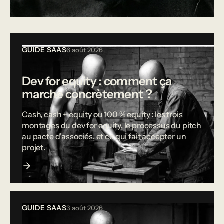
Tous les articles
GUIDE SAAS
6 août 2026
Dev for equity : comment ça
marche concrètement ?
Cash, cash + equity ou 100 % equity : les trois
montages du dev for equity, le processus du pitch
au pacte d'associés, et ce qui fait accepter un
projet.
GUIDE SAAS
3 août 2026