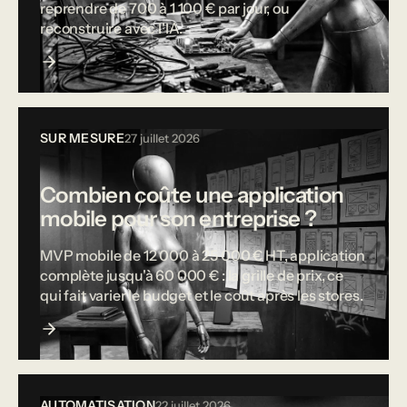
reprendre de 700 à 1 100 € par jour, ou
reconstruire avec l'IA.
SUR MESURE
27 juillet 2026
Combien coûte une application
mobile pour son entreprise ?
MVP mobile de 12 000 à 25 000 € HT, application
complète jusqu'à 60 000 € : la grille de prix, ce
qui fait varier le budget et le coût après les stores.
AUTOMATISATION
22 juillet 2026