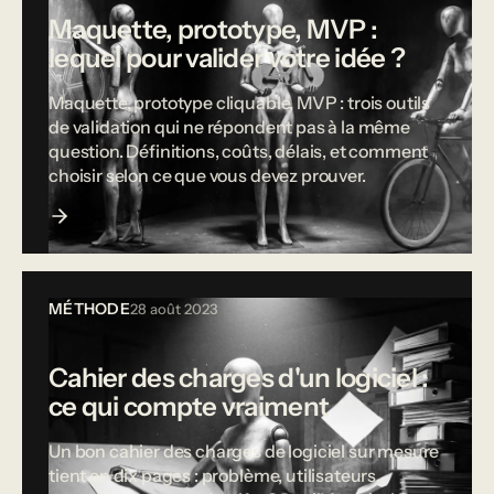
Maquette, prototype, MVP :
lequel pour valider votre idée ?
Maquette, prototype cliquable, MVP : trois outils
de validation qui ne répondent pas à la même
question. Définitions, coûts, délais, et comment
choisir selon ce que vous devez prouver.
MÉTHODE
28 août 2023
Cahier des charges d'un logiciel :
ce qui compte vraiment
Un bon cahier des charges de logiciel sur mesure
tient en dix pages : problème, utilisateurs,