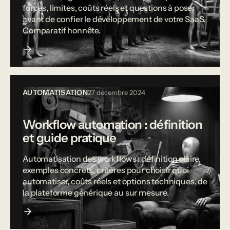
forces, limites, coûts réels et questions à poser
avant de confier le développement de votre SaaS.
Comparatif honnête.
AUTOMATISATION
27 décembre 2024
Workflow automation : définition
et guide pratique
Automatisation des workflows : définition claire,
exemples concrets, critères pour choisir quoi
automatiser, coûts réels et options techniques, de
la plateforme générique au sur mesure.