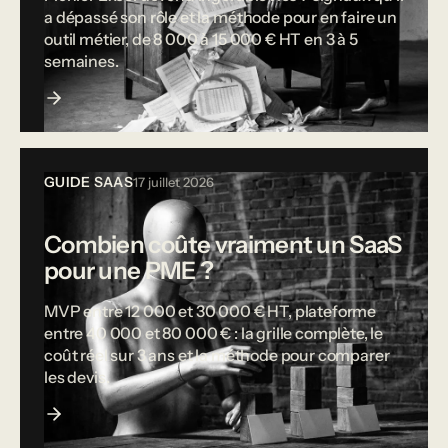
a dépassé son rôle et la méthode pour en faire un
outil métier, de 8 000 à 15 000 € HT en 3 à 5
semaines.
GUIDE SAAS
17 juillet 2026
Combien coûte vraiment un SaaS
pour une PME ?
MVP entre 12 000 et 30 000 € HT, plateforme
entre 40 000 et 80 000 € : la grille complète, le
coût réel sur 3 ans et la méthode pour comparer
les devis.