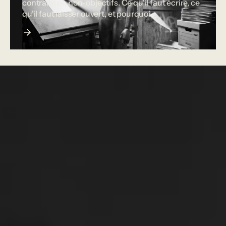
contraintes, non-objectifs. Ce qu'il faut écrire, ce
qu'il faut laisser ouvert, et pourquoi.