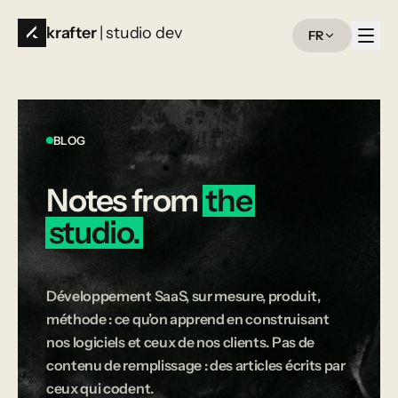
krafter
| studio dev
FR
BLOG
Notes
from
the
studio.
Développement SaaS, sur mesure, produit,
méthode : ce qu’on apprend en construisant
nos logiciels et ceux de nos clients. Pas de
contenu de remplissage : des articles écrits par
ceux qui codent.