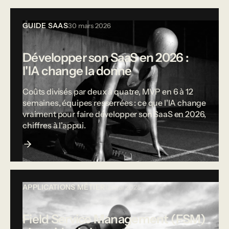
GUIDE SAAS
30 mars 2026
Développer son SaaS en 2026 :
l'IA change la donne
Coûts divisés par deux à quatre, MVP en 6 à 12
semaines, équipes resserrées : ce que l'IA change
vraiment pour faire développer son SaaS en 2026,
chiffres à l'appui.
APPLICATIONS MÉTIER
12 mai 2025
Field Service Management (FSM)