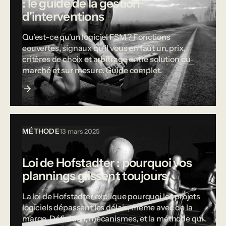
: le guide de la gestion
d'interventions
Qu'est-ce qu'un logiciel FSM ? Fonctions
couvertes, signaux qu'il vous en faut un, prix,
critères de choix et arbitrage entre solution du
marché et sur mesure. Guide complet.
MÉTHODE
13 mars 2025
Loi de Hofstadter : pourquoi vos
plannings glissent toujours
La loi de Hofstadter explique pourquoi les projets
logiciels dépassent les délais, même avec de la
marge. Définition, mécanismes, et la méthode qui