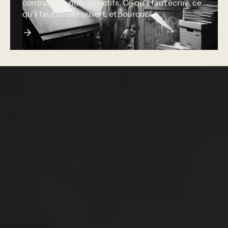
contraintes, non-objectifs. Ce qu'il faut écrire, ce
qu'il faut laisser ouvert, et pourquoi.