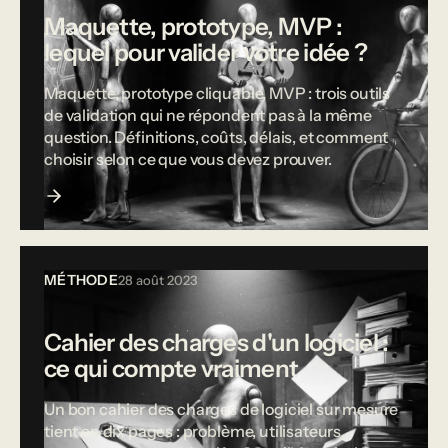
Maquette, prototype, MVP :
lequel pour valider votre idée ?
Maquette, prototype cliquable, MVP : trois outils
de validation qui ne répondent pas à la même
question. Définitions, coûts, délais, et comment
choisir selon ce que vous devez prouver.
MÉTHODE
28 août 2023
Cahier des charges d'un logiciel :
ce qui compte vraiment
Un bon cahier des charges de logiciel sur mesure
tient en dix pages : problème, utilisateurs,