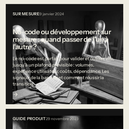
SUR MESURE
9 janvier 2024
No-code ou développement sur
mesure : quand passer de l'un à
l'autre ?
Le no-code est parfait pour valider et outiller vite,
jusqu'à un plafond prévisible : volumes,
expérience utilisateur, coûts, dépendance. Les
signaux de la bascule et comment réussir la
transition.
GUIDE PRODUIT
29 novembre 2023