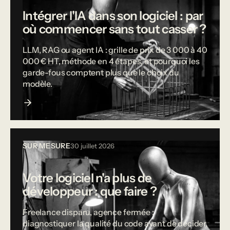
Intégrer l'IA dans son logiciel : par
où commencer sans tout casser ?
LLM, RAG ou agent IA : grille de prix de 3 000 à 40
000 € HT, méthode en 4 étapes, et pourquoi les
garde-fous comptent plus que le choix du
modèle.
SUR MESURE
30 juillet 2026
Votre logiciel n'a plus de
développeur : que faire ?
Freelance disparu, agence fermée :
diagnostiquer la qualité du code avant de décider,