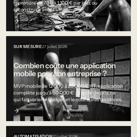
reprendre de 700 à 1 100 € par jour, ou
reconstruire avec l'IA.
SUR MESURE
27 juillet 2026
Combien coûte une application
mobile pour son entreprise ?
MVP mobile de 12 000 à 25 000 € HT, application
complète jusqu'à 60 000 € : la grille de prix, ce
qui fait varier le budget et le coût après les stores.
AUTOMATISATION
22 juillet 2026