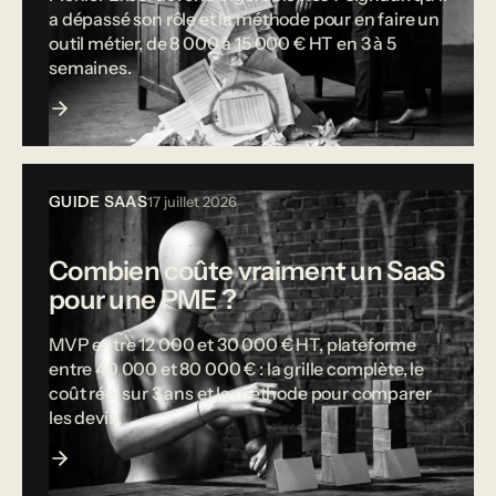
a dépassé son rôle et la méthode pour en faire un
outil métier, de 8 000 à 15 000 € HT en 3 à 5
semaines.
GUIDE SAAS
17 juillet 2026
Combien coûte vraiment un SaaS
pour une PME ?
MVP entre 12 000 et 30 000 € HT, plateforme
entre 40 000 et 80 000 € : la grille complète, le
coût réel sur 3 ans et la méthode pour comparer
les devis.