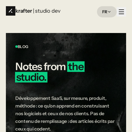
krafter
| studio dev
FR
BLOG
Notes
from
the
studio.
Développement SaaS, sur mesure, produit,
méthode : ce qu’on apprend en construisant
nos logiciels et ceux de nos clients. Pas de
contenu de remplissage : des articles écrits par
ceux qui codent.