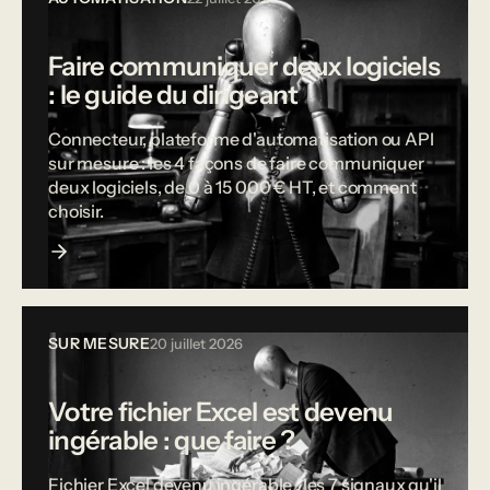
Faire communiquer deux logiciels
: le guide du dirigeant
Connecteur, plateforme d'automatisation ou API
sur mesure : les 4 façons de faire communiquer
deux logiciels, de 0 à 15 000 € HT, et comment
choisir.
SUR MESURE
20 juillet 2026
Votre fichier Excel est devenu
ingérable : que faire ?
Fichier Excel devenu ingérable : les 7 signaux qu'il