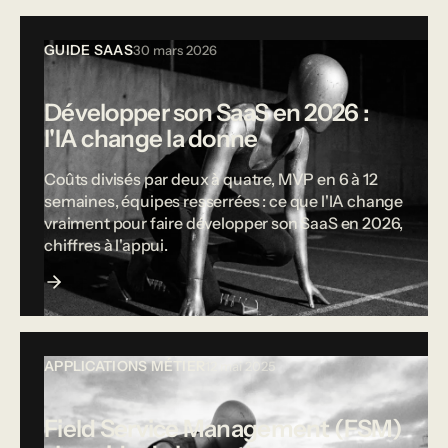
GUIDE SAAS
30 mars 2026
Développer son SaaS en 2026 :
l'IA change la donne
Coûts divisés par deux à quatre, MVP en 6 à 12
semaines, équipes resserrées : ce que l'IA change
vraiment pour faire développer son SaaS en 2026,
chiffres à l'appui.
APPLICATIONS MÉTIER
12 mai 2025
Field Service Management (FSM)