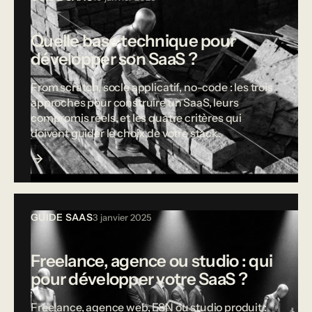
Quelle base technique pour
développer son SaaS ?
From scratch, socle applicatif, no-code : les trois
approches pour construire un SaaS, leurs
compromis réels, et les quatre critères qui
doivent guider le choix de votre stack.
GUIDE SAAS
3 janvier 2025
Freelance, agence ou studio : qui
pour développer votre SaaS ?
Freelance, agence web, ESN ou studio produit :