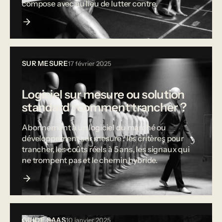
compose avec au lieu de lutter contre.
SUR MESURE
17 février 2025
Logiciel sur mesure ou solution
standard : comment trancher ?
Abonnement à un logiciel du marché ou
développement sur mesure : les critères pour
trancher, les coûts réels à 5 ans, les signaux qui
ne trompent pas et le chemin hybride.
GUIDE SAAS
10 janvier 2025