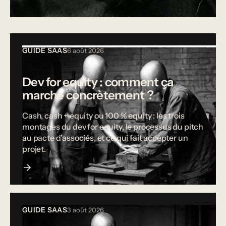
Tous les articles
GUIDE SAAS
6 août 2026
Dev for equity : comment ça
marche concrètement ?
Cash, cash + equity ou 100 % equity : les trois
montages du dev for equity, le processus du pitch
au pacte d'associés, et ce qui fait accepter un
projet.
GUIDE SAAS
3 août 2026