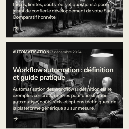
forces, limites, coûts réels et questions à poser
avant de confier le développement de votre SaaS.
Comparatif honnête.
AUTOMATISATION
27 décembre 2024
Workflow automation : définition
et guide pratique
Automatisation des workflows : définition claire,
exemples concrets, critères pour choisir quoi
automatiser, coûts réels et options techniques, de
la plateforme générique au sur mesure.