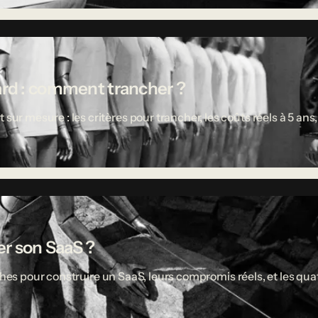
ard : comment trancher ?
 mesure : les critères pour trancher, les coûts réels à 5 ans,
r son SaaS ?
ches pour construire un SaaS, leurs compromis réels, et les quat