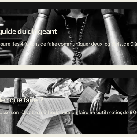
guide du dirigeant
re : les 4 façons de faire communiquer deux logiciels, de 0 à
 : que faire ?
passé son rôle et la méthode pour en faire un outil métier, de 8