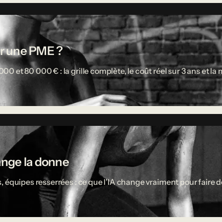
r une PME ?
 et 80 000 € : la grille complète, le coût réel sur 3 ans et l
ange la donne
 équipes resserrées : ce que l'IA change vraiment pour faire d