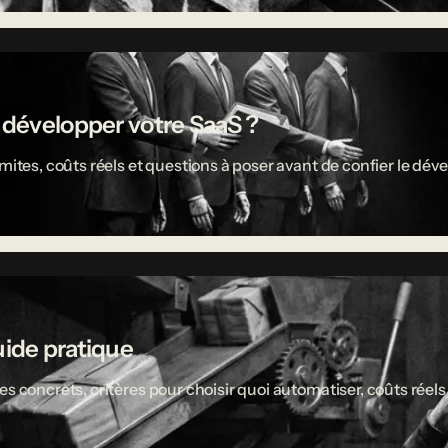
r développer votre SaaS ?
limites, coûts réels et questions à poser avant de confier le 
uide pratique
es concrets, critères pour choisir quoi automatiser, coûts réel