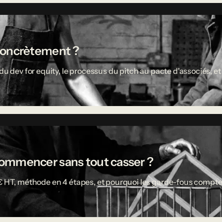
concrètement ?
u dev for equity, le processus du pitch au pacte d'associés, et 
ù commencer sans tout casser ?
 € HT, méthode en 4 étapes, et pourquoi les garde-fous compte