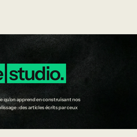
e
studio.
e qu’on apprend en construisant nos
issage : des articles écrits par ceux