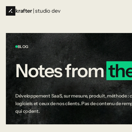
krafter
| studio dev
BLOG
Notes
from
th
Développement SaaS, sur mesure, produit, méthode : c
logiciels et ceux de nos clients. Pas de contenu de rempl
qui codent.