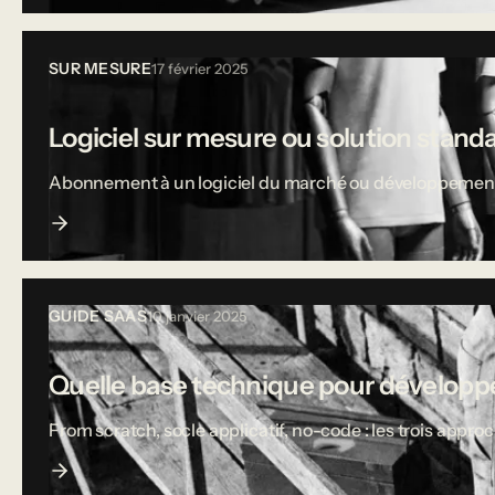
SUR MESURE
17 février 2025
Logiciel sur mesure ou solution stand
Abonnement à un logiciel du marché ou développement sur
GUIDE SAAS
10 janvier 2025
Quelle base technique pour développe
From scratch, socle applicatif, no-code : les trois appro