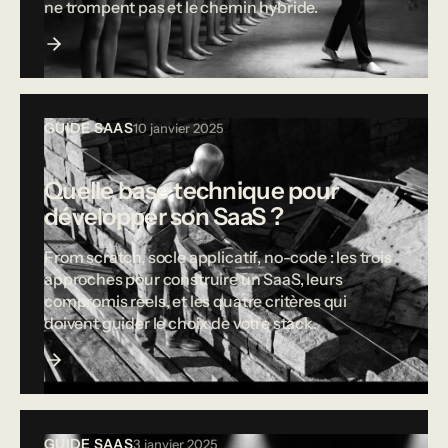
ne trompent pas et le chemin hybride.
GUIDE SAAS
10 janvier 2025
Quelle base technique pour
développer son SaaS ?
From scratch, socle applicatif, no-code : les trois
approches pour construire un SaaS, leurs
compromis réels, et les quatre critères qui
doivent guider le choix de votre stack.
GUIDE SAAS
3 janvier 2025