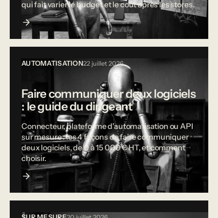
qui fait varier le budget et le coût après les stores.
AUTOMATISATION
22 juillet 2026
Faire communiquer deux logiciels
: le guide du dirigeant
Connecteur, plateforme d'automatisation ou API
sur mesure : les 4 façons de faire communiquer
deux logiciels, de 0 à 15 000 € HT, et comment
choisir.
SUR MESURE
20 juillet 2026