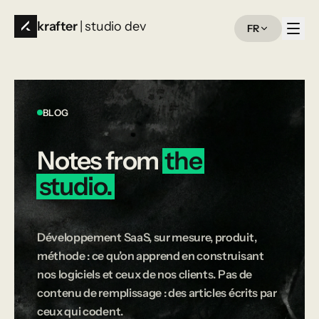
krafter
| studio dev
FR
BLOG
Notes
from
the
studio.
Développement SaaS, sur mesure, produit,
méthode : ce qu’on apprend en construisant
nos logiciels et ceux de nos clients. Pas de
contenu de remplissage : des articles écrits par
ceux qui codent.