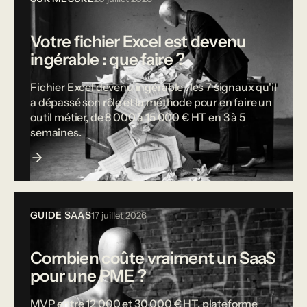
Votre fichier Excel est devenu
ingérable : que faire ?
Fichier Excel devenu ingérable : les 7 signaux qu'il
a dépassé son rôle et la méthode pour en faire un
outil métier, de 8 000 à 15 000 € HT en 3 à 5
semaines.
GUIDE SAAS
17 juillet 2026
Combien coûte vraiment un SaaS
pour une PME ?
MVP entre 12 000 et 30 000 € HT, plateforme