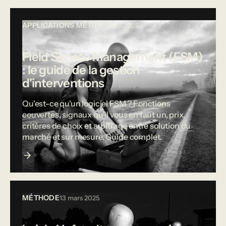
APPLICATIONS MÉTIER
12 mai 2025
Field Service Management (FSM)
: le guide de la gestion
d'interventions
Qu'est-ce qu'un logiciel FSM ? Fonctions
couvertes, signaux qu'il vous en faut un, prix,
critères de choix et arbitrage entre solution du
marché et sur mesure. Guide complet.
MÉTHODE
13 mars 2025