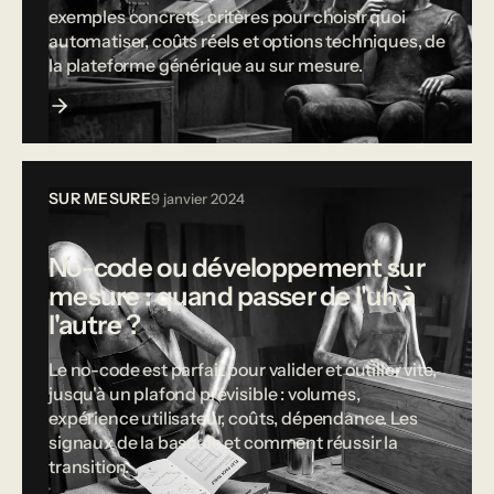
exemples concrets, critères pour choisir quoi
automatiser, coûts réels et options techniques, de
la plateforme générique au sur mesure.
SUR MESURE
9 janvier 2024
No-code ou développement sur
mesure : quand passer de l'un à
l'autre ?
Le no-code est parfait pour valider et outiller vite,
jusqu'à un plafond prévisible : volumes,
expérience utilisateur, coûts, dépendance. Les
signaux de la bascule et comment réussir la
transition.