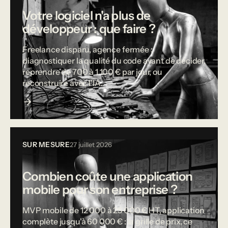
Votre logiciel n'a plus de
développeur : que faire ?
Freelance disparu, agence fermée :
diagnostiquer la qualité du code avant de décider,
reprendre de 700 à 1 100 € par jour, ou
reconstruire avec l'IA.
SUR MESURE
27 juillet 2026
Combien coûte une application
mobile pour son entreprise ?
MVP mobile de 12 000 à 25 000 € HT, application
complète jusqu'à 60 000 € : la grille de prix, ce