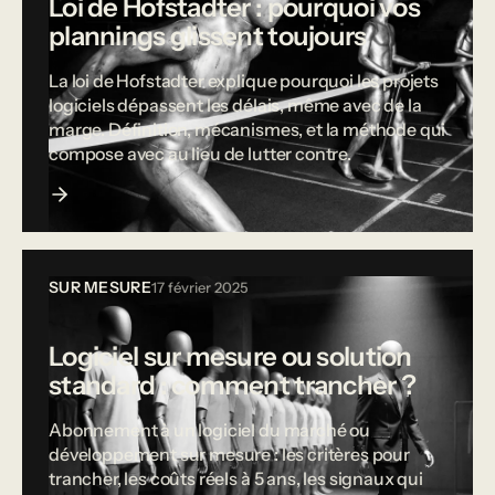
Loi de Hofstadter : pourquoi vos
plannings glissent toujours
La loi de Hofstadter explique pourquoi les projets
logiciels dépassent les délais, même avec de la
marge. Définition, mécanismes, et la méthode qui
compose avec au lieu de lutter contre.
SUR MESURE
17 février 2025
Logiciel sur mesure ou solution
standard : comment trancher ?
Abonnement à un logiciel du marché ou
développement sur mesure : les critères pour
trancher, les coûts réels à 5 ans, les signaux qui