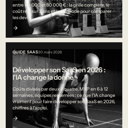
entre 40 000 et 80 000 € : la grille complète, le
coût réel sur 3 ans et la méthode pour comparer
les devis.
GUIDE SAAS
30 mars 2026
Développer son SaaS en 2026 :
l'IA change la donne
Coûts divisés par deux à quatre, MVP en 6 à 12
semaines, équipes resserrées : ce que l'IA change
vraiment pour faire développer son SaaS en 2026,
chiffres à l'appui.