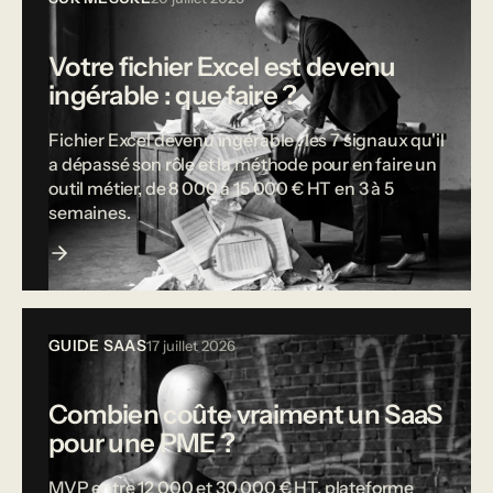
Votre fichier Excel est devenu
ingérable : que faire ?
Fichier Excel devenu ingérable : les 7 signaux qu'il
a dépassé son rôle et la méthode pour en faire un
outil métier, de 8 000 à 15 000 € HT en 3 à 5
semaines.
GUIDE SAAS
17 juillet 2026
Combien coûte vraiment un SaaS
pour une PME ?
MVP entre 12 000 et 30 000 € HT, plateforme