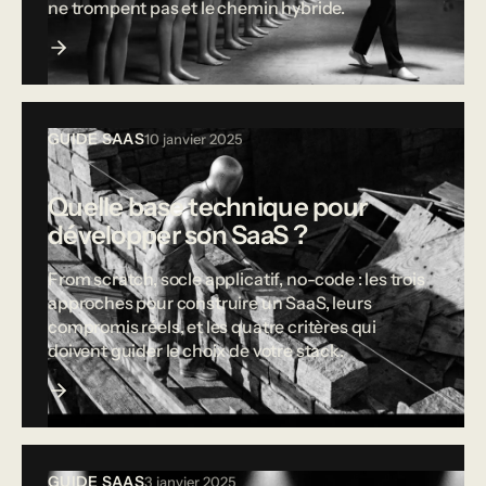
ne trompent pas et le chemin hybride.
GUIDE SAAS
10 janvier 2025
Quelle base technique pour
développer son SaaS ?
From scratch, socle applicatif, no-code : les trois
approches pour construire un SaaS, leurs
compromis réels, et les quatre critères qui
doivent guider le choix de votre stack.
GUIDE SAAS
3 janvier 2025