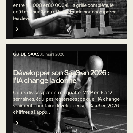
entre 40 000 et 80 000 € : la grille complète, le
coût réel sur 3 ans et la méthode pour comparer
les devis.
GUIDE SAAS
30 mars 2026
Développer son SaaS en 2026 :
l'IA change la donne
Coûts divisés par deux à quatre, MVP en 6 à 12
semaines, équipes resserrées : ce que l'IA change
vraiment pour faire développer son SaaS en 2026,
chiffres à l'appui.