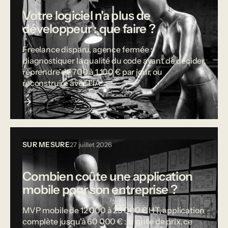
Votre logiciel n'a plus de
développeur : que faire ?
Freelance disparu, agence fermée :
diagnostiquer la qualité du code avant de décider,
reprendre de 700 à 1 100 € par jour, ou
reconstruire avec l'IA.
SUR MESURE
27 juillet 2026
Combien coûte une application
mobile pour son entreprise ?
MVP mobile de 12 000 à 25 000 € HT, application
complète jusqu'à 60 000 € : la grille de prix, ce