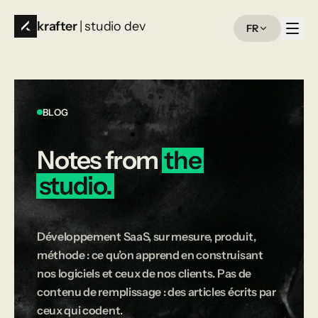
krafter
| studio dev
FR
BLOG
Notes
from
the
studio.
Développement SaaS, sur mesure, produit,
méthode : ce qu’on apprend en construisant
nos logiciels et ceux de nos clients. Pas de
contenu de remplissage : des articles écrits par
ceux qui codent.