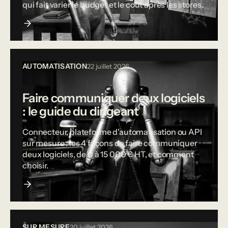
qui fait varier le budget et le coût après les stores.
AUTOMATISATION
22 juillet 2026
Faire communiquer deux logiciels
: le guide du dirigeant
Connecteur, plateforme d'automatisation ou API
sur mesure : les 4 façons de faire communiquer
deux logiciels, de 0 à 15 000 € HT, et comment
choisir.
SUR MESURE
20 juillet 2026