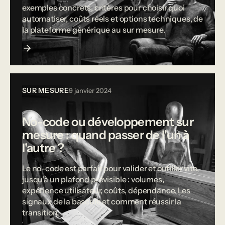
exemples concrets, critères pour choisir quoi
automatiser, coûts réels et options techniques, de
la plateforme générique au sur mesure.
SUR MESURE
9 janvier 2024
No-code ou développement sur
mesure : quand passer de l'un à
l'autre ?
Le no-code est parfait pour valider et outiller vite,
jusqu'à un plafond prévisible : volumes,
expérience utilisateur, coûts, dépendance. Les
signaux de la bascule et comment réussir la
transition.