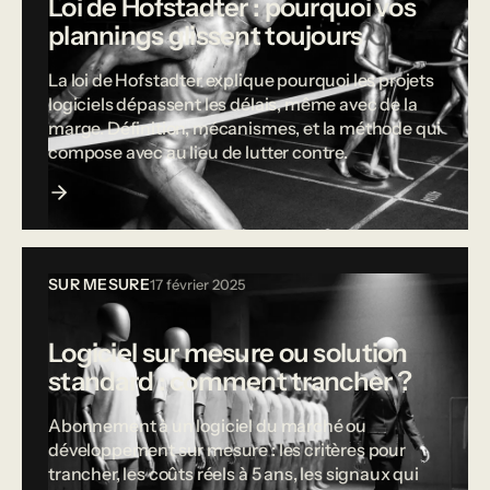
Loi de Hofstadter : pourquoi vos
plannings glissent toujours
La loi de Hofstadter explique pourquoi les projets
logiciels dépassent les délais, même avec de la
marge. Définition, mécanismes, et la méthode qui
compose avec au lieu de lutter contre.
SUR MESURE
17 février 2025
Logiciel sur mesure ou solution
standard : comment trancher ?
Abonnement à un logiciel du marché ou
développement sur mesure : les critères pour
trancher, les coûts réels à 5 ans, les signaux qui