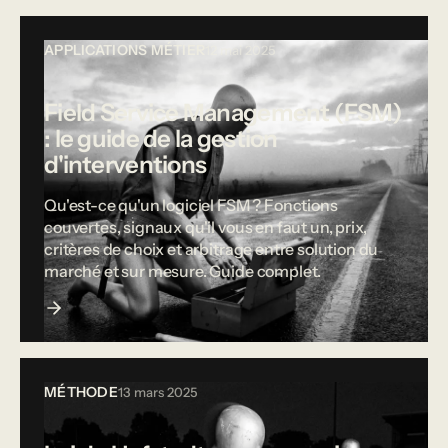
APPLICATIONS MÉTIER
12 mai 2025
Field Service Management (FSM)
: le guide de la gestion
d'interventions
Qu'est-ce qu'un logiciel FSM ? Fonctions
couvertes, signaux qu'il vous en faut un, prix,
critères de choix et arbitrage entre solution du
marché et sur mesure. Guide complet.
MÉTHODE
13 mars 2025