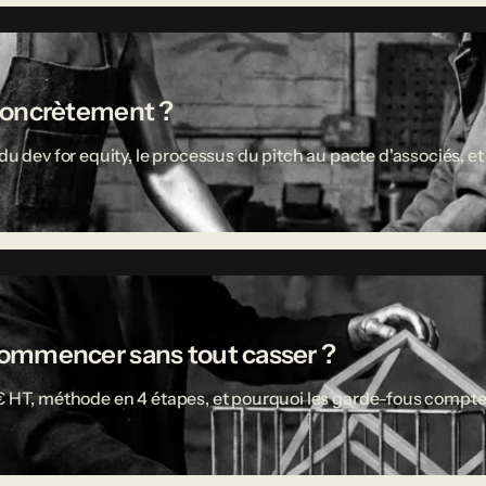
concrètement ?
u dev for equity, le processus du pitch au pacte d'associés, et 
ù commencer sans tout casser ?
 € HT, méthode en 4 étapes, et pourquoi les garde-fous compte