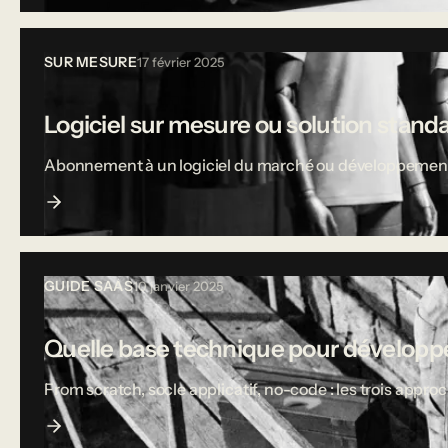
SUR MESURE
17 février 2025
Logiciel sur mesure ou solution stand
Abonnement à un logiciel du marché ou développement sur
GUIDE SAAS
10 janvier 2025
Quelle base technique pour développe
From scratch, socle applicatif, no-code : les trois appro