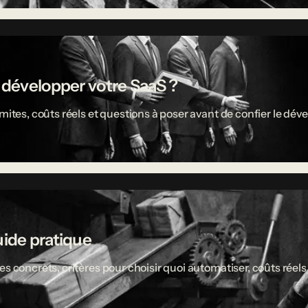
r développer votre SaaS ?
limites, coûts réels et questions à poser avant de confier le 
uide pratique
es concrets, critères pour choisir quoi automatiser, coûts réel