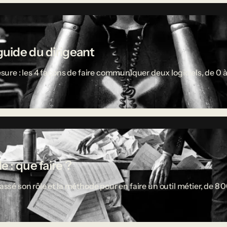
guide du dirigeant
re : les 4 façons de faire communiquer deux logiciels, de 0 à
 : que faire ?
passé son rôle et la méthode pour en faire un outil métier, de 8