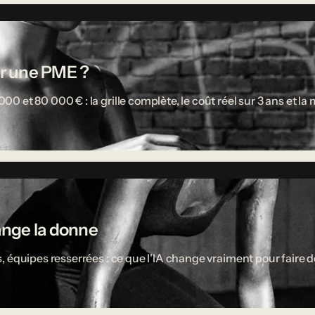
r une PME ?
 et 80 000 € : la grille complète, le coût réel sur 3 ans et l
ange la donne
 équipes resserrées : ce que l'IA change vraiment pour faire d