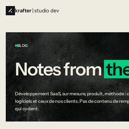
krafter
| studio dev
BLOG
Notes
from
th
Développement SaaS, sur mesure, produit, méthode : c
logiciels et ceux de nos clients. Pas de contenu de rempl
qui codent.