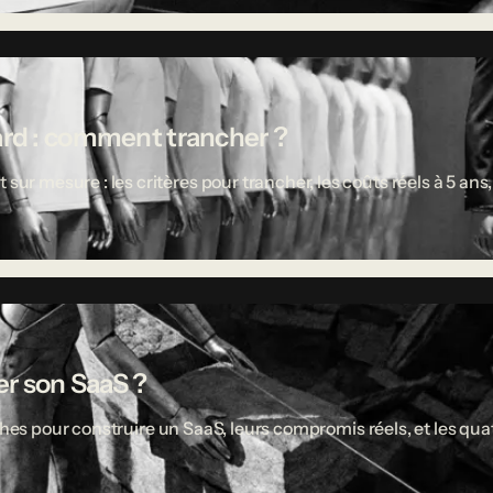
ard : comment trancher ?
 mesure : les critères pour trancher, les coûts réels à 5 ans,
r son SaaS ?
ches pour construire un SaaS, leurs compromis réels, et les quat