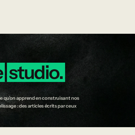
e
studio.
e qu’on apprend en construisant nos
issage : des articles écrits par ceux