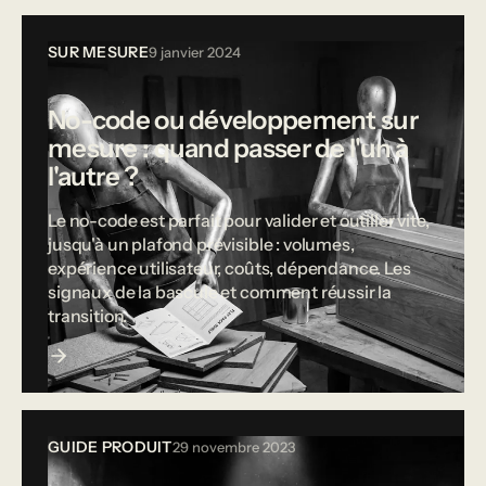
SUR MESURE
9 janvier 2024
No-code ou développement sur
mesure : quand passer de l'un à
l'autre ?
Le no-code est parfait pour valider et outiller vite,
jusqu'à un plafond prévisible : volumes,
expérience utilisateur, coûts, dépendance. Les
signaux de la bascule et comment réussir la
transition.
GUIDE PRODUIT
29 novembre 2023