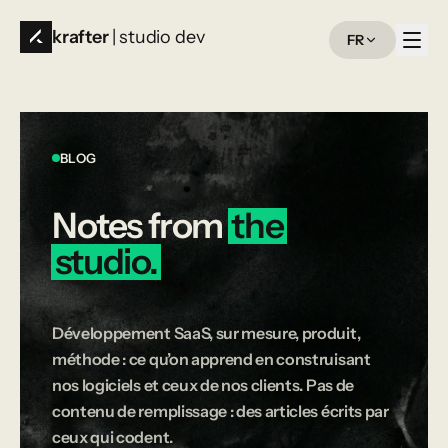
krafter
| studio dev
FR
BLOG
Notes
from
the
studio.
Développement SaaS, sur mesure, produit,
méthode : ce qu’on apprend en construisant
nos logiciels et ceux de nos clients. Pas de
contenu de remplissage : des articles écrits par
ceux qui codent.