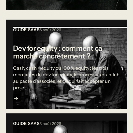
Tous les articles
GUIDE SAAS
6 août 2026
Dev for equity : comment ça
marche concrètement ?
Cash, cash + equity ou 100 % equity : les trois
montages du dev for equity, le processus du pitch
au pacte d'associés, et ce qui fait accepter un
projet.
GUIDE SAAS
3 août 2026