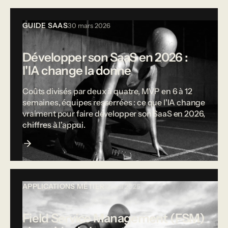
GUIDE SAAS
30 mars 2026
Développer son SaaS en 2026 :
l'IA change la donne
Coûts divisés par deux à quatre, MVP en 6 à 12
semaines, équipes resserrées : ce que l'IA change
vraiment pour faire développer son SaaS en 2026,
chiffres à l'appui.
APPLICATIONS MÉTIER
12 mai 2025
Field Service Management (FSM)