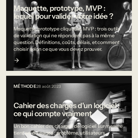
Maquette, prototype, MVP :
lequel pour valider votre idée ?
Maquette, prototype cliquable, MVP : trois outils
de validation qui ne répondent pas à la même
question. Définitions, coûts, délais, et comment
choisir selon ce que vous devez prouver.
MÉTHODE
28 août 2023
Cahier des charges d'un logiciel :
ce qui compte vraiment
Un bon cahier des charges de logiciel sur mesure
tient en dix pages : problème, utilisateurs,