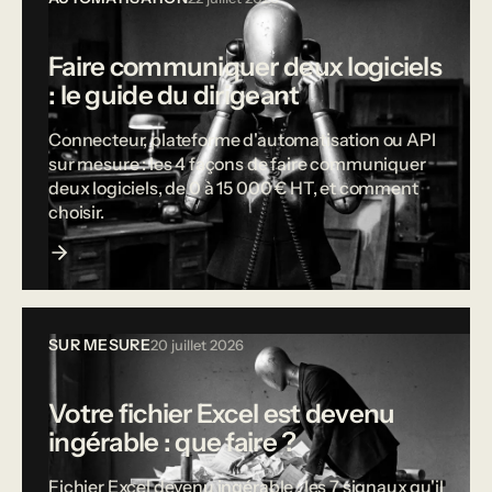
Faire communiquer deux logiciels
: le guide du dirigeant
Connecteur, plateforme d'automatisation ou API
sur mesure : les 4 façons de faire communiquer
deux logiciels, de 0 à 15 000 € HT, et comment
choisir.
SUR MESURE
20 juillet 2026
Votre fichier Excel est devenu
ingérable : que faire ?
Fichier Excel devenu ingérable : les 7 signaux qu'il