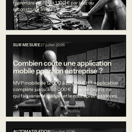
reprendre de 700 à 1 100 € par jour, ou
reconstruire avec l'IA.
SUR MESURE
27 juillet 2026
Combien coûte une application
mobile pour son entreprise ?
MVP mobile de 12 000 à 25 000 € HT, application
complète jusqu'à 60 000 € : la grille de prix, ce
qui fait varier le budget et le coût après les stores.
AUTOMATISATION
22 juillet 2026