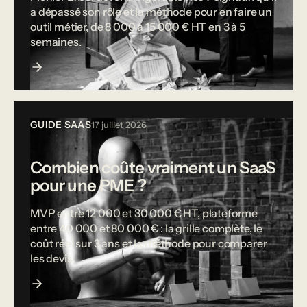
a dépassé son rôle et la méthode pour en faire un
outil métier, de 8 000 à 15 000 € HT en 3 à 5
semaines.
GUIDE SAAS
17 juillet 2026
Combien coûte vraiment un SaaS
pour une PME ?
MVP entre 12 000 et 30 000 € HT, plateforme
entre 40 000 et 80 000 € : la grille complète, le
coût réel sur 3 ans et la méthode pour comparer
les devis.