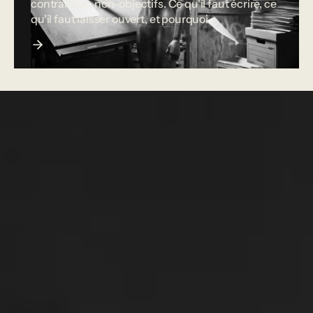
contraintes, non-objectifs. Ce qu'il faut écrire, ce
qu'il faut laisser ouvert, et pourquoi.