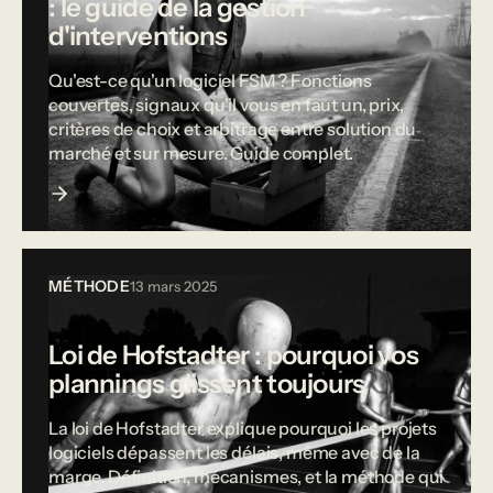
: le guide de la gestion
d'interventions
Qu'est-ce qu'un logiciel FSM ? Fonctions
couvertes, signaux qu'il vous en faut un, prix,
critères de choix et arbitrage entre solution du
marché et sur mesure. Guide complet.
MÉTHODE
13 mars 2025
Loi de Hofstadter : pourquoi vos
plannings glissent toujours
La loi de Hofstadter explique pourquoi les projets
logiciels dépassent les délais, même avec de la
marge. Définition, mécanismes, et la méthode qui