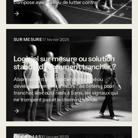
compose avec au lieu de lutter contre.
SUR MESURE
17 février 2025
Logiciel sur mesure ou solution
standard : comment trancher ?
Abonnement à un logiciel du marché ou
développement sur mesure : les critères pour
trancher, les coûts réels à 5 ans, les signaux qui
ne trompent pas et le chemin hybride.
GUIDE SAAS
10 janvier 2025