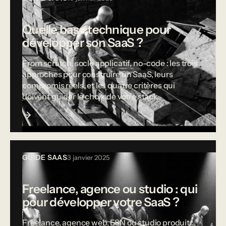
Quelle base technique pour
développer son SaaS ?
From scratch, socle applicatif, no-code : les trois
approches pour construire un SaaS, leurs
compromis réels, et les quatre critères qui
doivent guider le choix de votre stack.
GUIDE SAAS
3 janvier 2025
Freelance, agence ou studio : qui
pour développer votre SaaS ?
Freelance, agence web, ESN ou studio produit :