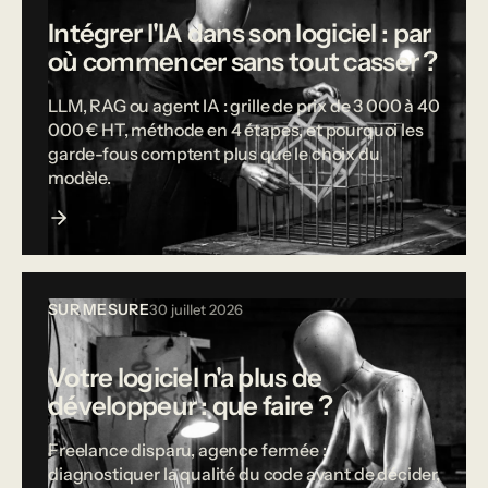
Intégrer l'IA dans son logiciel : par
où commencer sans tout casser ?
LLM, RAG ou agent IA : grille de prix de 3 000 à 40
000 € HT, méthode en 4 étapes, et pourquoi les
garde-fous comptent plus que le choix du
modèle.
SUR MESURE
30 juillet 2026
Votre logiciel n'a plus de
développeur : que faire ?
Freelance disparu, agence fermée :
diagnostiquer la qualité du code avant de décider,