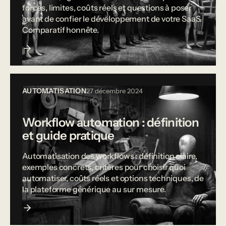
forces, limites, coûts réels et questions à poser
avant de confier le développement de votre SaaS.
Comparatif honnête.
AUTOMATISATION
27 décembre 2024
Workflow automation : définition
et guide pratique
Automatisation des workflows : définition claire,
exemples concrets, critères pour choisir quoi
automatiser, coûts réels et options techniques, de
la plateforme générique au sur mesure.