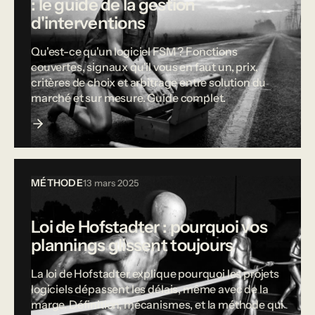
: le guide de la gestion
d'interventions
Qu'est-ce qu'un logiciel FSM ? Fonctions
couvertes, signaux qu'il vous en faut un, prix,
critères de choix et arbitrage entre solution du
marché et sur mesure. Guide complet.
MÉTHODE
13 mars 2025
Loi de Hofstadter : pourquoi vos
plannings glissent toujours
La loi de Hofstadter explique pourquoi les projets
logiciels dépassent les délais, même avec de la
marge. Définition, mécanismes, et la méthode qui