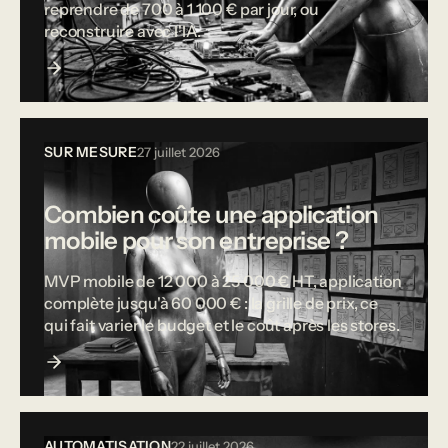
reprendre de 700 à 1 100 € par jour, ou
reconstruire avec l'IA.
SUR MESURE
27 juillet 2026
Combien coûte une application
mobile pour son entreprise ?
MVP mobile de 12 000 à 25 000 € HT, application
complète jusqu'à 60 000 € : la grille de prix, ce
qui fait varier le budget et le coût après les stores.
AUTOMATISATION
22 juillet 2026