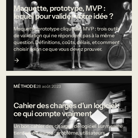
Maquette, prototype, MVP :
lequel pour valider votre idée ?
Maquette, prototype cliquable, MVP : trois outils
de validation qui ne répondent pas à la même
question. Définitions, coûts, délais, et comment
choisir selon ce que vous devez prouver.
MÉTHODE
28 août 2023
Cahier des charges d'un logiciel :
ce qui compte vraiment
Un bon cahier des charges de logiciel sur mesure
tient en dix pages : problème, utilisateurs,