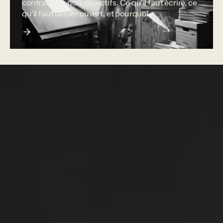
contraintes, non-objectifs. Ce qu'il faut écrire, ce
qu'il faut laisser ouvert, et pourquoi.