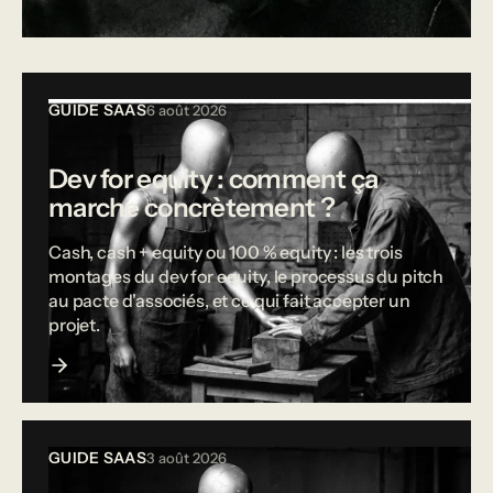
Tous les articles
GUIDE SAAS
6 août 2026
Dev for equity : comment ça
marche concrètement ?
Cash, cash + equity ou 100 % equity : les trois
montages du dev for equity, le processus du pitch
au pacte d'associés, et ce qui fait accepter un
projet.
GUIDE SAAS
3 août 2026