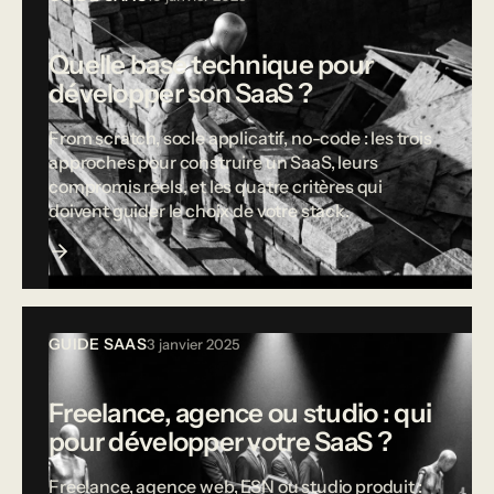
Quelle base technique pour
développer son SaaS ?
From scratch, socle applicatif, no-code : les trois
approches pour construire un SaaS, leurs
compromis réels, et les quatre critères qui
doivent guider le choix de votre stack.
GUIDE SAAS
3 janvier 2025
Freelance, agence ou studio : qui
pour développer votre SaaS ?
Freelance, agence web, ESN ou studio produit :