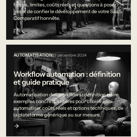
forces, limites, coûts réels et questions à poser
avant de confier le développement de votre SaaS.
Comparatif honnête.
AUTOMATISATION
27 décembre 2024
Workflow automation : définition
et guide pratique
Automatisation des workflows : définition claire,
exemples concrets, critères pour choisir quoi
automatiser, coûts réels et options techniques, de
la plateforme générique au sur mesure.