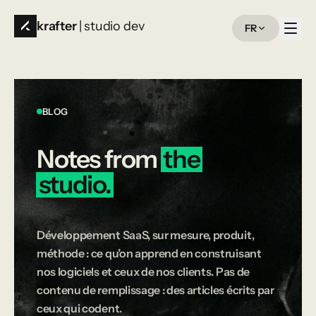
krafter
| studio dev
FR
BLOG
Notes
from
the
studio.
Développement SaaS, sur mesure, produit,
méthode : ce qu’on apprend en construisant
nos logiciels et ceux de nos clients. Pas de
contenu de remplissage : des articles écrits par
ceux qui codent.