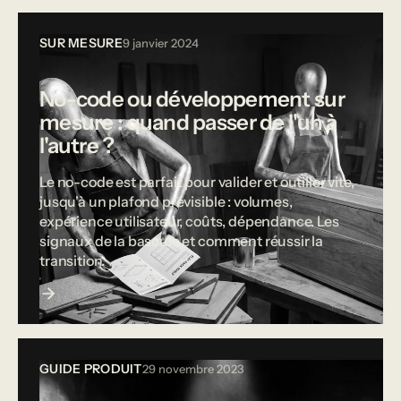
SUR MESURE
9 janvier 2024
No-code ou développement sur
mesure : quand passer de l'un à
l'autre ?
Le no-code est parfait pour valider et outiller vite,
jusqu'à un plafond prévisible : volumes,
expérience utilisateur, coûts, dépendance. Les
signaux de la bascule et comment réussir la
transition.
GUIDE PRODUIT
29 novembre 2023