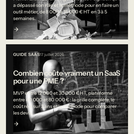
a dépassé son rôle et la méthode pour en faire un
outil métier, de 8 000 à 15 000 € HT en 3 à 5
semaines.
GUIDE SAAS
17 juillet 2026
Combien coûte vraiment un SaaS
pour une PME ?
MVP entre 12 000 et 30 000 € HT, plateforme
entre 40 000 et 80 000 € : la grille complète, le
coût réel sur 3 ans et la méthode pour comparer
les devis.