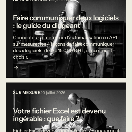
Faire communiquer deux logiciels
: le guide du dirigeant
Connecteur, plateforme d'automatisation ou API
sur mesure : les 4 façons de faire communiquer
deux logiciels, de 0 à 15 000 € HT, et comment
choisir.
SUR MESURE
20 juillet 2026
Votre fichier Excel est devenu
ingérable : que faire ?
Fichier Excel devenu ingérable : les 7 signaux qu'il