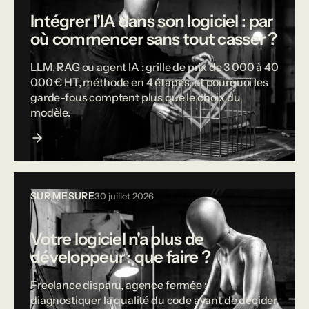
Intégrer l'IA dans son logiciel : par
où commencer sans tout casser ?
LLM, RAG ou agent IA : grille de prix de 3 000 à 40
000 € HT, méthode en 4 étapes, et pourquoi les
garde-fous comptent plus que le choix du
modèle.
SUR MESURE
30 juillet 2026
Votre logiciel n'a plus de
développeur : que faire ?
Freelance disparu, agence fermée :
diagnostiquer la qualité du code avant de décider,