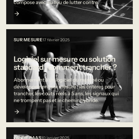
compose avec au lieu de lutter contre.
SUR MESURE
17 février 2025
Logiciel sur mesure ou solution
standard : comment trancher ?
Abonnement à un logiciel du marché ou
développement sur mesure : les critères pour
trancher, les coûts réels à 5 ans, les signaux qui
ne trompent pas et le chemin hybride.
GUIDE SAAS
10 janvier 2025