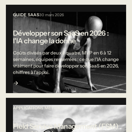
GUIDE SAAS
30 mars 2026
Développer son SaaS en 2026 :
l'IA change la donne
Coûts divisés par deux à quatre, MVP en 6 à 12
semaines, équipes resserrées : ce que l'IA change
vraiment pour faire développer son SaaS en 2026,
chiffres à l'appui.
APPLICATIONS MÉTIER
12 mai 2025
Field Service Management (FSM)