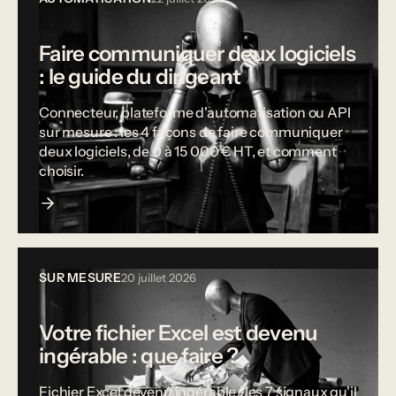
Faire communiquer deux logiciels
: le guide du dirigeant
Connecteur, plateforme d'automatisation ou API
sur mesure : les 4 façons de faire communiquer
deux logiciels, de 0 à 15 000 € HT, et comment
choisir.
SUR MESURE
20 juillet 2026
Votre fichier Excel est devenu
ingérable : que faire ?
Fichier Excel devenu ingérable : les 7 signaux qu'il