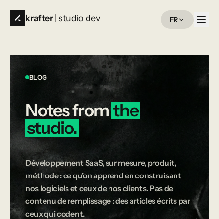
krafter
| studio dev
FR
BLOG
Notes
from
the
studio.
Développement SaaS, sur mesure, produit,
méthode : ce qu’on apprend en construisant
nos logiciels et ceux de nos clients. Pas de
contenu de remplissage : des articles écrits par
ceux qui codent.