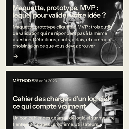
Maquette, prototype, MVP :
lequel pour valider votre idée ?
Maquette, prototype cliquable, MVP : trois outils
de validation qui ne répondent pas à la même
question. Définitions, coûts, délais, et comment
choisir selon ce que vous devez prouver.
MÉTHODE
28 août 2023
Cahier des charges d'un logiciel :
ce qui compte vraiment
Un bon cahier des charges de logiciel sur mesure
tient en dix pages : problème, utilisateurs,