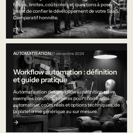
forces, limites, coûts réels et questions à poser
avant de confier le développement de votre SaaS.
Comparatif honnête.
AUTOMATISATION
27 décembre 2024
Workflow automation : définition
et guide pratique
Automatisation des workflows : définition claire,
exemples concrets, critères pour choisir quoi
automatiser, coûts réels et options techniques, de
la plateforme générique au sur mesure.