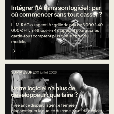
Intégrer l'IA dans son logiciel : par
où commencer sans tout casser ?
LLM, RAG ou agent IA : grille de prix de 3 000 à 40
000 € HT, méthode en 4 étapes, et pourquoi les
garde-fous comptent plus que le choix du
modèle.
SUR MESURE
30 juillet 2026
Votre logiciel n'a plus de
développeur : que faire ?
Freelance disparu, agence fermée :
diagnostiquer la qualité du code avant de décider,