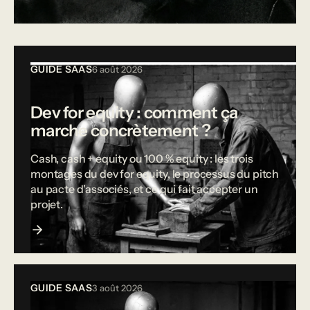
Tous les articles
GUIDE SAAS
6 août 2026
Dev for equity : comment ça
marche concrètement ?
Cash, cash + equity ou 100 % equity : les trois
montages du dev for equity, le processus du pitch
au pacte d'associés, et ce qui fait accepter un
projet.
GUIDE SAAS
3 août 2026