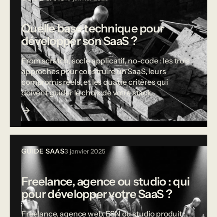
Quelle base technique pour
développer son SaaS ?
From scratch, socle applicatif, no-code : les trois
approches pour construire un SaaS, leurs
compromis réels, et les quatre critères qui
doivent guider le choix de votre stack.
GUIDE SAAS
3 janvier 2025
Freelance, agence ou studio : qui
pour développer votre SaaS ?
Freelance, agence web, ESN ou studio produit :