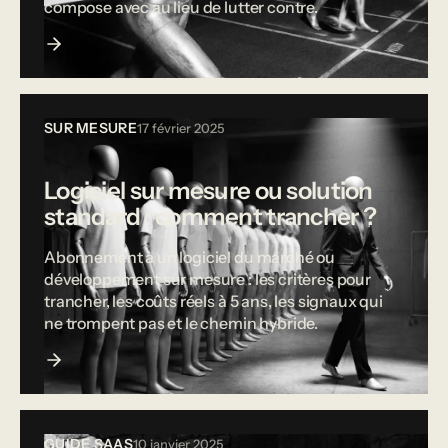
compose avec au lieu de lutter contre.
SUR MESURE
17 février 2025
Logiciel sur mesure ou solution
standard : comment trancher ?
Abonnement à un logiciel du marché ou
développement sur mesure : les critères pour
trancher, les coûts réels à 5 ans, les signaux qui
ne trompent pas et le chemin hybride.
GUIDE SAAS
10 janvier 2025