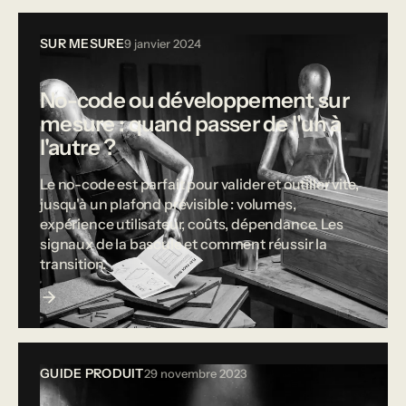
SUR MESURE
9 janvier 2024
No-code ou développement sur
mesure : quand passer de l'un à
l'autre ?
Le no-code est parfait pour valider et outiller vite,
jusqu'à un plafond prévisible : volumes,
expérience utilisateur, coûts, dépendance. Les
signaux de la bascule et comment réussir la
transition.
GUIDE PRODUIT
29 novembre 2023