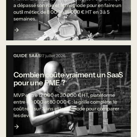
a dépassé son rôle et la méthode pour en faire un
outil métier, de 8 000 à 15 000 € HT en 3 à 5
semaines.
GUIDE SAAS
17 juillet 2026
Combien coûte vraiment un SaaS
pour une PME ?
MVP entre 12 000 et 30 000 € HT, plateforme
entre 40 000 et 80 000 € : la grille complète, le
coût réel sur 3 ans et la méthode pour comparer
les devis.