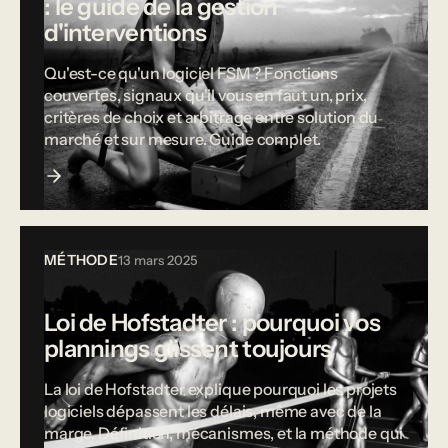
: le guide de la gestion
d'interventions
Qu'est-ce qu'un logiciel FSM ? Fonctions
couvertes, signaux qu'il vous en faut un, prix,
critères de choix et arbitrage entre solution du
marché et sur mesure. Guide complet.
MÉTHODE
13 mars 2025
Loi de Hofstadter : pourquoi vos
plannings glissent toujours
La loi de Hofstadter explique pourquoi les projets
logiciels dépassent les délais, même avec de la
marge. Définition, mécanismes, et la méthode qui