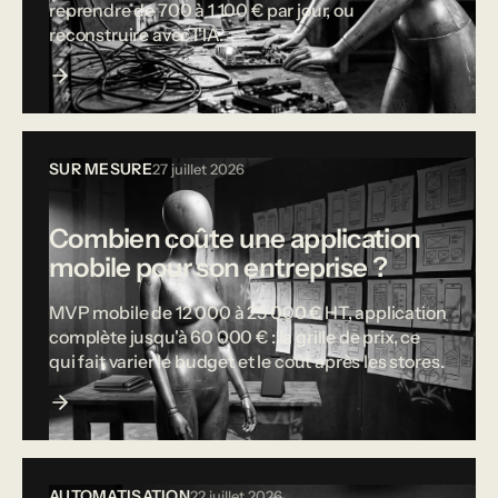
reprendre de 700 à 1 100 € par jour, ou
reconstruire avec l'IA.
SUR MESURE
27 juillet 2026
Combien coûte une application
mobile pour son entreprise ?
MVP mobile de 12 000 à 25 000 € HT, application
complète jusqu'à 60 000 € : la grille de prix, ce
qui fait varier le budget et le coût après les stores.
AUTOMATISATION
22 juillet 2026