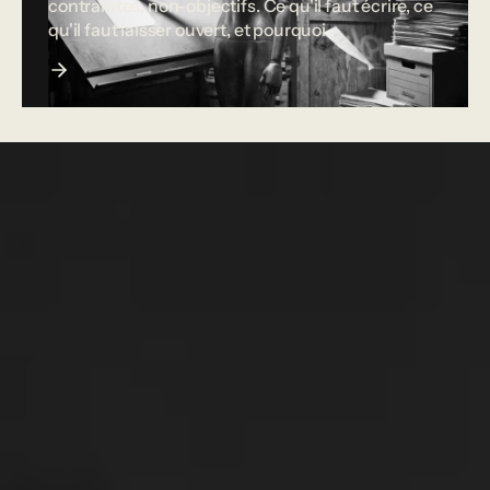
contraintes, non-objectifs. Ce qu'il faut écrire, ce
qu'il faut laisser ouvert, et pourquoi.