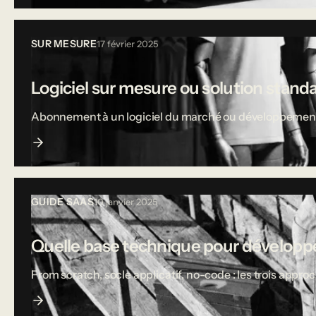
SUR MESURE
17 février 2025
Logiciel sur mesure ou solution stand
Abonnement à un logiciel du marché ou développement sur
GUIDE SAAS
10 janvier 2025
Quelle base technique pour développe
From scratch, socle applicatif, no-code : les trois appro