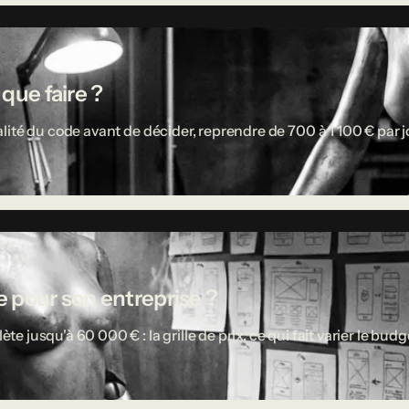
 que faire ?
ité du code avant de décider, reprendre de 700 à 1 100 € par jou
 pour son entreprise ?
usqu'à 60 000 € : la grille de prix, ce qui fait varier le budget