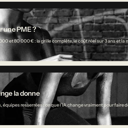
r une PME ?
 et 80 000 € : la grille complète, le coût réel sur 3 ans et l
ange la donne
 équipes resserrées : ce que l'IA change vraiment pour faire d