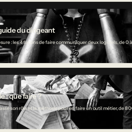
guide du dirigeant
re : les 4 façons de faire communiquer deux logiciels, de 0 à
 : que faire ?
passé son rôle et la méthode pour en faire un outil métier, de 8