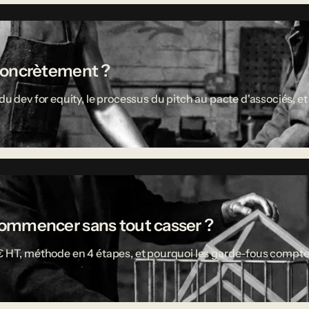
concrètement ?
u dev for equity, le processus du pitch au pacte d'associés, et 
ù commencer sans tout casser ?
 € HT, méthode en 4 étapes, et pourquoi les garde-fous compte