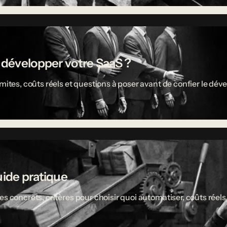
r développer votre SaaS ?
limites, coûts réels et questions à poser avant de confier le 
uide pratique
es concrets, critères pour choisir quoi automatiser, coûts réel