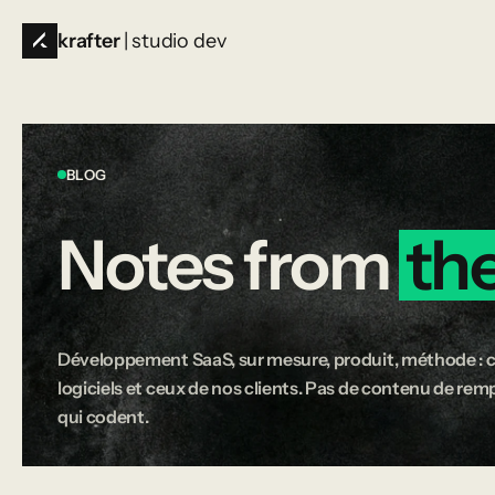
krafter
| studio dev
BLOG
Notes
from
th
Développement SaaS, sur mesure, produit, méthode : c
logiciels et ceux de nos clients. Pas de contenu de rempl
qui codent.