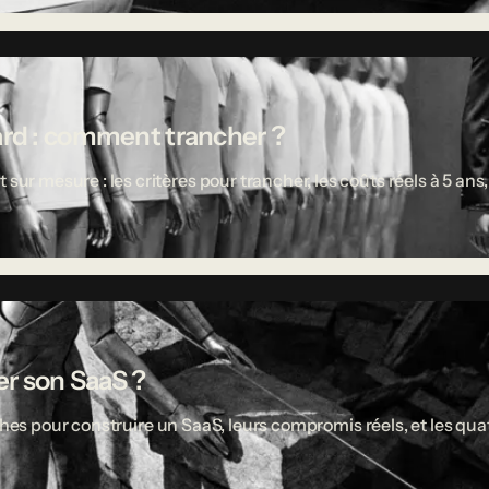
ard : comment trancher ?
 mesure : les critères pour trancher, les coûts réels à 5 ans,
r son SaaS ?
ches pour construire un SaaS, leurs compromis réels, et les quat