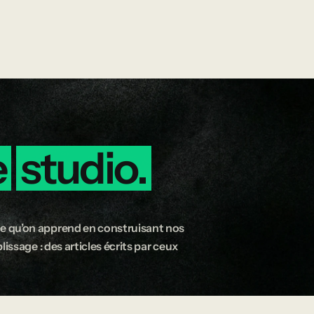
e
studio.
e qu’on apprend en construisant nos
issage : des articles écrits par ceux