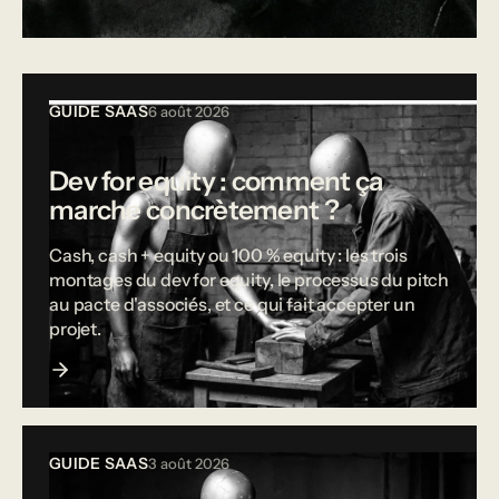
Tous les articles
GUIDE SAAS
6 août 2026
Dev for equity : comment ça
marche concrètement ?
Cash, cash + equity ou 100 % equity : les trois
montages du dev for equity, le processus du pitch
au pacte d'associés, et ce qui fait accepter un
projet.
GUIDE SAAS
3 août 2026