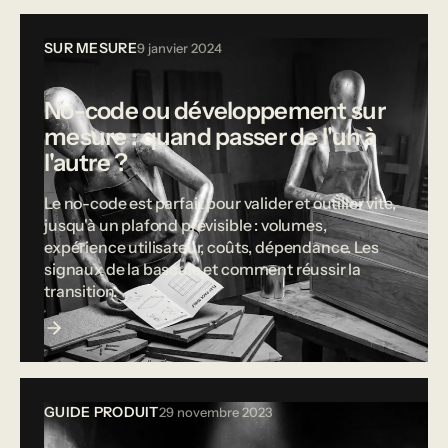
SUR MESURE
9 janvier 2024
No-code ou développement sur
mesure : quand passer de l'un à
l'autre ?
Le no-code est parfait pour valider et outiller vite,
jusqu'à un plafond prévisible : volumes,
expérience utilisateur, coûts, dépendance. Les
signaux de la bascule et comment réussir la
transition.
GUIDE PRODUIT
29 novembre 2023