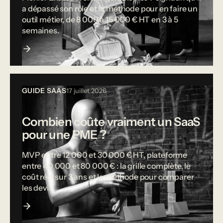
a dépassé son rôle et la méthode pour en faire un
outil métier, de 8 000 à 15 000 € HT en 3 à 5
semaines.
GUIDE SAAS
17 juillet 2026
Combien coûte vraiment un SaaS
pour une PME ?
MVP entre 12 000 et 30 000 € HT, plateforme
entre 40 000 et 80 000 € : la grille complète, le
coût réel sur 3 ans et la méthode pour comparer
les devis.