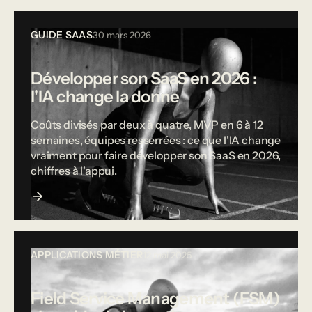
GUIDE SAAS
30 mars 2026
Développer son SaaS en 2026 :
l'IA change la donne
Coûts divisés par deux à quatre, MVP en 6 à 12
semaines, équipes resserrées : ce que l'IA change
vraiment pour faire développer son SaaS en 2026,
chiffres à l'appui.
APPLICATIONS MÉTIER
12 mai 2025
Field Service Management (FSM)