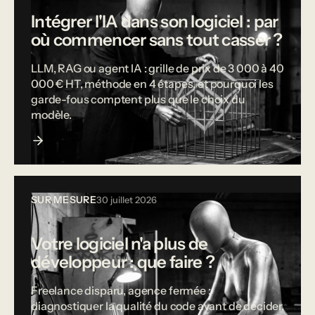
Intégrer l'IA dans son logiciel : par
où commencer sans tout casser ?
LLM, RAG ou agent IA : grille de prix de 3 000 à 40
000 € HT, méthode en 4 étapes, et pourquoi les
garde-fous comptent plus que le choix du
modèle.
SUR MESURE
30 juillet 2026
Votre logiciel n'a plus de
développeur : que faire ?
Freelance disparu, agence fermée :
diagnostiquer la qualité du code avant de décider,