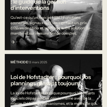
: le guide de la gestion
d'interventions
Qu'est-ce qu'un logiciel FSM ? Fonctions
couvertes, signaux qu'il vous en faut un, prix,
critères de choix et arbitrage entre solution du
marché et sur mesure. Guide complet.
MÉTHODE
13 mars 2025
Loi de Hofstadter : pourquoi vos
plannings glissent toujours
La loi de Hofstadter explique pourquoi les projets
logiciels dépassent les délais, même avec de la
marge. Définition, mécanismes, et la méthode qui