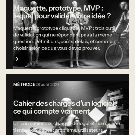
Maquette, prototype, MVP :
lequel pour valider votre idée ?
Maquette, prototype cliquable, MVP : trois outils
de validation qui ne répondent pas à la même
question. Définitions, coûts, délais, et comment
choisir selon ce que vous devez prouver.
MÉTHODE
28 août 2023
Cahier des charges d'un logiciel :
ce qui compte vraiment
Un bon cahier des charges de logiciel sur mesure
tient en dix pages : problème, utilisateurs,