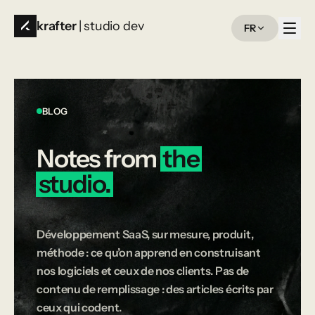
krafter
| studio dev
FR
BLOG
Notes
from
the
studio.
Développement SaaS, sur mesure, produit,
méthode : ce qu’on apprend en construisant
nos logiciels et ceux de nos clients. Pas de
contenu de remplissage : des articles écrits par
ceux qui codent.