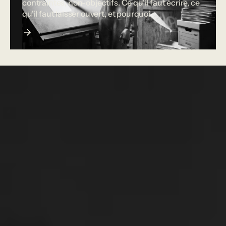
contraintes, non-objectifs. Ce qu'il faut écrire, ce
qu'il faut laisser ouvert, et pourquoi.