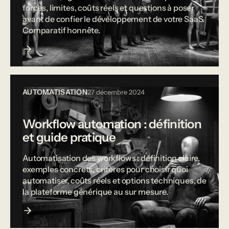
forces, limites, coûts réels et questions à poser
avant de confier le développement de votre SaaS.
Comparatif honnête.
AUTOMATISATION
27 décembre 2024
Workflow automation : définition
et guide pratique
Automatisation des workflows : définition claire,
exemples concrets, critères pour choisir quoi
automatiser, coûts réels et options techniques, de
la plateforme générique au sur mesure.