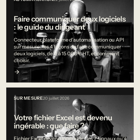
Faire communiquer deux logiciels
: le guide du dirigeant
Connecteur, plateforme d'automatisation ou API
sur mesure : les 4 façons de faire communiquer
deux logiciels, de 0 à 15 000 € HT, et comment
choisir.
SUR MESURE
20 juillet 2026
Votre fichier Excel est devenu
ingérable : que faire ?
Fichier Excel devenu ingérable : les 7 signaux qu'il