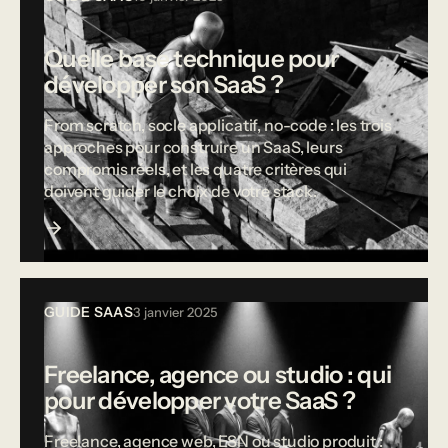
Quelle base technique pour
développer son SaaS ?
From scratch, socle applicatif, no-code : les trois
approches pour construire un SaaS, leurs
compromis réels, et les quatre critères qui
doivent guider le choix de votre stack.
GUIDE SAAS
3 janvier 2025
Freelance, agence ou studio : qui
pour développer votre SaaS ?
Freelance, agence web, ESN ou studio produit :