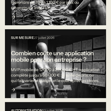
reprendre de 700 à 1 100 € par jour, ou
reconstruire avec l'IA.
SUR MESURE
27 juillet 2026
Combien coûte une application
mobile pour son entreprise ?
MVP mobile de 12 000 à 25 000 € HT, application
complète jusqu'à 60 000 € : la grille de prix, ce
qui fait varier le budget et le coût après les stores.
AUTOMATISATION
22 juillet 2026