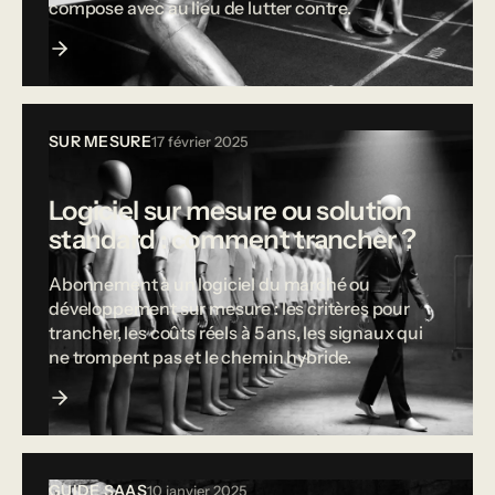
compose avec au lieu de lutter contre.
SUR MESURE
17 février 2025
Logiciel sur mesure ou solution
standard : comment trancher ?
Abonnement à un logiciel du marché ou
développement sur mesure : les critères pour
trancher, les coûts réels à 5 ans, les signaux qui
ne trompent pas et le chemin hybride.
GUIDE SAAS
10 janvier 2025