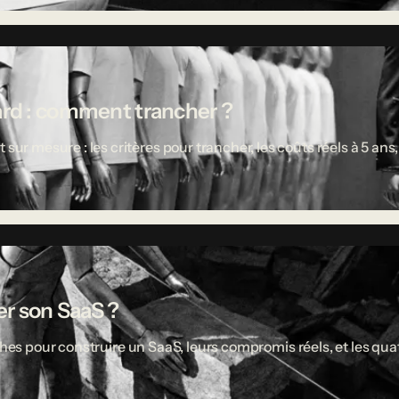
ard : comment trancher ?
 mesure : les critères pour trancher, les coûts réels à 5 ans,
r son SaaS ?
ches pour construire un SaaS, leurs compromis réels, et les quat