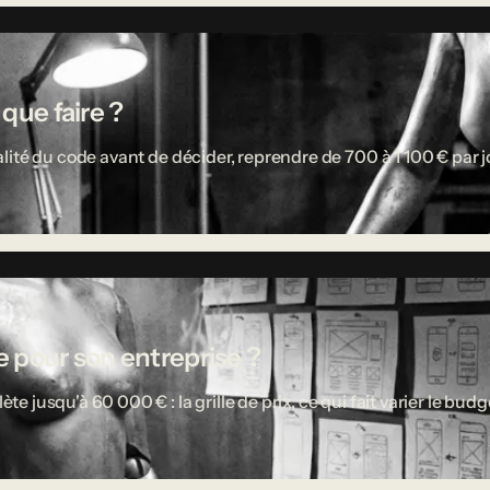
 que faire ?
ité du code avant de décider, reprendre de 700 à 1 100 € par jou
 pour son entreprise ?
usqu'à 60 000 € : la grille de prix, ce qui fait varier le budget