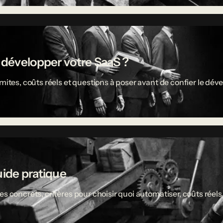
r développer votre SaaS ?
limites, coûts réels et questions à poser avant de confier le 
uide pratique
es concrets, critères pour choisir quoi automatiser, coûts réel