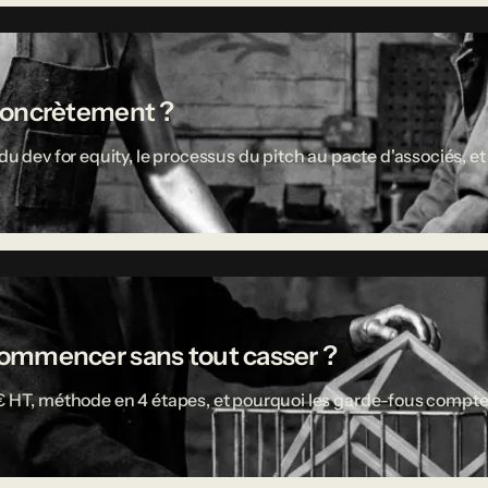
concrètement ?
u dev for equity, le processus du pitch au pacte d'associés, et 
ù commencer sans tout casser ?
 € HT, méthode en 4 étapes, et pourquoi les garde-fous compte