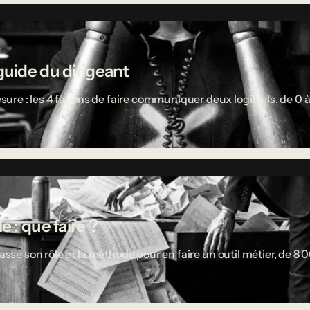
guide du dirigeant
re : les 4 façons de faire communiquer deux logiciels, de 0 à
 : que faire ?
passé son rôle et la méthode pour en faire un outil métier, de 8