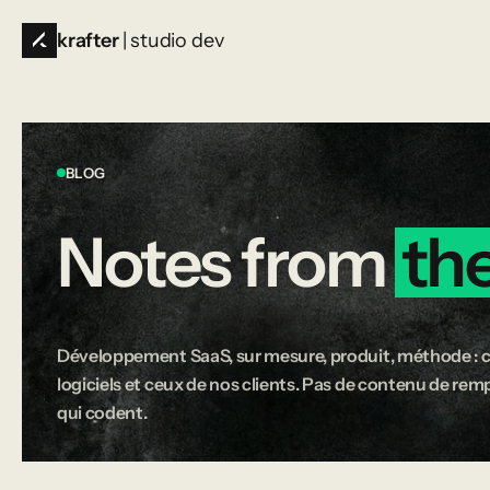
krafter
| studio dev
BLOG
Notes
from
th
Développement SaaS, sur mesure, produit, méthode : c
logiciels et ceux de nos clients. Pas de contenu de rempl
qui codent.