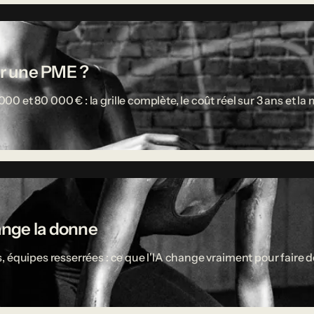
r une PME ?
 et 80 000 € : la grille complète, le coût réel sur 3 ans et l
ange la donne
 équipes resserrées : ce que l'IA change vraiment pour faire d