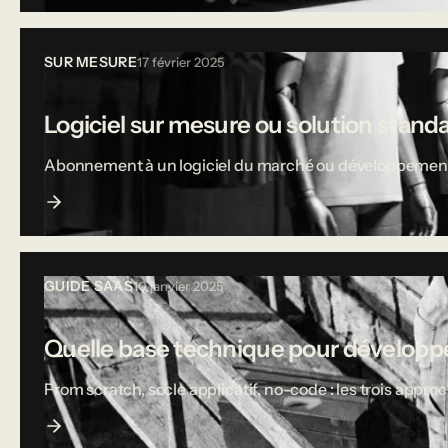
SUR MESURE
17 février 2025
Logiciel sur mesure ou solution stand
Abonnement à un logiciel du marché ou développement sur
GUIDE SAAS
10 janvier 2025
Quelle base technique pour développe
From scratch, socle applicatif, no-code : les trois appro