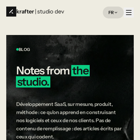
krafter
| studio dev
FR
BLOG
Notes
from
the
studio.
Développement SaaS, sur mesure, produit,
méthode : ce qu’on apprend en construisant
nos logiciels et ceux de nos clients. Pas de
contenu de remplissage : des articles écrits par
ceux qui codent.