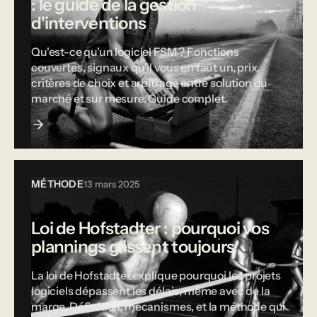
: le guide de la gestion
d'interventions
Qu'est-ce qu'un logiciel FSM ? Fonctions
couvertes, signaux qu'il vous en faut un, prix,
critères de choix et arbitrage entre solution du
marché et sur mesure. Guide complet.
MÉTHODE
13 mars 2025
Loi de Hofstadter : pourquoi vos
plannings glissent toujours
La loi de Hofstadter explique pourquoi les projets
logiciels dépassent les délais, même avec de la
marge. Définition, mécanismes, et la méthode qui