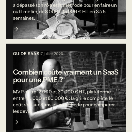
a dépassé son rôle et la méthode pour en faire un
outil métier, de 8 000 à 15 000 € HT en 3 à 5
semaines.
GUIDE SAAS
17 juillet 2026
Combien coûte vraiment un SaaS
pour une PME ?
MVP entre 12 000 et 30 000 € HT, plateforme
entre 40 000 et 80 000 € : la grille complète, le
coût réel sur 3 ans et la méthode pour comparer
les devis.