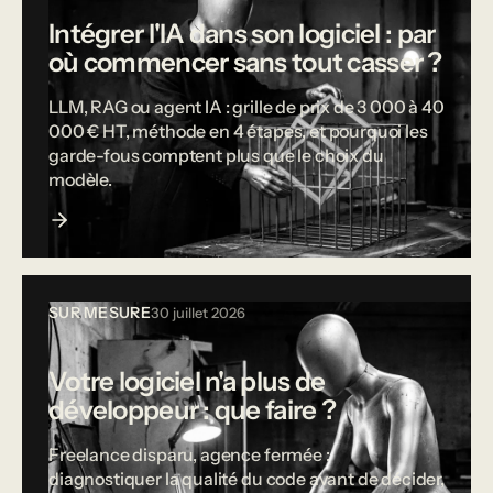
Intégrer l'IA dans son logiciel : par
où commencer sans tout casser ?
LLM, RAG ou agent IA : grille de prix de 3 000 à 40
000 € HT, méthode en 4 étapes, et pourquoi les
garde-fous comptent plus que le choix du
modèle.
SUR MESURE
30 juillet 2026
Votre logiciel n'a plus de
développeur : que faire ?
Freelance disparu, agence fermée :
diagnostiquer la qualité du code avant de décider,