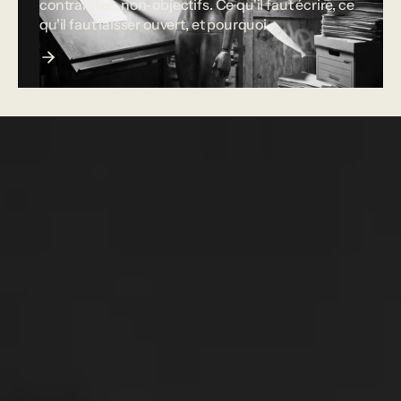
contraintes, non-objectifs. Ce qu'il faut écrire, ce
qu'il faut laisser ouvert, et pourquoi.