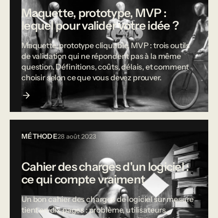
Maquette, prototype, MVP :
lequel pour valider votre idée ?
Maquette, prototype cliquable, MVP : trois outils
de validation qui ne répondent pas à la même
question. Définitions, coûts, délais, et comment
choisir selon ce que vous devez prouver.
MÉTHODE
28 août 2023
Cahier des charges d'un logiciel :
ce qui compte vraiment
Un bon cahier des charges de logiciel sur mesure
tient en dix pages : problème, utilisateurs,