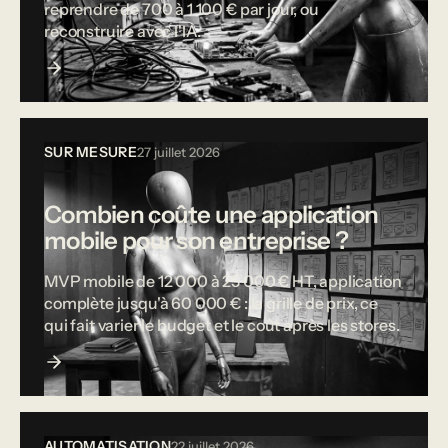
reprendre de 700 à 1 100 € par jour, ou
reconstruire avec l'IA.
SUR MESURE
27 juillet 2026
Combien coûte une application
mobile pour son entreprise ?
MVP mobile de 12 000 à 25 000 € HT, application
complète jusqu'à 60 000 € : la grille de prix, ce
qui fait varier le budget et le coût après les stores.
AUTOMATISATION
22 juillet 2026