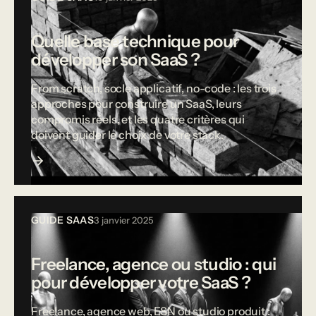
Quelle base technique pour
développer son SaaS ?
From scratch, socle applicatif, no-code : les trois
approches pour construire un SaaS, leurs
compromis réels, et les quatre critères qui
doivent guider le choix de votre stack.
GUIDE SAAS
3 janvier 2025
Freelance, agence ou studio : qui
pour développer votre SaaS ?
Freelance, agence web, ESN ou studio produit :