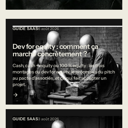
Tous les articles
GUIDE SAAS
6 août 2026
Dev for equity : comment ça
marche concrètement ?
Cash, cash + equity ou 100 % equity : les trois
montages du dev for equity, le processus du pitch
au pacte d'associés, et ce qui fait accepter un
projet.
GUIDE SAAS
3 août 2026