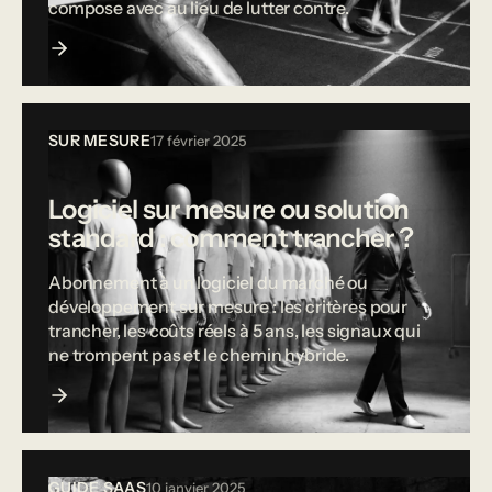
compose avec au lieu de lutter contre.
SUR MESURE
17 février 2025
Logiciel sur mesure ou solution
standard : comment trancher ?
Abonnement à un logiciel du marché ou
développement sur mesure : les critères pour
trancher, les coûts réels à 5 ans, les signaux qui
ne trompent pas et le chemin hybride.
GUIDE SAAS
10 janvier 2025