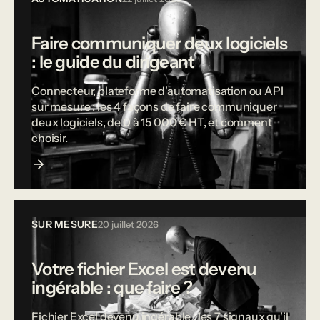
Faire communiquer deux logiciels
: le guide du dirigeant
Connecteur, plateforme d'automatisation ou API
sur mesure : les 4 façons de faire communiquer
deux logiciels, de 0 à 15 000 € HT, et comment
choisir.
SUR MESURE
20 juillet 2026
Votre fichier Excel est devenu
ingérable : que faire ?
Fichier Excel devenu ingérable : les 7 signaux qu'il