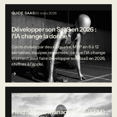
GUIDE SAAS
30 mars 2026
Développer son SaaS en 2026 :
l'IA change la donne
Coûts divisés par deux à quatre, MVP en 6 à 12
semaines, équipes resserrées : ce que l'IA change
vraiment pour faire développer son SaaS en 2026,
chiffres à l'appui.
APPLICATIONS MÉTIER
12 mai 2025
Field Service Management (FSM)