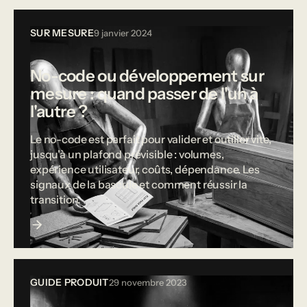
SUR MESURE
9 janvier 2024
No-code ou développement sur
mesure : quand passer de l'un à
l'autre ?
Le no-code est parfait pour valider et outiller vite,
jusqu'à un plafond prévisible : volumes,
expérience utilisateur, coûts, dépendance. Les
signaux de la bascule et comment réussir la
transition.
GUIDE PRODUIT
29 novembre 2023