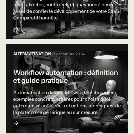
forces, limites, coûts réels et questions à poser
avant de confier le développement de votre SaaS.
Comparatif honnête.
AUTOMATISATION
27 décembre 2024
Workflow automation : définition
et guide pratique
Automatisation des workflows : définition claire,
exemples concrets, critères pour choisir quoi
automatiser, coûts réels et options techniques, de
la plateforme générique au sur mesure.