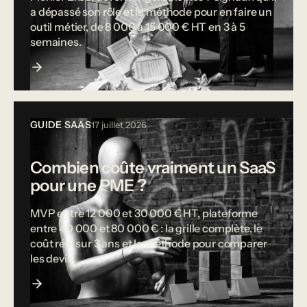
a dépassé son rôle et la méthode pour en faire un
outil métier, de 8 000 à 15 000 € HT en 3 à 5
semaines.
GUIDE SAAS
17 juillet 2026
Combien coûte vraiment un SaaS
pour une PME ?
MVP entre 12 000 et 30 000 € HT, plateforme
entre 40 000 et 80 000 € : la grille complète, le
coût réel sur 3 ans et la méthode pour comparer
les devis.