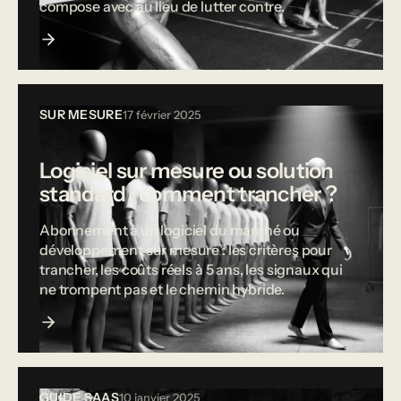
compose avec au lieu de lutter contre.
SUR MESURE
17 février 2025
Logiciel sur mesure ou solution
standard : comment trancher ?
Abonnement à un logiciel du marché ou
développement sur mesure : les critères pour
trancher, les coûts réels à 5 ans, les signaux qui
ne trompent pas et le chemin hybride.
GUIDE SAAS
10 janvier 2025