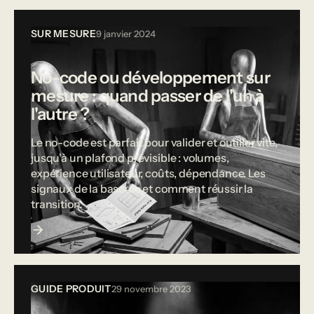
SUR MESURE
9 janvier 2024
No-code ou développement sur
mesure : quand passer de l'un à
l'autre ?
Le no-code est parfait pour valider et outiller vite,
jusqu'à un plafond prévisible : volumes,
expérience utilisateur, coûts, dépendance. Les
signaux de la bascule et comment réussir la
transition.
GUIDE PRODUIT
29 novembre 2023