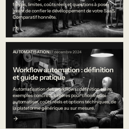
forces, limites, coûts réels et questions à poser
avant de confier le développement de votre SaaS.
Comparatif honnête.
AUTOMATISATION
27 décembre 2024
Workflow automation : définition
et guide pratique
Automatisation des workflows : définition claire,
exemples concrets, critères pour choisir quoi
automatiser, coûts réels et options techniques, de
la plateforme générique au sur mesure.