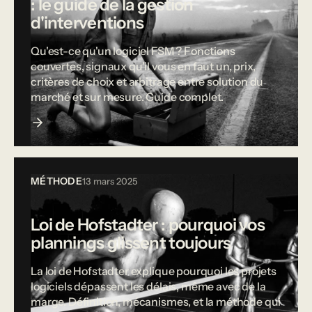
: le guide de la gestion
d'interventions
Qu'est-ce qu'un logiciel FSM ? Fonctions
couvertes, signaux qu'il vous en faut un, prix,
critères de choix et arbitrage entre solution du
marché et sur mesure. Guide complet.
MÉTHODE
13 mars 2025
Loi de Hofstadter : pourquoi vos
plannings glissent toujours
La loi de Hofstadter explique pourquoi les projets
logiciels dépassent les délais, même avec de la
marge. Définition, mécanismes, et la méthode qui