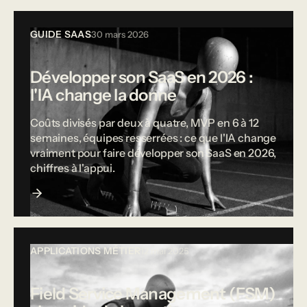
GUIDE SAAS
30 mars 2026
Développer son SaaS en 2026 :
l'IA change la donne
Coûts divisés par deux à quatre, MVP en 6 à 12
semaines, équipes resserrées : ce que l'IA change
vraiment pour faire développer son SaaS en 2026,
chiffres à l'appui.
APPLICATIONS MÉTIER
12 mai 2025
Field Service Management (FSM)