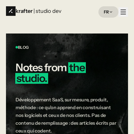
krafter
| studio dev
FR
BLOG
Notes
from
the
studio.
Développement SaaS, sur mesure, produit,
méthode : ce qu’on apprend en construisant
nos logiciels et ceux de nos clients. Pas de
contenu de remplissage : des articles écrits par
ceux qui codent.