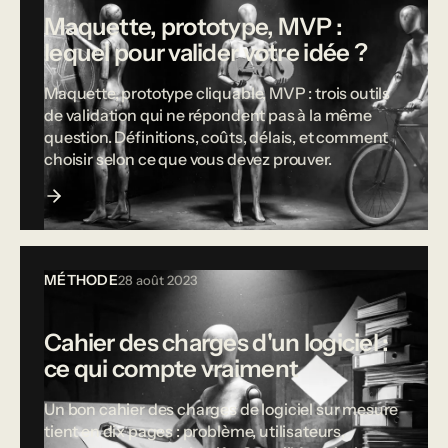
Maquette, prototype, MVP :
lequel pour valider votre idée ?
Maquette, prototype cliquable, MVP : trois outils
de validation qui ne répondent pas à la même
question. Définitions, coûts, délais, et comment
choisir selon ce que vous devez prouver.
MÉTHODE
28 août 2023
Cahier des charges d'un logiciel :
ce qui compte vraiment
Un bon cahier des charges de logiciel sur mesure
tient en dix pages : problème, utilisateurs,