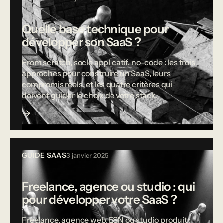
Quelle base technique pour
développer son SaaS ?
From scratch, socle applicatif, no-code : les trois
approches pour construire un SaaS, leurs
compromis réels, et les quatre critères qui
doivent guider le choix de votre stack.
GUIDE SAAS
3 janvier 2025
Freelance, agence ou studio : qui
pour développer votre SaaS ?
Freelance, agence web, ESN ou studio produit :