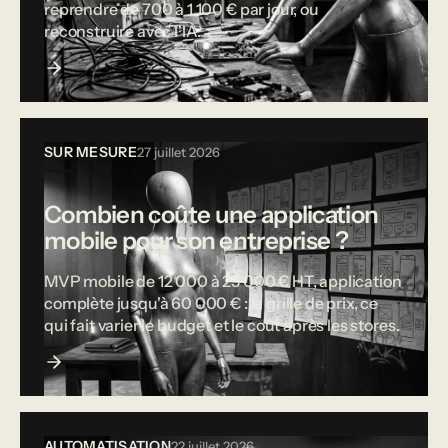
reprendre de 700 à 1 100 € par jour, ou
reconstruire avec l'IA.
SUR MESURE
27 juillet 2026
Combien coûte une application
mobile pour son entreprise ?
MVP mobile de 12 000 à 25 000 € HT, application
complète jusqu'à 60 000 € : la grille de prix, ce
qui fait varier le budget et le coût après les stores.
AUTOMATISATION
22 juillet 2026