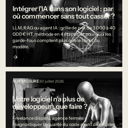
Intégrer l'IA dans son logiciel : par
où commencer sans tout casser ?
LLM, RAG ou agent IA : grille de prix de 3 000 à 40
000 € HT, méthode en 4 étapes, et pourquoi les
garde-fous comptent plus que le choix du
modèle.
SUR MESURE
30 juillet 2026
Votre logiciel n'a plus de
développeur : que faire ?
Freelance disparu, agence fermée :
diagnostiquer la qualité du code avant de décider,