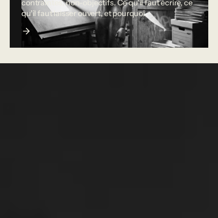
contraintes, non-objectifs. Ce qu'il faut écrire, ce
qu'il faut laisser ouvert, et pourquoi.