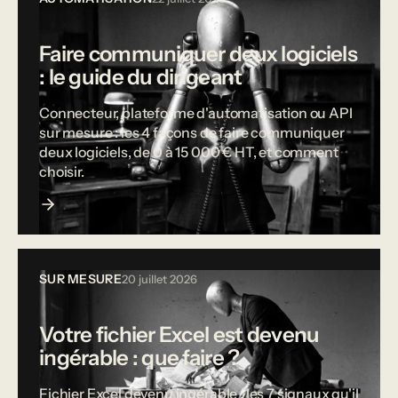
Faire communiquer deux logiciels
: le guide du dirigeant
Connecteur, plateforme d'automatisation ou API
sur mesure : les 4 façons de faire communiquer
deux logiciels, de 0 à 15 000 € HT, et comment
choisir.
SUR MESURE
20 juillet 2026
Votre fichier Excel est devenu
ingérable : que faire ?
Fichier Excel devenu ingérable : les 7 signaux qu'il