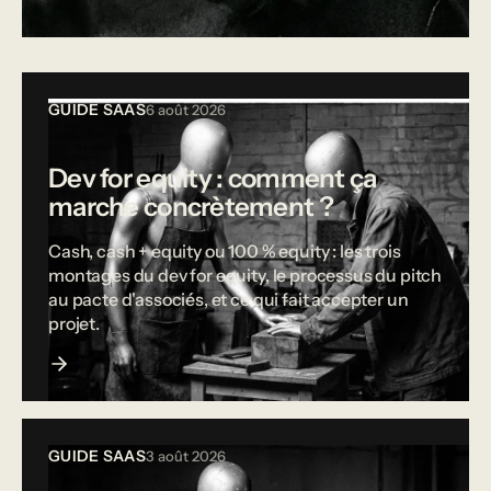
Tous les articles
GUIDE SAAS
6 août 2026
Dev for equity : comment ça
marche concrètement ?
Cash, cash + equity ou 100 % equity : les trois
montages du dev for equity, le processus du pitch
au pacte d'associés, et ce qui fait accepter un
projet.
GUIDE SAAS
3 août 2026