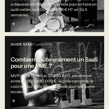
a dépassé son rôle et la méthode pour en faire un
outil métier, de 8 000 à 15 000 € HT en 3 à 5
semaines.
GUIDE SAAS
17 juillet 2026
Combien coûte vraiment un SaaS
pour une PME ?
MVP entre 12 000 et 30 000 € HT, plateforme
entre 40 000 et 80 000 € : la grille complète, le
coût réel sur 3 ans et la méthode pour comparer
les devis.