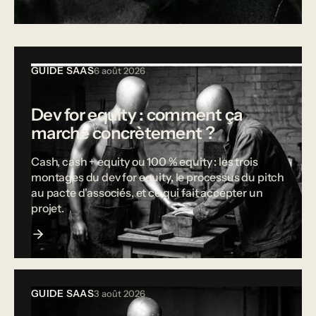
Tous les articles
GUIDE SAAS
6 août 2026
Dev for equity : comment ça
marche concrètement ?
Cash, cash + equity ou 100 % equity : les trois
montages du dev for equity, le processus du pitch
au pacte d'associés, et ce qui fait accepter un
projet.
GUIDE SAAS
3 août 2026