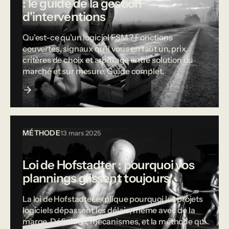
: le guide de la gestion
d'interventions
Qu'est-ce qu'un logiciel FSM ? Fonctions
couvertes, signaux qu'il vous en faut un, prix,
critères de choix et arbitrage entre solution du
marché et sur mesure. Guide complet.
MÉTHODE
13 mars 2025
Loi de Hofstadter : pourquoi vos
plannings glissent toujours
La loi de Hofstadter explique pourquoi les projets
logiciels dépassent les délais, même avec de la
marge. Définition, mécanismes, et la méthode qui