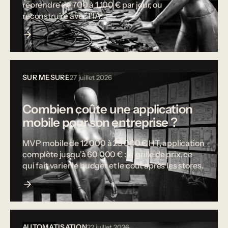
reprendre de 700 à 1 100 € par jour, ou
reconstruire avec l'IA.
SUR MESURE
27 juillet 2026
Combien coûte une application
mobile pour son entreprise ?
MVP mobile de 12 000 à 25 000 € HT, application
complète jusqu'à 60 000 € : la grille de prix, ce
qui fait varier le budget et le coût après les stores.
AUTOMATISATION
22 juillet 2026