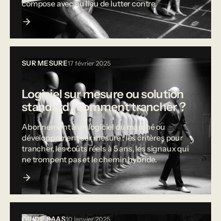
compose avec au lieu de lutter contre.
SUR MESURE
17 février 2025
Logiciel sur mesure ou solution
standard : comment trancher ?
Abonnement à un logiciel du marché ou
développement sur mesure : les critères pour
trancher, les coûts réels à 5 ans, les signaux qui
ne trompent pas et le chemin hybride.
GUIDE SAAS
10 janvier 2025