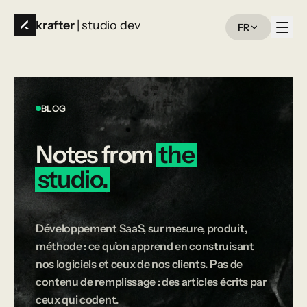
krafter
| studio dev
FR
BLOG
Notes
from
the
studio.
Développement SaaS, sur mesure, produit,
méthode : ce qu’on apprend en construisant
nos logiciels et ceux de nos clients. Pas de
contenu de remplissage : des articles écrits par
ceux qui codent.