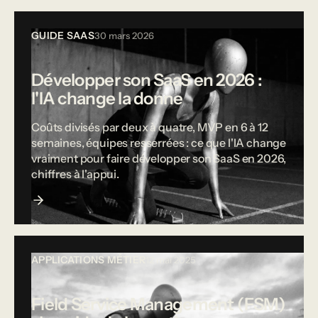
GUIDE SAAS
30 mars 2026
Développer son SaaS en 2026 :
l'IA change la donne
Coûts divisés par deux à quatre, MVP en 6 à 12
semaines, équipes resserrées : ce que l'IA change
vraiment pour faire développer son SaaS en 2026,
chiffres à l'appui.
APPLICATIONS MÉTIER
12 mai 2025
Field Service Management (FSM)