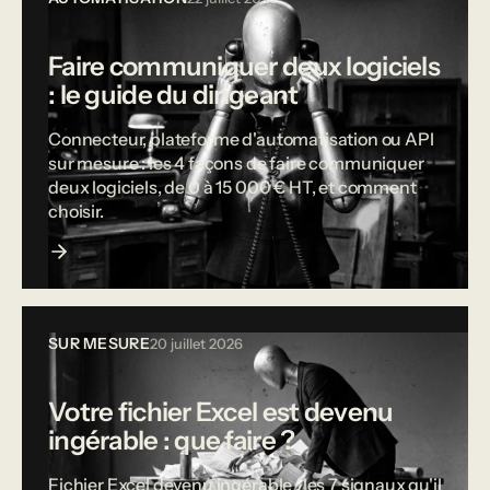
Faire communiquer deux logiciels
: le guide du dirigeant
Connecteur, plateforme d'automatisation ou API
sur mesure : les 4 façons de faire communiquer
deux logiciels, de 0 à 15 000 € HT, et comment
choisir.
SUR MESURE
20 juillet 2026
Votre fichier Excel est devenu
ingérable : que faire ?
Fichier Excel devenu ingérable : les 7 signaux qu'il