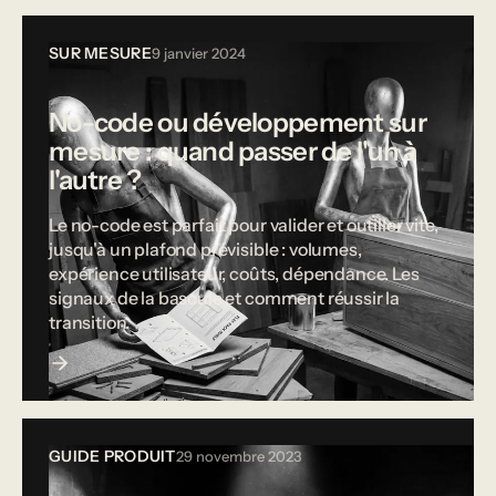
SUR MESURE
9 janvier 2024
No-code ou développement sur
mesure : quand passer de l'un à
l'autre ?
Le no-code est parfait pour valider et outiller vite,
jusqu'à un plafond prévisible : volumes,
expérience utilisateur, coûts, dépendance. Les
signaux de la bascule et comment réussir la
transition.
GUIDE PRODUIT
29 novembre 2023