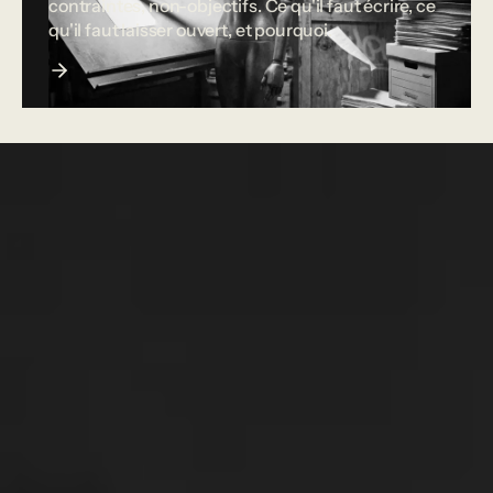
contraintes, non-objectifs. Ce qu'il faut écrire, ce
qu'il faut laisser ouvert, et pourquoi.