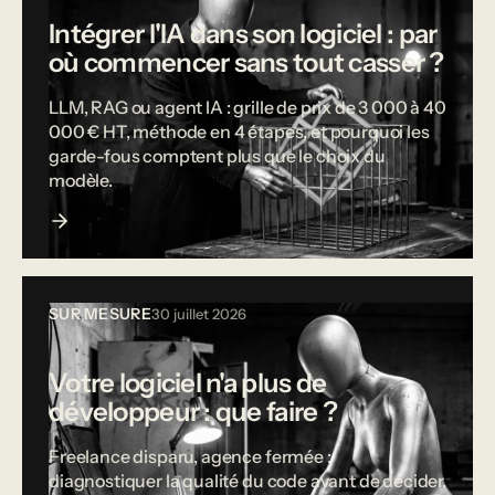
Intégrer l'IA dans son logiciel : par
où commencer sans tout casser ?
LLM, RAG ou agent IA : grille de prix de 3 000 à 40
000 € HT, méthode en 4 étapes, et pourquoi les
garde-fous comptent plus que le choix du
modèle.
SUR MESURE
30 juillet 2026
Votre logiciel n'a plus de
développeur : que faire ?
Freelance disparu, agence fermée :
diagnostiquer la qualité du code avant de décider,