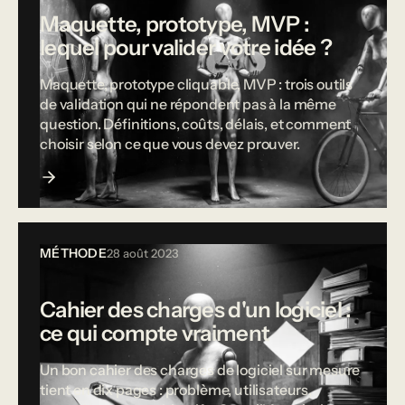
Maquette, prototype, MVP :
lequel pour valider votre idée ?
Maquette, prototype cliquable, MVP : trois outils
de validation qui ne répondent pas à la même
question. Définitions, coûts, délais, et comment
choisir selon ce que vous devez prouver.
MÉTHODE
28 août 2023
Cahier des charges d'un logiciel :
ce qui compte vraiment
Un bon cahier des charges de logiciel sur mesure
tient en dix pages : problème, utilisateurs,