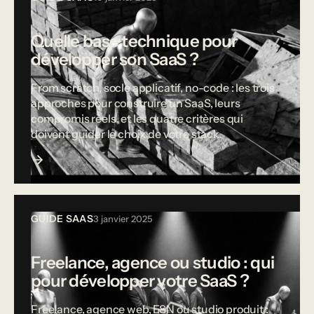
Quelle base technique pour
développer son SaaS ?
From scratch, socle applicatif, no-code : les trois
approches pour construire un SaaS, leurs
compromis réels, et les quatre critères qui
doivent guider le choix de votre stack.
GUIDE SAAS
3 janvier 2025
Freelance, agence ou studio : qui
pour développer votre SaaS ?
Freelance, agence web, ESN ou studio produit :