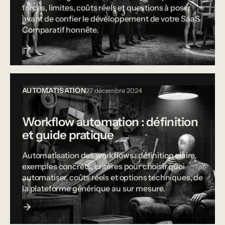
forces, limites, coûts réels et questions à poser
avant de confier le développement de votre SaaS.
Comparatif honnête.
AUTOMATISATION
27 décembre 2024
Workflow automation : définition
et guide pratique
Automatisation des workflows : définition claire,
exemples concrets, critères pour choisir quoi
automatiser, coûts réels et options techniques, de
la plateforme générique au sur mesure.