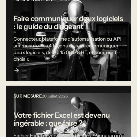
Faire communiquer deux logiciels
: le guide du dirigeant
Connecteur, plateforme d'automatisation ou API
sur mesure : les 4 façons de faire communiquer
deux logiciels, de 0 à 15 000 € HT, et comment
choisir.
SUR MESURE
20 juillet 2026
Votre fichier Excel est devenu
ingérable : que faire ?
Fichier Excel devenu ingérable : les 7 signaux qu'il