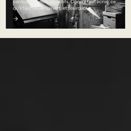
contraintes, non-objectifs. Ce qu'il faut écrire, ce
qu'il faut laisser ouvert, et pourquoi.