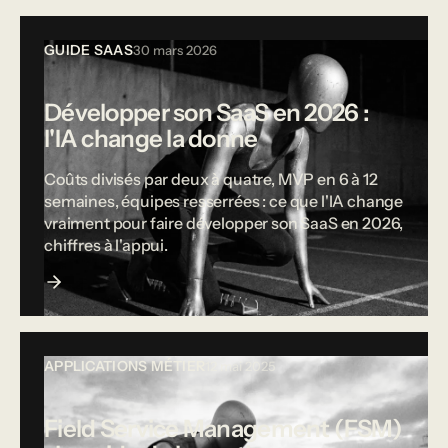
GUIDE SAAS
30 mars 2026
Développer son SaaS en 2026 :
l'IA change la donne
Coûts divisés par deux à quatre, MVP en 6 à 12
semaines, équipes resserrées : ce que l'IA change
vraiment pour faire développer son SaaS en 2026,
chiffres à l'appui.
APPLICATIONS MÉTIER
12 mai 2025
Field Service Management (FSM)