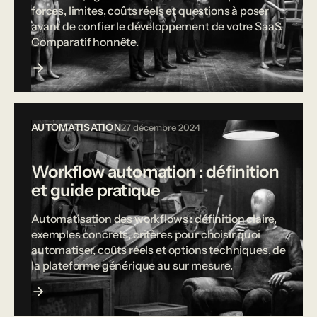
forces, limites, coûts réels et questions à poser
avant de confier le développement de votre SaaS.
Comparatif honnête.
AUTOMATISATION
27 décembre 2024
Workflow automation : définition
et guide pratique
Automatisation des workflows : définition claire,
exemples concrets, critères pour choisir quoi
automatiser, coûts réels et options techniques, de
la plateforme générique au sur mesure.