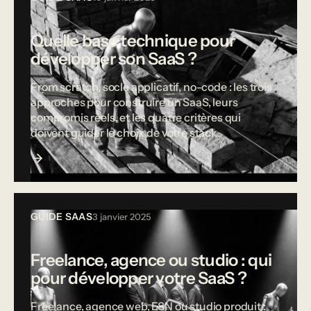
Quelle base technique pour
développer son SaaS ?
From scratch, socle applicatif, no-code : les trois
approches pour construire un SaaS, leurs
compromis réels, et les quatre critères qui
doivent guider le choix de votre stack.
GUIDE SAAS
3 janvier 2025
Freelance, agence ou studio : qui
pour développer votre SaaS ?
Freelance, agence web, ESN ou studio produit :