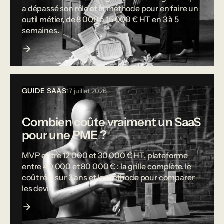
a dépassé son rôle et la méthode pour en faire un
outil métier, de 8 000 à 15 000 € HT en 3 à 5
semaines.
GUIDE SAAS
17 juillet 2026
Combien coûte vraiment un SaaS
pour une PME ?
MVP entre 12 000 et 30 000 € HT, plateforme
entre 40 000 et 80 000 € : la grille complète, le
coût réel sur 3 ans et la méthode pour comparer
les devis.