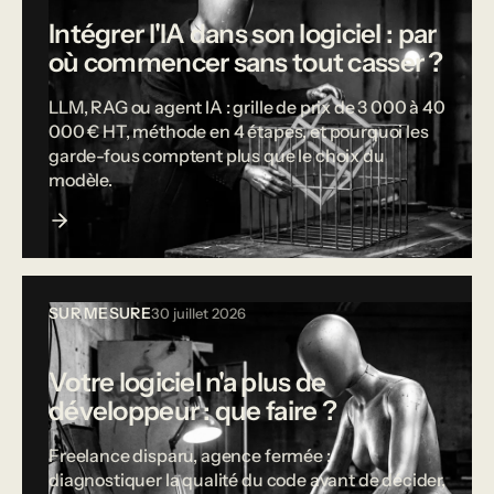
Intégrer l'IA dans son logiciel : par
où commencer sans tout casser ?
LLM, RAG ou agent IA : grille de prix de 3 000 à 40
000 € HT, méthode en 4 étapes, et pourquoi les
garde-fous comptent plus que le choix du
modèle.
SUR MESURE
30 juillet 2026
Votre logiciel n'a plus de
développeur : que faire ?
Freelance disparu, agence fermée :
diagnostiquer la qualité du code avant de décider,