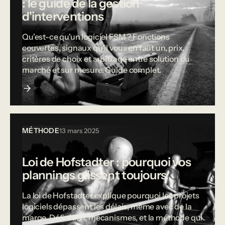
: le guide de la gestion
d'interventions
Qu'est-ce qu'un logiciel FSM ? Fonctions
couvertes, signaux qu'il vous en faut un, prix,
critères de choix et arbitrage entre solution du
marché et sur mesure. Guide complet.
MÉTHODE
13 mars 2025
Loi de Hofstadter : pourquoi vos
plannings glissent toujours
La loi de Hofstadter explique pourquoi les projets
logiciels dépassent les délais, même avec de la
marge. Définition, mécanismes, et la méthode qui