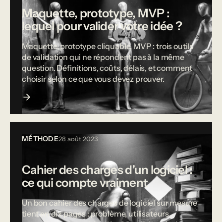
Maquette, prototype, MVP :
lequel pour valider votre idée ?
Maquette, prototype cliquable, MVP : trois outils
de validation qui ne répondent pas à la même
question. Définitions, coûts, délais, et comment
choisir selon ce que vous devez prouver.
MÉTHODE
28 août 2023
Cahier des charges d'un logiciel :
ce qui compte vraiment
Un bon cahier des charges de logiciel sur mesure
tient en dix pages : problème, utilisateurs,