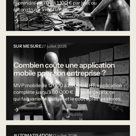
reprendre de 700 à 1 100 € par jour, ou
reconstruire avec l'IA.
SUR MESURE
27 juillet 2026
Combien coûte une application
mobile pour son entreprise ?
MVP mobile de 12 000 à 25 000 € HT, application
complète jusqu'à 60 000 € : la grille de prix, ce
qui fait varier le budget et le coût après les stores.
AUTOMATISATION
22 juillet 2026