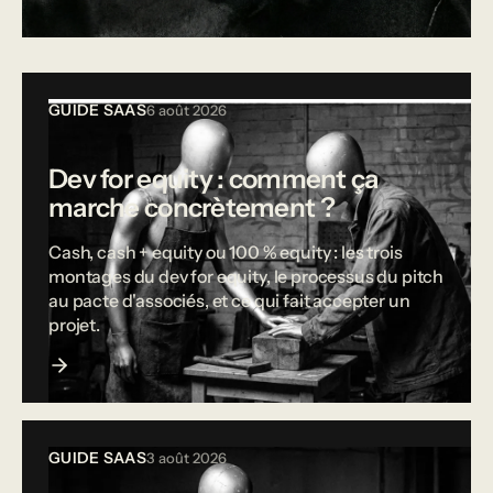
Tous les articles
GUIDE SAAS
6 août 2026
Dev for equity : comment ça
marche concrètement ?
Cash, cash + equity ou 100 % equity : les trois
montages du dev for equity, le processus du pitch
au pacte d'associés, et ce qui fait accepter un
projet.
GUIDE SAAS
3 août 2026