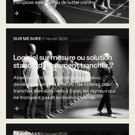
compose avec au lieu de lutter contre.
SUR MESURE
17 février 2025
Logiciel sur mesure ou solution
standard : comment trancher ?
Abonnement à un logiciel du marché ou
développement sur mesure : les critères pour
trancher, les coûts réels à 5 ans, les signaux qui
ne trompent pas et le chemin hybride.
GUIDE SAAS
10 janvier 2025