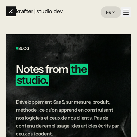
krafter
| studio dev
FR
BLOG
Notes
from
the
studio.
Développement SaaS, sur mesure, produit,
méthode : ce qu’on apprend en construisant
nos logiciels et ceux de nos clients. Pas de
contenu de remplissage : des articles écrits par
ceux qui codent.