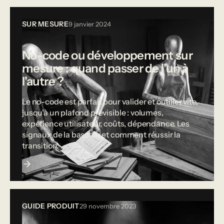
SUR MESURE
9 janvier 2024
No-code ou développement sur
mesure : quand passer de l'un à
l'autre ?
Le no-code est parfait pour valider et outiller vite,
jusqu'à un plafond prévisible : volumes,
expérience utilisateur, coûts, dépendance. Les
signaux de la bascule et comment réussir la
transition.
GUIDE PRODUIT
29 novembre 2023