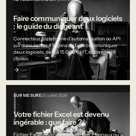
Faire communiquer deux logiciels
: le guide du dirigeant
Connecteur, plateforme d'automatisation ou API
sur mesure : les 4 façons de faire communiquer
deux logiciels, de 0 à 15 000 € HT, et comment
choisir.
SUR MESURE
20 juillet 2026
Votre fichier Excel est devenu
ingérable : que faire ?
Fichier Excel devenu ingérable : les 7 signaux qu'il