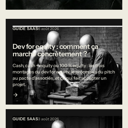
Tous les articles
GUIDE SAAS
6 août 2026
Dev for equity : comment ça
marche concrètement ?
Cash, cash + equity ou 100 % equity : les trois
montages du dev for equity, le processus du pitch
au pacte d'associés, et ce qui fait accepter un
projet.
GUIDE SAAS
3 août 2026