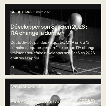
GUIDE SAAS
30 mars 2026
Développer son SaaS en 2026 :
l'IA change la donne
Coûts divisés par deux à quatre, MVP en 6 à 12
semaines, équipes resserrées : ce que l'IA change
vraiment pour faire développer son SaaS en 2026,
chiffres à l'appui.
APPLICATIONS MÉTIER
12 mai 2025
Field Service Management (FSM)