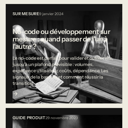
SUR MESURE
9 janvier 2024
No-code ou développement sur
mesure : quand passer de l'un à
l'autre ?
Le no-code est parfait pour valider et outiller vite,
jusqu'à un plafond prévisible : volumes,
expérience utilisateur, coûts, dépendance. Les
signaux de la bascule et comment réussir la
transition.
GUIDE PRODUIT
29 novembre 2023