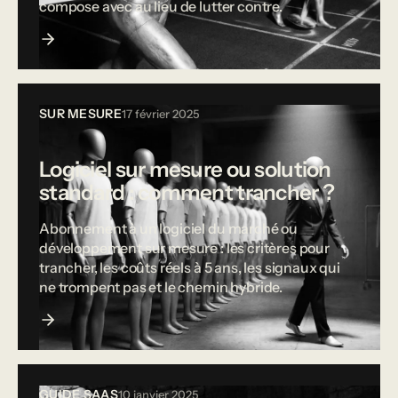
compose avec au lieu de lutter contre.
SUR MESURE
17 février 2025
Logiciel sur mesure ou solution
standard : comment trancher ?
Abonnement à un logiciel du marché ou
développement sur mesure : les critères pour
trancher, les coûts réels à 5 ans, les signaux qui
ne trompent pas et le chemin hybride.
GUIDE SAAS
10 janvier 2025