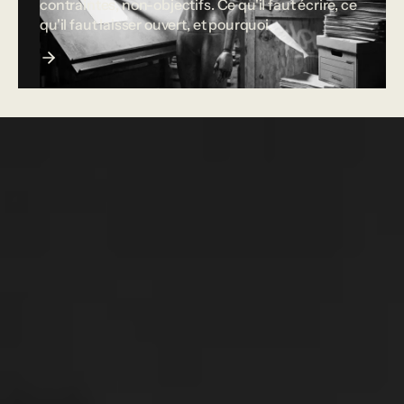
contraintes, non-objectifs. Ce qu'il faut écrire, ce
qu'il faut laisser ouvert, et pourquoi.