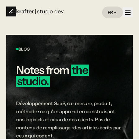
krafter
| studio dev
FR
BLOG
Notes
from
the
studio.
Développement SaaS, sur mesure, produit,
méthode : ce qu’on apprend en construisant
nos logiciels et ceux de nos clients. Pas de
contenu de remplissage : des articles écrits par
ceux qui codent.