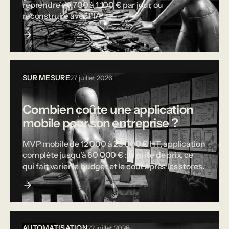
reprendre de 700 à 1 100 € par jour, ou
reconstruire avec l'IA.
SUR MESURE
27 juillet 2026
Combien coûte une application
mobile pour son entreprise ?
MVP mobile de 12 000 à 25 000 € HT, application
complète jusqu'à 60 000 € : la grille de prix, ce
qui fait varier le budget et le coût après les stores.
AUTOMATISATION
22 juillet 2026