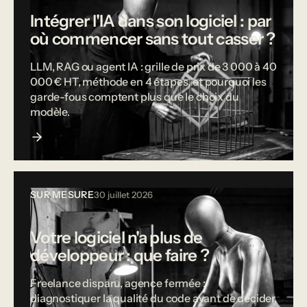
Intégrer l'IA dans son logiciel : par
où commencer sans tout casser ?
LLM, RAG ou agent IA : grille de prix de 3 000 à 40
000 € HT, méthode en 4 étapes, et pourquoi les
garde-fous comptent plus que le choix du
modèle.
SUR MESURE
30 juillet 2026
Votre logiciel n'a plus de
développeur : que faire ?
Freelance disparu, agence fermée :
diagnostiquer la qualité du code avant de décider,