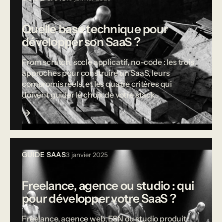
Quelle base technique pour
développer son SaaS ?
From scratch, socle applicatif, no-code : les trois
approches pour construire un SaaS, leurs
compromis réels, et les quatre critères qui
doivent guider le choix de votre stack.
GUIDE SAAS
3 janvier 2025
Freelance, agence ou studio : qui
pour développer votre SaaS ?
Freelance, agence web, ESN ou studio produit :