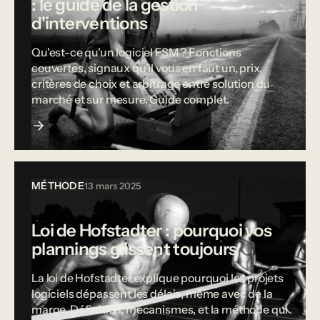
: le guide de la gestion
d'interventions
Qu'est-ce qu'un logiciel FSM ? Fonctions
couvertes, signaux qu'il vous en faut un, prix,
critères de choix et arbitrage entre solution du
marché et sur mesure. Guide complet.
MÉTHODE
13 mars 2025
Loi de Hofstadter : pourquoi vos
plannings glissent toujours
La loi de Hofstadter explique pourquoi les projets
logiciels dépassent les délais, même avec de la
marge. Définition, mécanismes, et la méthode qui