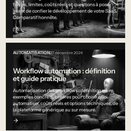
forces, limites, coûts réels et questions à poser
avant de confier le développement de votre SaaS.
Comparatif honnête.
AUTOMATISATION
27 décembre 2024
Workflow automation : définition
et guide pratique
Automatisation des workflows : définition claire,
exemples concrets, critères pour choisir quoi
automatiser, coûts réels et options techniques, de
la plateforme générique au sur mesure.