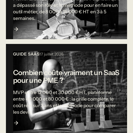
a dépassé son rôle et la méthode pour en faire un
outil métier, de 8 000 à 15 000 € HT en 3 à 5
semaines.
GUIDE SAAS
17 juillet 2026
Combien coûte vraiment un SaaS
pour une PME ?
MVP entre 12 000 et 30 000 € HT, plateforme
entre 40 000 et 80 000 € : la grille complète, le
coût réel sur 3 ans et la méthode pour comparer
les devis.