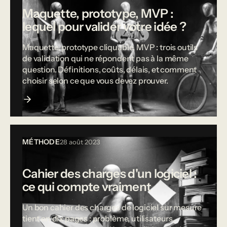
Maquette, prototype, MVP :
lequel pour valider votre idée ?
Maquette, prototype cliquable, MVP : trois outils
de validation qui ne répondent pas à la même
question. Définitions, coûts, délais, et comment
choisir selon ce que vous devez prouver.
MÉTHODE
28 août 2023
Cahier des charges d'un logiciel :
ce qui compte vraiment
Un bon cahier des charges de logiciel sur mesure
tient en dix pages : problème, utilisateurs,