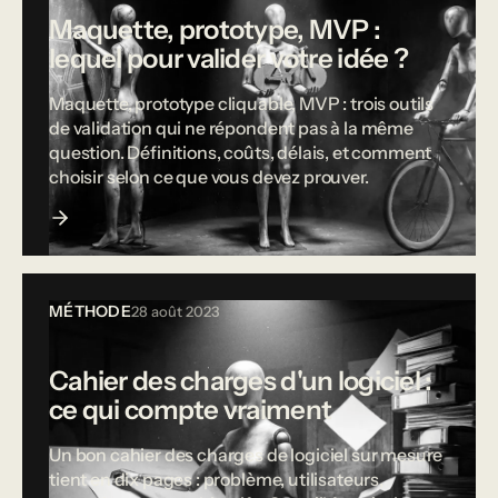
Maquette, prototype, MVP :
lequel pour valider votre idée ?
Maquette, prototype cliquable, MVP : trois outils
de validation qui ne répondent pas à la même
question. Définitions, coûts, délais, et comment
choisir selon ce que vous devez prouver.
MÉTHODE
28 août 2023
Cahier des charges d'un logiciel :
ce qui compte vraiment
Un bon cahier des charges de logiciel sur mesure
tient en dix pages : problème, utilisateurs,