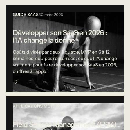
GUIDE SAAS
30 mars 2026
Développer son SaaS en 2026 :
l'IA change la donne
Coûts divisés par deux à quatre, MVP en 6 à 12
semaines, équipes resserrées : ce que l'IA change
vraiment pour faire développer son SaaS en 2026,
chiffres à l'appui.
APPLICATIONS MÉTIER
12 mai 2025
Field Service Management (FSM)