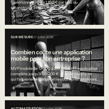
reprendre de 700 à 1 100 € par jour, ou
reconstruire avec l'IA.
SUR MESURE
27 juillet 2026
Combien coûte une application
mobile pour son entreprise ?
MVP mobile de 12 000 à 25 000 € HT, application
complète jusqu'à 60 000 € : la grille de prix, ce
qui fait varier le budget et le coût après les stores.
AUTOMATISATION
22 juillet 2026