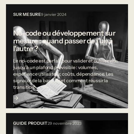
SUR MESURE
9 janvier 2024
No-code ou développement sur
mesure : quand passer de l'un à
l'autre ?
Le no-code est parfait pour valider et outiller vite,
jusqu'à un plafond prévisible : volumes,
expérience utilisateur, coûts, dépendance. Les
signaux de la bascule et comment réussir la
transition.
GUIDE PRODUIT
29 novembre 2023