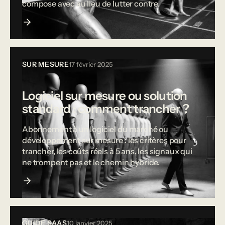
compose avec au lieu de lutter contre.
SUR MESURE
17 février 2025
Logiciel sur mesure ou solution
standard : comment trancher ?
Abonnement à un logiciel du marché ou
développement sur mesure : les critères pour
trancher, les coûts réels à 5 ans, les signaux qui
ne trompent pas et le chemin hybride.
GUIDE SAAS
10 janvier 2025