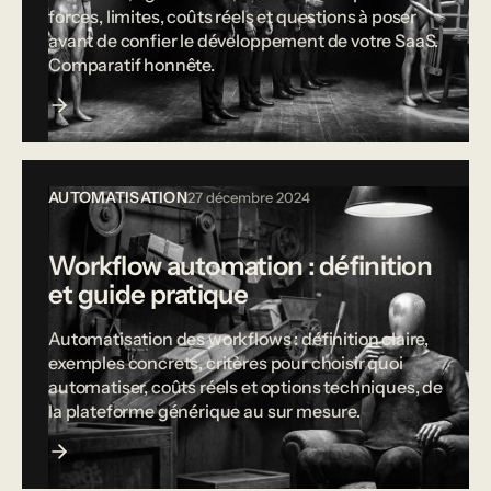
forces, limites, coûts réels et questions à poser
avant de confier le développement de votre SaaS.
Comparatif honnête.
AUTOMATISATION
27 décembre 2024
Workflow automation : définition
et guide pratique
Automatisation des workflows : définition claire,
exemples concrets, critères pour choisir quoi
automatiser, coûts réels et options techniques, de
la plateforme générique au sur mesure.