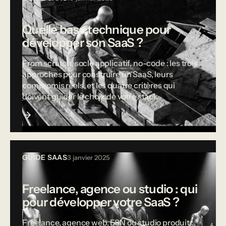
Quelle base technique pour
développer son SaaS ?
From scratch, socle applicatif, no-code : les trois
approches pour construire un SaaS, leurs
compromis réels, et les quatre critères qui
doivent guider le choix de votre stack.
GUIDE SAAS
3 janvier 2025
Freelance, agence ou studio : qui
pour développer votre SaaS ?
Freelance, agence web, ESN ou studio produit :