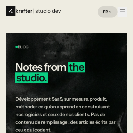
krafter
| studio dev
FR
BLOG
Notes
from
the
studio.
Développement SaaS, sur mesure, produit,
méthode : ce qu’on apprend en construisant
nos logiciels et ceux de nos clients. Pas de
contenu de remplissage : des articles écrits par
ceux qui codent.