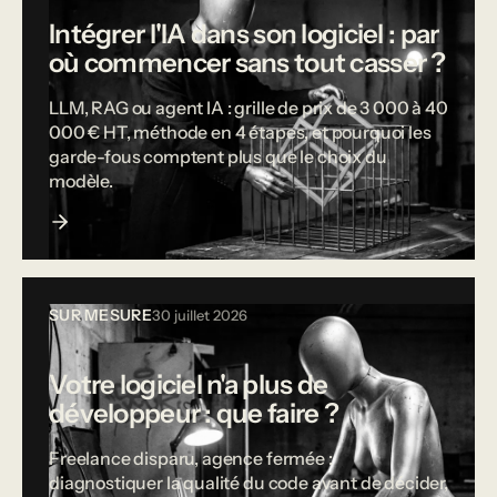
Intégrer l'IA dans son logiciel : par
où commencer sans tout casser ?
LLM, RAG ou agent IA : grille de prix de 3 000 à 40
000 € HT, méthode en 4 étapes, et pourquoi les
garde-fous comptent plus que le choix du
modèle.
SUR MESURE
30 juillet 2026
Votre logiciel n'a plus de
développeur : que faire ?
Freelance disparu, agence fermée :
diagnostiquer la qualité du code avant de décider,