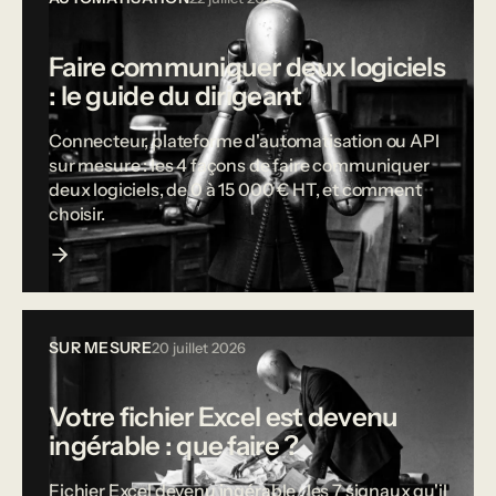
Faire communiquer deux logiciels
: le guide du dirigeant
Connecteur, plateforme d'automatisation ou API
sur mesure : les 4 façons de faire communiquer
deux logiciels, de 0 à 15 000 € HT, et comment
choisir.
SUR MESURE
20 juillet 2026
Votre fichier Excel est devenu
ingérable : que faire ?
Fichier Excel devenu ingérable : les 7 signaux qu'il