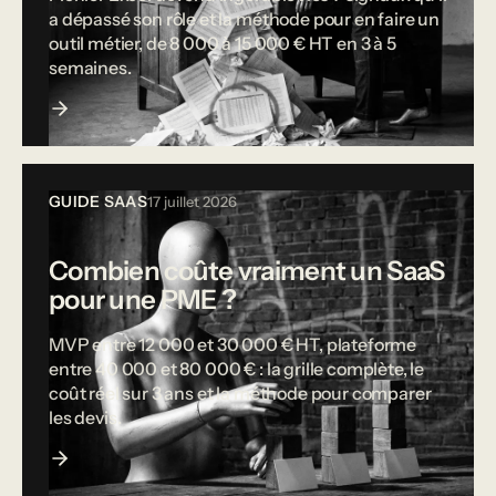
a dépassé son rôle et la méthode pour en faire un
outil métier, de 8 000 à 15 000 € HT en 3 à 5
semaines.
GUIDE SAAS
17 juillet 2026
Combien coûte vraiment un SaaS
pour une PME ?
MVP entre 12 000 et 30 000 € HT, plateforme
entre 40 000 et 80 000 € : la grille complète, le
coût réel sur 3 ans et la méthode pour comparer
les devis.