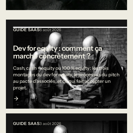
Tous les articles
GUIDE SAAS
6 août 2026
Dev for equity : comment ça
marche concrètement ?
Cash, cash + equity ou 100 % equity : les trois
montages du dev for equity, le processus du pitch
au pacte d'associés, et ce qui fait accepter un
projet.
GUIDE SAAS
3 août 2026