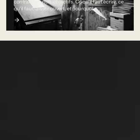
contraintes, non-objectifs. Ce qu'il faut écrire, ce
qu'il faut laisser ouvert, et pourquoi.