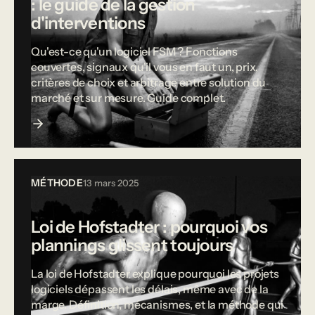
: le guide de la gestion
d'interventions
Qu'est-ce qu'un logiciel FSM ? Fonctions
couvertes, signaux qu'il vous en faut un, prix,
critères de choix et arbitrage entre solution du
marché et sur mesure. Guide complet.
MÉTHODE
13 mars 2025
Loi de Hofstadter : pourquoi vos
plannings glissent toujours
La loi de Hofstadter explique pourquoi les projets
logiciels dépassent les délais, même avec de la
marge. Définition, mécanismes, et la méthode qui